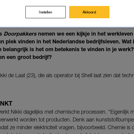
EEN TEAM VOL MANNEN? NIKKI
UIST LEUK: 'ZE ZIJN LEKKER NU
Instellen
Akkoord
06-02-2025
|
BLOEM VAN BEIJSTERVELDT
ks
Doorpakkers
nemen we een kijkje in het werkleven
un plek vinden in het Nederlandse bedrijfsleven. Wat 
 belangrijk is het om betekenis te vinden in je werk
n een groot bedrijf?
ki de Laat (23), die als operator bij Shell laat zien dat tech
ENKT
 werkt Nikki dagelijks met chemische processen. “Eigenlijk 
r verwerkt worden tot producten. Denk aan kunststofbumper
dat ze minder elektriciteit vragen, bijvoorbeeld. Chemie is d