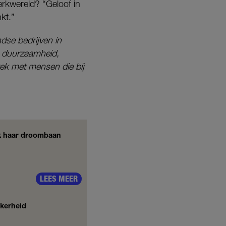
erkwereld? “Geloof in
kt.”
ndse bedrijven in
 duurzaamheid,
rek met mensen die bij
uk haar droombaan
LEES MEER
ekerheid