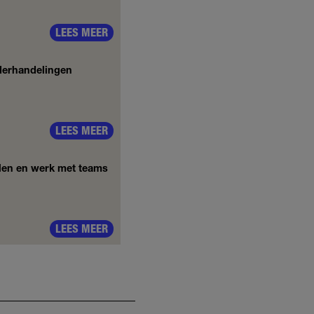
LEES MEER
nderhandelingen
LEES MEER
alen en werk met teams
LEES MEER