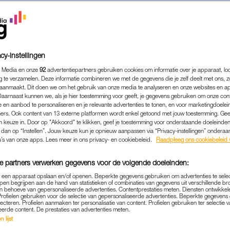
cy-instellingen
 Media en onze
92
advertentiepartners gebruiken cookies om informatie over je apparaat, lo
g te verzamelen. Deze informatie combineren we met de gegevens die je zelf deelt met ons, z
aanmaakt. Dit doen we om het gebruik van onze media te analyseren en onze websites en a
Daarnaast kunnen we, als je hier toestemming voor geeft, je gegevens gebruiken om onze con
 en aanbod te personaliseren en je relevante advertenties te tonen, en voor marketingdoele
ers. Ook content van 13 externe platformen wordt enkel getoond met jouw toestemming. Ge
gen keuze in. Door op "Akkoord" te klikken, geef je toestemming voor onderstaande doeleinden. 
k dan op “Instellen”. Jouw keuze kun je opnieuw aanpassen via “Privacy-instellingen” ondera
u’s van onze apps. Lees meer in ons privacy- en cookiebeleid.
Raadpleeg ons cookiebeleid 
e partners verwerken gegevens voor de volgende doeleinden:
p een apparaat opslaan en/of openen. Beperkte gegevens gebruiken om advertenties te sele
pen begrijpen aan de hand van statistieken of combinaties van gegevens uit verschillende br
 behoeve van gepersonaliseerde advertenties. Contentprestaties meten. Diensten ontwikkel
Profielen gebruiken voor de selectie van gepersonaliseerde advertenties. Beperkte gegeven
lecteren. Profielen aanmaken ter personalisatie van content. Profielen gebruiken ter selectie 
eerde content. De prestaties van advertenties meten.
LINDA.MEIDEN
DOORPAKKERS
|
 lijst