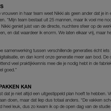
YS
e vrouwen in haar team weet Nikki als geen ander dat je i
den. “Mijn team bestaat uit 25 mannen, maar ik voel me no
g, Nikki geniet juist van de directe, nuchtere sfeer op de w
gen, en dat waardeer ik enorm. We laten elkaar vrij, maar h
oe samenwerking tussen verschillende generaties écht iets 
igitalisatie, en dan komt onze generatie meer aan bod. De 
ttend veel praktijkkennis mee die je nodig hebt in de fabri
eel goed.”
 PAKKEN KAN
t dat je niet altijd een uitgestippeld plan hoeft te hebben. 
 gaan doen, maar dat liep dus totaal anders. “De vakken s
tijd heel leuk, dus zo kwam ik op de open dag van de studi