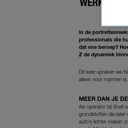
WERKEN IN 
DAT J
In de portrettenree
professionals die h
dat ene beroep? Hoe
Z de dynamiek binne
Dit keer spraken we Nik
alleen voor mannen is.
MEER DAN JE D
Als operator bij Shell
grondstoffen die late
auto’s lichter maken zo