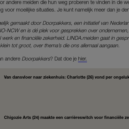
voor andere meiden die hun weg proberen te vinden in de w
rug voor moeilijke situaties. Je kunt namelijk meer dan je den
gelijk gemaakt door Doorpakkers, een initiatief van Nederla
O-NCW en is dé plek voor gesprekken over ondernemen,
ol werk en financiële zekerheid. LINDA.meiden gaat in gesp
klein tot groot, over thema’s die ons allemaal aangaan.
van andere
Doorpakkers
? Dat doe je
hier.
Van dansvloer naar ziekenhuis: Charlotte (26) vond per ongel
Chigozie Arts (24) maakte een carrièreswitch voor financiële z