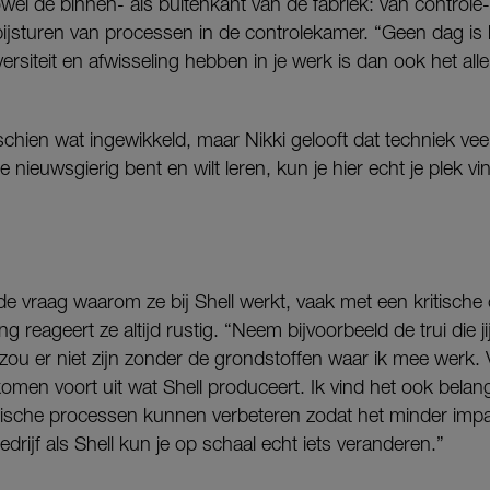
zowel de binnen- als buitenkant van de fabriek: van contro
ijsturen van processen in de controlekamer. “Geen dag is h
ersiteit en afwisseling hebben in je werk is dan ook het alle
schien wat ingewikkeld, maar Nikki gelooft dat techniek veel
nieuwsgierig bent en wilt leren, kun je hier echt je plek vi
g de vraag waarom ze bij Shell werkt, vaak met een kritisch
g reageert ze altijd rustig. “Neem bijvoorbeeld de trui die ji
 zou er niet zijn zonder de grondstoffen waar ik mee werk.
omen voort uit wat Shell produceert. Ik vind het ook belan
ische processen kunnen verbeteren zodat het minder impac
bedrijf als Shell kun je op schaal echt iets veranderen.”