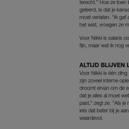
terecht.” Hoe ze toen b
geleerd, is dat je kan
moet verlaten. “Ik gaf
het wist, vroegen ze 
Voor Nikki is salaris o
fijn, maar wat ik nog ve
ALTIJD BLIJVEN
Voor Nikki is één ding d
zijn zoveel interne op
droomt ervan om de eer
dat je alles al moet wet
past,” zegt ze. “Als j
iets dat beter bij je a
waardevol.