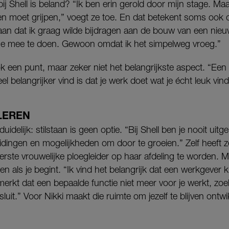
ij Shell is beland? “Ik ben erin gerold door mijn stage. Ma
sen moet grijpen,” voegt ze toe. En dat betekent soms ook d
 aan dat ik graag wilde bijdragen aan de bouw van een nieuw
me mee te doen. Gewoon omdat ik het simpelweg vroeg.”
ok een punt, maar zeker niet het belangrijkste aspect. “Een 
el belangrijker vind is dat je werk doet wat je écht leuk vind
 LEREN
uidelijk: stilstaan is geen optie. “Bij Shell ben je nooit uitge
leidingen en mogelijkheden om door te groeien.” Zelf heeft 
ste vrouwelijke ploegleider op haar afdeling te worden. M
en als je begint. “Ik vind het belangrijk dat een werkgever ki
e merkt dat een bepaalde functie niet meer voor je werkt, z
ansluit.” Voor Nikki maakt die ruimte om jezelf te blijven ont