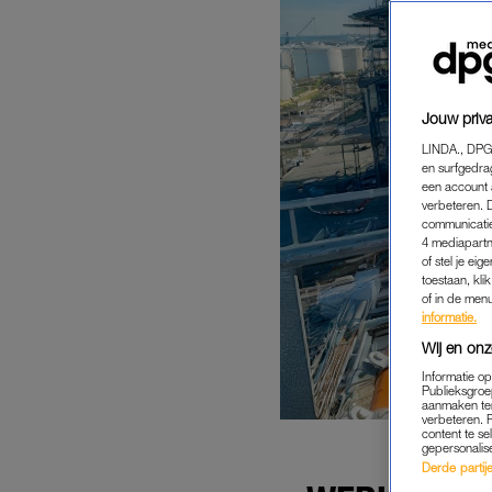
Jouw priva
LINDA., DPG
en surfgedra
een account 
verbeteren. 
communicatie
4 mediapartn
of stel je ei
toestaan, kli
of in de men
informatie.
Wij en onz
Informatie o
Publieksgroe
aanmaken ten
verbeteren. 
content te se
gepersonalis
Derde partijen