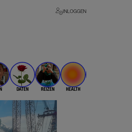
INLOGGEN
N
DATEN
REIZEN
HEALTH
$$$
💄 & 👗