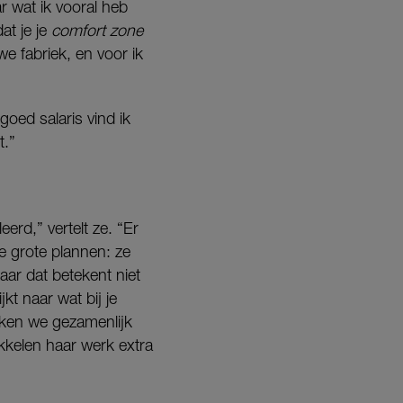
ar wat ik vooral heb
at je je
comfort zone
e fabriek, en voor ik
goed salaris vind ik
t.”
leerd,” vertelt ze. “Er
ze grote plannen: ze
aar dat betekent niet
jkt naar wat bij je
oeken we gezamenlijk
wikkelen haar werk extra