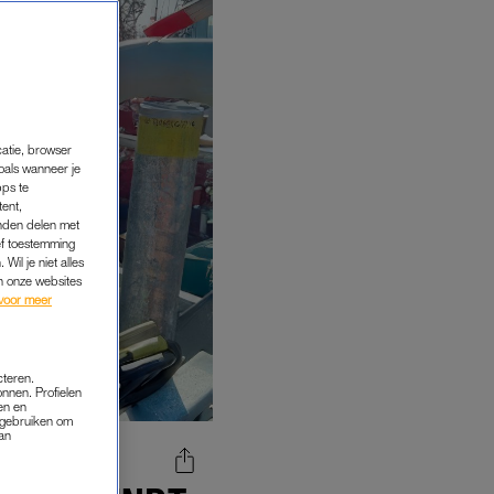
catie, browser
oals wanneer je
pps te
tent,
inden delen met
ef toestemming
Wil je niet alles
an onze websites
voor meer
cteren.
onnen. Profielen
en en
s gebruiken om
van