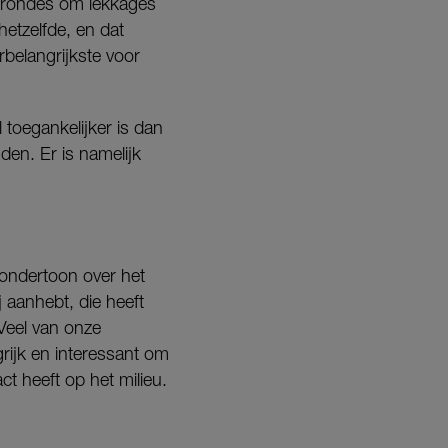
le-rondes om lekkages
etzelfde, en dat
rbelangrijkste voor
 toegankelijker is dan
nden. Er is namelijk
e ondertoon over het
j aanhebt, die heeft
 Veel van onze
grijk en interessant om
t heeft op het milieu.