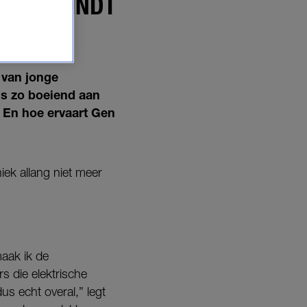
 (23) VINDT
CHTER'
 van jonge
is zo boeiend aan
? En hoe ervaart Gen
niek allang niet meer
maak ik de
s die elektrische
us echt overal,” legt