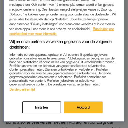
eind. Maar als ik de bovengenoemde vrouwen mag geloven is
mediapartners. Ook content van 13 externe platformen wordt enkel getoond
het niet hebben van een Satisfyer een groot gemis.
met jouw toestemming. Geef toestemming of stel je eigen keuze in. Door op
"Akkoord" te klikken, geef je toestemming voor onderstaande doeleinden. Wil
Ik kan dat alleen maar beamen. Deze luchtdrukstimulatie zorgt
je niet alles toestaan, klik dan op “Instellen”. Jouw keuze kun je opnieuw
aanpassen via “Privacy-instellingen” onderaan onze websites of in de menu’s
er namelijk voor dat je binnen de kortste keren naar het
van onze apps. Lees meer in ons privacy- en cookiebeleid.
Raadpleeg ons
plafond schiet. Op mijn woord van eer, je komt klaar op een
cookiebeleid voor meer informatie.
heel andere manier dan je waarschijnlijk gewend bent. Daarbij
Wij en onze partners verwerken gegevens voor de volgende
zijn de orgasmes niet alleen heftiger dan wanneer jij of je
doeleinden:
partner je clitoris bevredigt, ook duurt je hoogtepunt langer.
Informatie op een apparaat opslaan en/of openen. Beperkte gegevens
gebruiken om advertenties te selecteren. Publieksgroepen begrijpen aan de
Gevalletje win-win, zal ik maar zeggen.
hand van statistieken of combinaties van gegevens uit verschillende bronnen.
Profielen aanmaken ten behoeve van gepersonaliseerde advertenties.
Contentprestaties meten. Diensten ontwikkelen en verbeteren. Profielen
gebruiken voor de selectie van gepersonaliseerde advertenties. Beperkte
gegevens gebruiken om content te selecteren. Profielen aanmaken ter
LUIE CLITORIS
personalisatie van content. Profielen gebruiken ter selectie van
gepersonaliseerde content. De prestaties van advertenties meten.
Is er dan helemaal geen ‘maar’? Jawel. Zowel ikzelf als de
Derde partijen lijst
vrouwen om mij heen – die variëren in leeftijd van 18 tot 60
jaar – vrezen weleens voor nadelige gevolgen van het gebruik
Instellen
Akkoord
van de Satisfyer. Tegen een potje luchtdrukstimulatie kan
immers weinig op en dat merken ook onze partners. Het lijkt
soms alsof te veel vertier met een vibrator ervoor zorgt dat