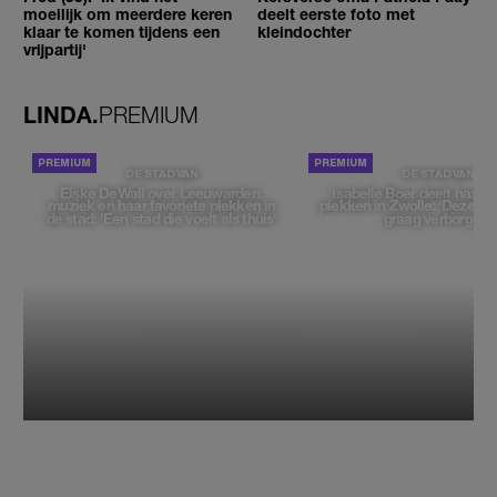
moeilijk om meerdere keren
deelt eerste foto met
klaar te komen tijdens een
kleindochter
vrijpartij'
LINDA.
PREMIUM
DE STAD VAN
DE STAD VAN
Elske DeWall over Leeuwarden,
Isabelle Boer deelt haar f
muziek en haar favoriete plekken in
plekken in Zwolle: 'Deze pl
de stad: 'Een stad die voelt als thuis'
graag verborgen'