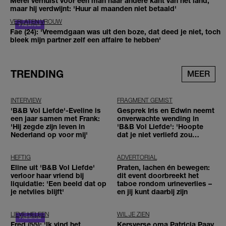
Merel verhuist voor een man naar andere kant van het land,
maar hij verdwijnt: 'Huur al maanden niet betaald'
VERLATEN VROUW
Fae (24): 'Vreemdgaan was uit den boze, dat deed je niet, toch
bleek mijn partner zelf een affaire te hebben'
TRENDING
MEER
INTERVIEW
FRAGMENT GEMIST
'B&B Vol Liefde'-Eveline is
Gesprek Iris en Edwin neemt
een jaar samen met Frank:
onverwachte wending in
'Hij zegde zijn leven in
'B&B Vol Liefde': 'Hoopte
Nederland op voor mij'
dat je niet verliefd zou
worden'
HEFTIG
ADVERTORIAL
Eline uit 'B&B Vol Liefde'
Praten, lachen én bewegen:
verloor haar vriend bij
dit event doorbreekt het
liquidatie: 'Een beeld dat op
taboe rondom urineverlies –
je netvlies blijft'
en jij kunt daarbij zijn
LIEVE HELEEN
WIL JE ZIEN
Fred (55): 'Ik vind het
Kersverse oma Patricia Paay