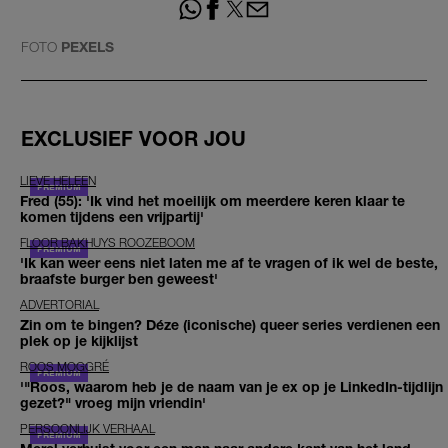
FOTO
PEXELS
EXCLUSIEF VOOR JOU
LIEVE HELEEN
Fred (55): 'Ik vind het moeilijk om meerdere keren klaar te
komen tijdens een vrijpartij'
FLOOR BAKHUYS ROOZEBOOM
'Ik kan weer eens niet laten me af te vragen of ik wel de beste,
braafste burger ben geweest'
ADVERTORIAL
Zin om te bingen? Déze (iconische) queer series verdienen een
plek op je kijklijst
ROOS MOGGRÉ
'"Roos, waarom heb je de naam van je ex op je LinkedIn-tijdlijn
gezet?" vroeg mijn vriendin'
PERSOONLIJK VERHAAL