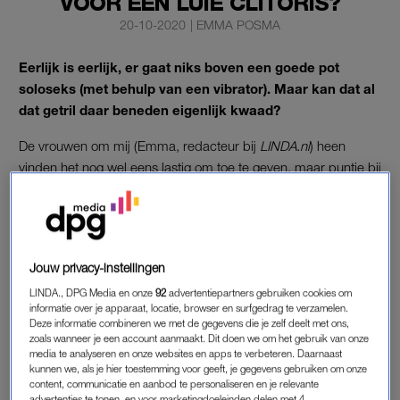
VOOR EEN LUIE CLITORIS?
20-10-2020
|
EMMA POSMA
Eerlijk is eerlijk, er gaat niks boven een goede pot
soloseks (met behulp van een vibrator). Maar kan dat al
dat getril daar beneden eigenlijk kwaad?
De vrouwen om mij (Emma, redacteur bij
LINDA.nl
) heen
vinden het nog wel eens lastig om toe te geven, maar puntje bij
paaltje hebben ze bijna allemaal wel iets zaligmakends in het
nachtkastje liggen. Denk aan een trillende lippenstift, tintelend
glijmiddel of een vibrator. Voor de lezers die (nog) niet lekker in
de vibrators zitten,
lees dan even dit stuk.
Jouw privacy-instellingen
LINDA., DPG Media en onze
92
advertentiepartners gebruiken cookies om
SATISFYER
informatie over je apparaat, locatie, browser en surfgedrag te verzamelen.
Deze informatie combineren we met de gegevens die je zelf deelt met ons,
Iedereen moet uiteraard doen waar hij of zij zich fijn bij voelt,
zoals wanneer je een account aanmaakt. Dit doen we om het gebruik van onze
media te analyseren en onze websites en apps te verbeteren. Daarnaast
met
het uitvoeren van beestachtige standjes
of het hebben van
kunnen we, als je hier toestemming voor geeft, je gegevens gebruiken om onze
een stedentrip tussen de lakens
kom je namelijk ook een heel
content, communicatie en aanbod te personaliseren en je relevante
advertenties te tonen, en voor marketingdoeleinden delen met 4