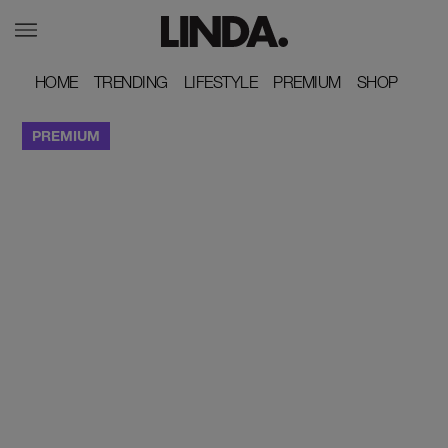
HOME
HOME
TRENDING
TRENDING
LIFESTYLE
LIFESTYLE
PREMIUM
PREMIUM
SHOP
SHOP