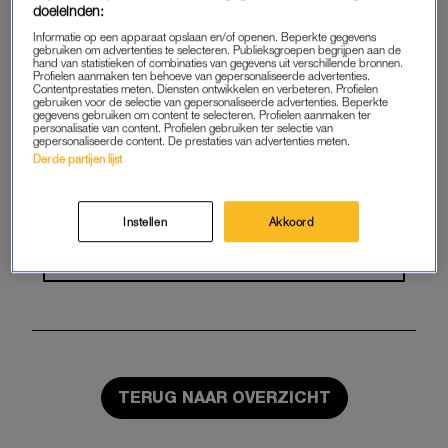
doeleinden:
Geniet van te gekke winacties en
Informatie op een apparaat opslaan en/of openen. Beperkte gegevens
lekkere puzzels
gebruiken om advertenties te selecteren. Publieksgroepen begrijpen aan de
hand van statistieken of combinaties van gegevens uit verschillende bronnen.
Profielen aanmaken ten behoeve van gepersonaliseerde advertenties.
Contentprestaties meten. Diensten ontwikkelen en verbeteren. Profielen
Maandelijks opzegbaar
gebruiken voor de selectie van gepersonaliseerde advertenties. Beperkte
gegevens gebruiken om content te selecteren. Profielen aanmaken ter
personalisatie van content. Profielen gebruiken ter selectie van
gepersonaliseerde content. De prestaties van advertenties meten.
START GRATIS MAAND
Derde partijen lijst
Daarna €5,95 per maand
Instellen
Akkoord
Al abonnee? Log in
TERUG NAAR OVERZICHT