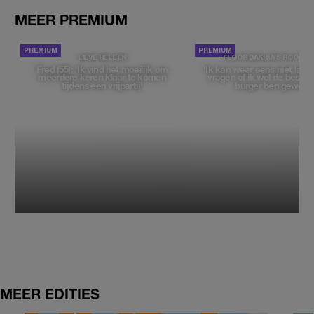
MEER PREMIUM
LIEVE HELEEN
FLOOR BAKHUYS ROOZE
Fred (55): 'Ik vind het moeilijk om
'Ik kan weer eens niet late
meerdere keren klaar te komen
vragen of ik wel de beste, 
tijdens een vrijpartij'
burger ben geweest
MEER EDITIES