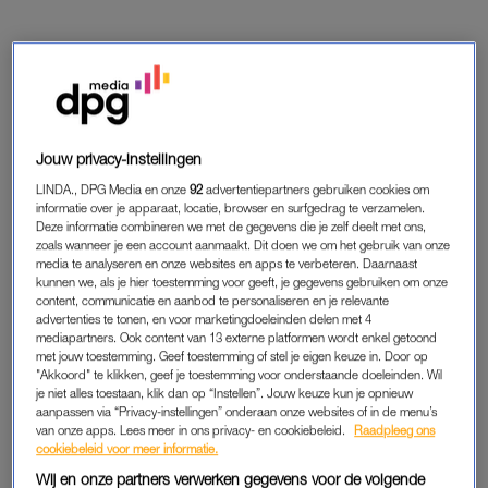
WOONSPUL
MOOIS VOOR THUIS
Jouw privacy-instellingen
LINDA., DPG Media en onze
92
advertentiepartners gebruiken cookies om
informatie over je apparaat, locatie, browser en surfgedrag te verzamelen.
Deze informatie combineren we met de gegevens die je zelf deelt met ons,
zoals wanneer je een account aanmaakt. Dit doen we om het gebruik van onze
PREMIUM
media te analyseren en onze websites en apps te verbeteren. Daarnaast
kunnen we, als je hier toestemming voor geeft, je gegevens gebruiken om onze
LEES VERDER MET
content, communicatie en aanbod te personaliseren en je relevante
advertenties te tonen, en voor marketingdoeleinden delen met 4
PREMIUM
mediapartners. Ook content van 13 externe platformen wordt enkel getoond
met jouw toestemming. Geef toestemming of stel je eigen keuze in. Door op
"Akkoord" te klikken, geef je toestemming voor onderstaande doeleinden. Wil
je niet alles toestaan, klik dan op “Instellen”. Jouw keuze kun je opnieuw
Krijg onbeperkt toegang tot alle
aanpassen via “Privacy-instellingen” onderaan onze websites of in de menu’s
artikelen
van onze apps. Lees meer in ons privacy- en cookiebeleid.
Raadpleeg ons
cookiebeleid voor meer informatie.
Lees LINDA.magazine online
Wij en onze partners verwerken gegevens voor de volgende