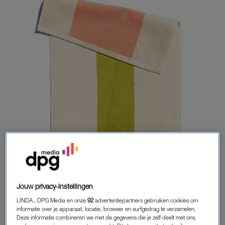
Jouw privacy-instellingen
LINDA., DPG Media en onze
92
advertentiepartners gebruiken cookies om
Ontwerper Karel Martens houdt van kleur, Suite702 houdt
informatie over je apparaat, locatie, browser en surfgedrag te verzamelen.
Deze informatie combineren we met de gegevens die je zelf deelt met ons,
van goed badtextiel en die twee samen bleken een