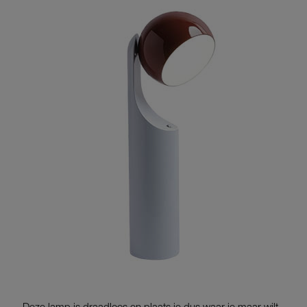
Deze lamp is draadloos en plaats je dus waar je maar wilt.