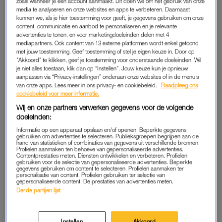
zoals wanneer je een account aanmaakt. Dit doen we om het gebruik van onze
gouden combinatie (vanaf €19,95, suite702.com).
media te analyseren en onze websites en apps te verbeteren. Daarnaast
kunnen we, als je hier toestemming voor geeft, je gegevens gebruiken om onze
content, communicatie en aanbod te personaliseren en je relevante
advertenties te tonen, en voor marketingdoeleinden delen met 4
mediapartners. Ook content van 13 externe platformen wordt enkel getoond
met jouw toestemming. Geef toestemming of stel je eigen keuze in. Door op
"Akkoord" te klikken, geef je toestemming voor onderstaande doeleinden. Wil
je niet alles toestaan, klik dan op “Instellen”. Jouw keuze kun je opnieuw
BIJDEHAND
aanpassen via “Privacy-instellingen” onderaan onze websites of in de menu’s
van onze apps. Lees meer in ons privacy- en cookiebeleid.
Raadpleeg ons
cookiebeleid voor meer informatie.
Wij en onze partners verwerken gegevens voor de volgende
doeleinden:
Informatie op een apparaat opslaan en/of openen. Beperkte gegevens
gebruiken om advertenties te selecteren. Publieksgroepen begrijpen aan de
hand van statistieken of combinaties van gegevens uit verschillende bronnen.
Profielen aanmaken ten behoeve van gepersonaliseerde advertenties.
Contentprestaties meten. Diensten ontwikkelen en verbeteren. Profielen
gebruiken voor de selectie van gepersonaliseerde advertenties. Beperkte
gegevens gebruiken om content te selecteren. Profielen aanmaken ter
personalisatie van content. Profielen gebruiken ter selectie van
gepersonaliseerde content. De prestaties van advertenties meten.
Derde partijen lijst
Instellen
Akkoord