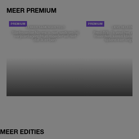
MEER PREMIUM
LEKKER SAMENGESTELD
LIEVE HELEEN
Stiefmoeder Naomi is niet welkom bij
Fred (55): 'Ik vind het moe
verjaardagen: 'Hun moeder wil niet
meerdere keren klaar t
dat ik er ben'
tijdens een vrijpartij
MEER EDITIES