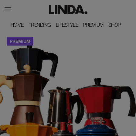
HOME
HOME
TRENDING
TRENDING
LIFESTYLE
LIFESTYLE
PREMIUM
PREMIUM
SHOP
SHOP