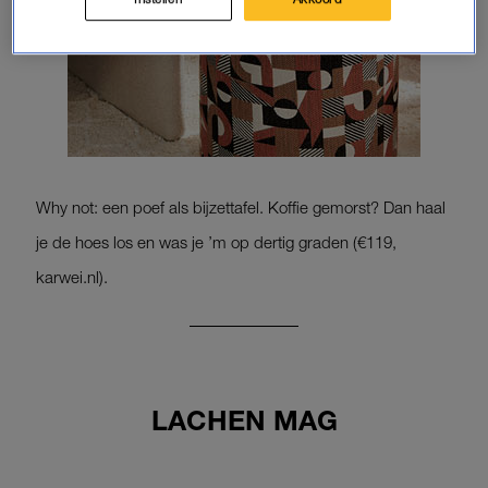
Why not: een poef als bijzettafel. Koffie gemorst? Dan haal
je de hoes los en was je ’m op dertig graden (€119,
karwei.nl).
LACHEN MAG