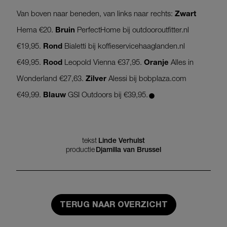
Van boven naar beneden, van links naar rechts:
Zwart
Hema €20.
Bruin
PerfectHome bij outdooroutfitter.nl
€19,95.
Rond
Bialetti bij koffieservicehaaglanden.nl
€49,95.
Rood
Leopold Vienna €37,95.
Oranje
Alles in
Wonderland €27,63.
Zilver
Alessi bij bobplaza.com
•
€49,99.
Blauw
GSI Outdoors bij €39,95.
tekst
Linde Verhulst
productie
Djamilla van Brussel
TERUG NAAR OVERZICHT