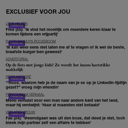
EXCLUSIEF VOOR JOU
LIEVE HELEEN
Fred (55): 'Ik vind het moeilijk om meerdere keren klaar te
komen tijdens een vrijpartij'
FLOOR BAKHUYS ROOZEBOOM
'Ik kan weer eens niet laten me af te vragen of ik wel de beste,
braafste burger ben geweest'
ADVERTORIAL
Op de fiets met jonge kids? Zo wordt het ineens hartstikke
makkelijk
ROOS MOGGRÉ
'"Roos, waarom heb je de naam van je ex op je LinkedIn-tijdlijn
gezet?" vroeg mijn vriendin'
PERSOONLIJK VERHAAL
Merel verhuist voor een man naar andere kant van het land,
maar hij verdwijnt: 'Huur al maanden niet betaald'
VERLATEN VROUW
Fae (24): 'Vreemdgaan was uit den boze, dat deed je niet, toch
bleek mijn partner zelf een affaire te hebben'