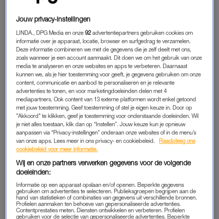
mijn telefoon weer en ben ik begonnen fragmenten terug te
kijken en berichten te lezen, maar alles op z’n tijd.” Na zeven
Jouw privacy-instellingen
maanden is het flink wennen om weer in de echte wereld te
LINDA., DPG Media en onze
92
advertentiepartners gebruiken cookies om
zijn. “Je leert iedereen heel intens kennen. Je gaat met elkaar
informatie over je apparaat, locatie, browser en surfgedrag te verzamelen.
naar bed en staat met elkaar op. Elke ochtend word je met
Deze informatie combineren we met de gegevens die je zelf deelt met ons,
zoals wanneer je een account aanmaakt. Dit doen we om het gebruik van onze
zestien deelnemers wakker. Het was een prachtig avontuur,
media te analyseren en onze websites en apps te verbeteren. Daarnaast
maar ik moet mijn batterij echt weer opladen.”
kunnen we, als je hier toestemming voor geeft, je gegevens gebruiken om onze
content, communicatie en aanbod te personaliseren en je relevante
advertenties te tonen, en voor marketingdoeleinden delen met 4
Haar tijd in het programma voelt “als een rollercoaster”, vertelt
mediapartners. Ook content van 13 externe platformen wordt enkel getoond
ze. “In eerste instantie heb ik de kat uit de boom gekeken,
met jouw toestemming. Geef toestemming of stel je eigen keuze in. Door op
maar op een gegeven moment bouw je meer zelfvertrouwen
"Akkoord" te klikken, geef je toestemming voor onderstaande doeleinden. Wil
je niet alles toestaan, klik dan op “Instellen”. Jouw keuze kun je opnieuw
op en durf je het spel meer te spelen. Elke dag was anders en
aanpassen via “Privacy-instellingen” onderaan onze websites of in de menu’s
ik ben veel over mezelf te weten gekomen. Ik kan wel stellen
van onze apps. Lees meer in ons privacy- en cookiebeleid.
Raadpleeg ons
cookiebeleid voor meer informatie.
dat het een groot avontuur was.” Ze is trots op de laatste
Wij en onze partners verwerken gegevens voor de volgende
maanden in de loods. “Ik heb toen heel veel opdrachten
doeleinden:
gespeeld, vooral veel kennisopdrachten. Daarbij kreeg ik altijd
Informatie op een apparaat opslaan en/of openen. Beperkte gegevens
veel vertrouwen van mijn bondje. Ook als ik een keer geen
gebruiken om advertenties te selecteren. Publieksgroepen begrijpen aan de
punten scoorde, bleven ze vertrouwen in mij houden.
hand van statistieken of combinaties van gegevens uit verschillende bronnen.
Profielen aanmaken ten behoeve van gepersonaliseerde advertenties.
Daardoor ben ik als mens echt gegroeid. Ik kreeg steeds meer
Contentprestaties meten. Diensten ontwikkelen en verbeteren. Profielen
gebruiken voor de selectie van gepersonaliseerde advertenties. Beperkte