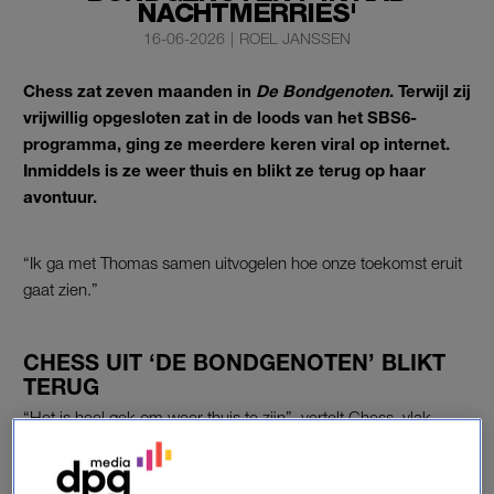
NACHTMERRIES'
16-06-2026
|
ROEL JANSSEN
Chess zat zeven maanden in
De Bondgenoten
. Terwijl zij
vrijwillig opgesloten zat in de loods van het SBS6-
programma, ging ze meerdere keren viral op internet.
Inmiddels is ze weer thuis en blikt ze terug op haar
avontuur.
“Ik ga met Thomas samen uitvogelen hoe onze toekomst eruit
gaat zien.”
CHESS UIT ‘DE BONDGENOTEN’ BLIKT
TERUG
“Het is heel gek om weer thuis te zijn”, vertelt Chess, vlak
nadat ze
de loods van
De Bondgenoten
heeft verlaten. “Ik
moet echt nog wennen aan alle prikkels. Sinds gisteren heb ik