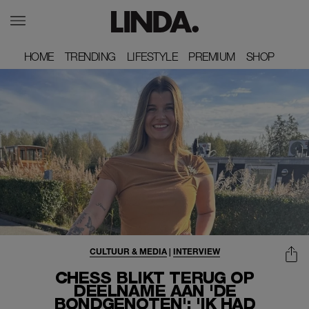
HOME
HOME
TRENDING
TRENDING
LIFESTYLE
LIFESTYLE
PREMIUM
PREMIUM
SHOP
SHOP
CULTUUR & MEDIA
|
INTERVIEW
CHESS BLIKT TERUG OP
DEELNAME AAN 'DE
BONDGENOTEN': 'IK HAD