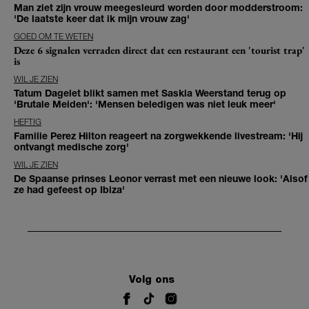
Man ziet zijn vrouw meegesleurd worden door modderstroom:
'De laatste keer dat ik mijn vrouw zag'
GOED OM TE WETEN
Deze 6 signalen verraden direct dat een restaurant een 'tourist trap'
is
WIL JE ZIEN
Tatum Dagelet blikt samen met Saskia Weerstand terug op
'Brutale Meiden': 'Mensen beledigen was niet leuk meer'
HEFTIG
Familie Perez Hilton reageert na zorgwekkende livestream: 'Hij
ontvangt medische zorg'
WIL JE ZIEN
De Spaanse prinses Leonor verrast met een nieuwe look: 'Alsof
ze had gefeest op Ibiza'
Volg ons