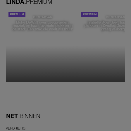
LINDA.
PREMIUM
DE STAD VAN
DE STAD VAN
Elske DeWall over Leeuwarden,
Isabelle Boer deelt haar f
muziek en haar favoriete plekken in
plekken in Zwolle: 'Deze pl
de stad: 'Een stad die voelt als thuis'
graag verborgen'
NET
BINNEN
VERDRIETIG