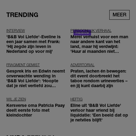
TRENDING
MEER
INTERVIEW
PERSOONLIJK VERHAAL
'B&B Vol Liefde'-Eveline is
Merel verhuist voor een man
een jaar samen met Frank:
naar andere kant van het
'Hij zegde zijn leven in
land, maar hij verdwijnt:
Nederland op voor mij'
'Huur al maanden niet
betaald'
FRAGMENT GEMIST
ADVERTORIAL
Gesprek Iris en Edwin neemt
Praten, lachen én bewegen:
onverwachte wending in
dit event doorbreekt het
'B&B Vol Liefde': 'Hoopte
taboe rondom urineverlies –
dat je niet verliefd zou
en jij kunt daarbij zijn
worden'
WIL JE ZIEN
HEFTIG
Kersverse oma Patricia Paay
Eline uit 'B&B Vol Liefde'
deelt eerste foto met
verloor haar vriend bij
kleindochter
liquidatie: 'Een beeld dat op
je netvlies blijft'