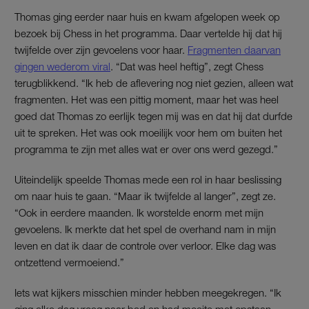
Thomas ging eerder naar huis en kwam afgelopen week op
bezoek bij Chess in het programma. Daar vertelde hij dat hij
twijfelde over zijn gevoelens voor haar.
Fragmenten daarvan
gingen wederom viral
. “Dat was heel heftig”, zegt Chess
terugblikkend. “Ik heb de aflevering nog niet gezien, alleen wat
fragmenten. Het was een pittig moment, maar het was heel
goed dat Thomas zo eerlijk tegen mij was en dat hij dat durfde
uit te spreken. Het was ook moeilijk voor hem om buiten het
programma te zijn met alles wat er over ons werd gezegd.”
Uiteindelijk speelde Thomas mede een rol in haar beslissing
om naar huis te gaan. “Maar ik twijfelde al langer”, zegt ze.
“Ook in eerdere maanden. Ik worstelde enorm met mijn
gevoelens. Ik merkte dat het spel de overhand nam in mijn
leven en dat ik daar de controle over verloor. Elke dag was
ontzettend vermoeiend.”
Iets wat kijkers misschien minder hebben meegekregen. “Ik
ging elke dag vroeg naar bed en had moeite met opstaan.