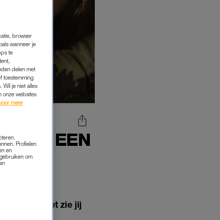
catie, browser
oals wanneer je
pps te
tent,
inden delen met
ef toestemming
Wil je niet alles
an onze websites
voor meer
LIG NA EEN
cteren.
onnen. Profielen
OEKT
en en
s gebruiken om
van
ben. Wie weet zie jij
zoek naar