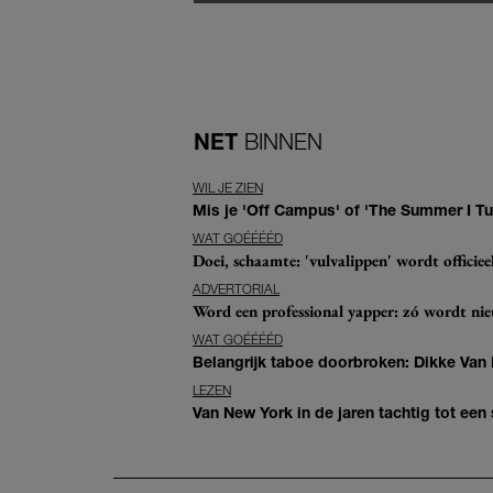
NET
BINNEN
WIL JE ZIEN
Mis je 'Off Campus' of 'The Summer I Tur
WAT GOÉÉÉÉD
Doei, schaamte: 'vulvalippen' wordt offici
ADVERTORIAL
Word een professional yapper: zó wordt n
WAT GOÉÉÉÉD
Belangrijk taboe doorbroken: Dikke Van
LEZEN
Van New York in de jaren tachtig tot ee