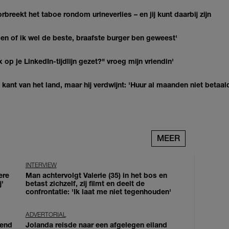
breekt het taboe rondom urineverlies – en jij kunt daarbij zijn
agen of ik wel de beste, braafste burger ben geweest'
op je LinkedIn-tijdlijn gezet?" vroeg mijn vriendin'
kant van het land, maar hij verdwijnt: 'Huur al maanden niet betaal
MEER
INTERVIEW
ere
Man achtervolgt Valerie (35) in het bos en
j'
betast zichzelf, zij filmt en deelt de
confrontatie: 'Ik laat me niet tegenhouden'
ADVERTORIAL
iend
Jolanda reisde naar een afgelegen eiland