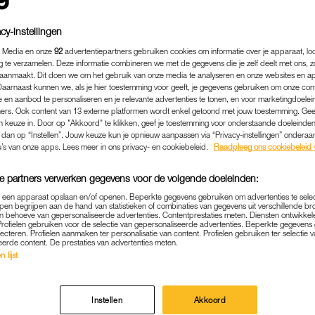
cy-instellingen
 Media en onze
92
advertentiepartners gebruiken cookies om informatie over je apparaat, lo
g te verzamelen. Deze informatie combineren we met de gegevens die je zelf deelt met ons, z
aanmaakt. Dit doen we om het gebruik van onze media te analyseren en onze websites en a
Daarnaast kunnen we, als je hier toestemming voor geeft, je gegevens gebruiken om onze con
 en aanbod te personaliseren en je relevante advertenties te tonen, en voor marketingdoele
ers. Ook content van 13 externe platformen wordt enkel getoond met jouw toestemming. Ge
gen keuze in. Door op "Akkoord" te klikken, geef je toestemming voor onderstaande doeleinden. 
k dan op “Instellen”. Jouw keuze kun je opnieuw aanpassen via “Privacy-instellingen” ondera
u’s van onze apps. Lees meer in ons privacy- en cookiebeleid.
Raadpleeg ons cookiebeleid 
WONEN & KLUSSEN
|
OPROEP
e partners verwerken gegevens voor de volgende doeleinden:
J JE THUIS NIET MEER VEI
p een apparaat opslaan en/of openen. Beperkte gegevens gebruiken om advertenties te sele
pen begrijpen aan de hand van statistieken of combinaties van gegevens uit verschillende br
ND OF OVERVAL? LINDA. Z
 behoeve van gepersonaliseerde advertenties. Contentprestaties meten. Diensten ontwikkel
Profielen gebruiken voor de selectie van gepersonaliseerde advertenties. Beperkte gegeven
ERVARINGSVERHALEN
lecteren. Profielen aanmaken ter personalisatie van content. Profielen gebruiken ter selectie 
eerde content. De prestaties van advertenties meten.
 lijst
29-04-2026
|
ELLEN HENSBERGEN
lke dag verhalen van vrouwen die iets te vertellen heb
Instellen
Akkoord
erug. Voor een wekelijkse rubriek zijn we namelijk op 