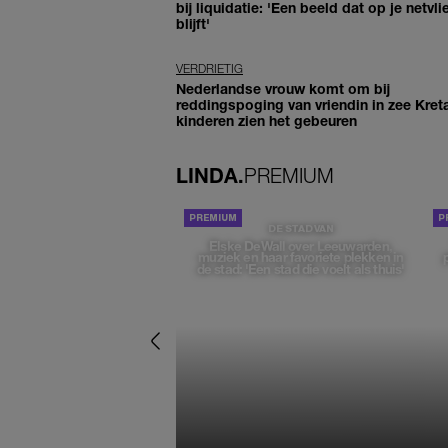
bij liquidatie: 'Een beeld dat op je netvli
blijft'
VERDRIETIG
Nederlandse vrouw komt om bij
reddingspoging van vriendin in zee Kret
kinderen zien het gebeuren
LINDA.
PREMIUM
DE STAD VAN
Elske DeWall over Leeuwarden,
muziek en haar favoriete plekken in
de stad: 'Een stad die voelt als thuis'