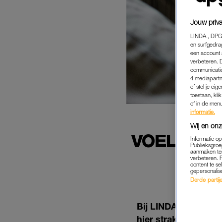
Jouw priva
LINDA., DPG
en surfgedra
een account 
verbeteren. 
communicatie
4 mediapartn
of stel je ei
toestaan, kli
of in de men
informatie.
Wij en onz
VOELDE JI
Informatie o
Publieksgroe
BRA
aanmaken ten
verbeteren. 
content te se
gepersonalis
Derde partijen
Bij LINDA. lees je e
hier straks jezelf t