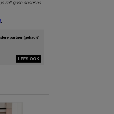
 je zelf geen abonnee
f
.
udere partner (gehad)?
LEES OOK