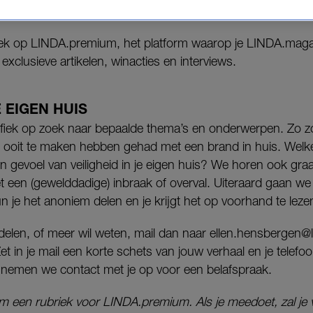
n.
ek op LINDA.premium, het platform waarop je LINDA.magaz
exclusieve artikelen, winacties en interviews.
E EIGEN HUIS
ifiek op zoek naar bepaalde thema’s en onderwerpen. Zo 
ooit te maken hebben gehad met een brand in huis. Welke 
 gevoel van veiligheid in je eigen huis? We horen ook graag
een (gewelddadige) inbraak of overval. Uiteraard gaan we i
 je het anoniem delen en je krijgt het op voorhand te leze
il delen, of meer wil weten, mail dan naar ellen.hensbergen@li
Zet in je mail een korte schets van jouw verhaal en je telef
 nemen we contact met je op voor een belafspraak.
om een rubriek voor LINDA.premium. Als je meedoet, zal je v