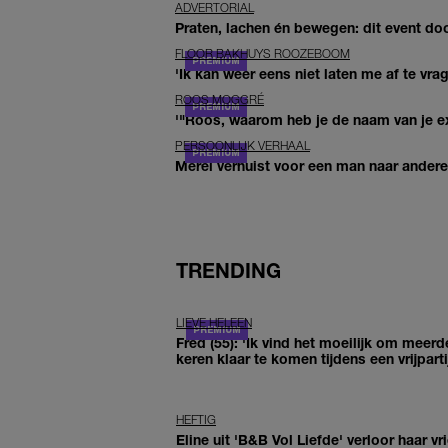
ADVERTORIAL
Praten, lachen én bewegen: dit event door
FLOOR BAKHUYS ROOZEBOOM
'Ik kan weer eens niet laten me af te vr
ROOS MOGGRÉ
'"Roos, waarom heb je de naam van je ex 
PERSOONLIJK VERHAAL
Merel verhuist voor een man naar andere 
TRENDING
LIEVE HELEEN
Fred (55): 'Ik vind het moeilijk om meerd
keren klaar te komen tijdens een vrijparti
HEFTIG
Eline uit 'B&B Vol Liefde' verloor haar vr