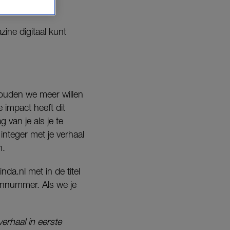
ine digitaal kunt
zouden we meer willen
impact heeft dit
 van je als je te
nteger met je verhaal
n.
nda.nl met in de titel
oonnummer. Als we je
erhaal in eerste