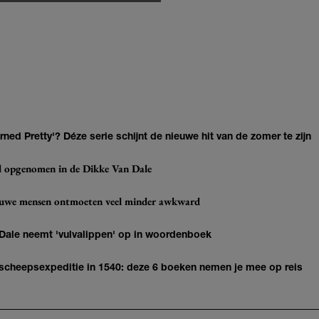
ned Pretty'? Déze serie schijnt de nieuwe hit van de zomer te zijn
eel opgenomen in de Dikke Van Dale
ieuwe mensen ontmoeten veel minder awkward
 Dale neemt 'vulvalippen' op in woordenboek
n scheepsexpeditie in 1540: deze 6 boeken nemen je mee op reis