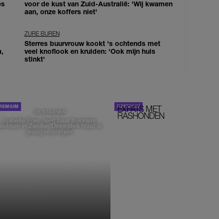
es
voor de kust van Zuid-Australië: 'Wij kwamen
aan, onze koffers niet'
ZURE BUREN
Sterres buurvrouw kookt 's ochtends met
a,
veel knoflook en kruiden: 'Ook mijn huis
stinkt'
EXPATS MET
STOM!
DE STAD VAN
RASHONDEN
Isabelle Boer deelt haar favoriete
plekken in Zwolle: 'Deze plek houd ik
graag verborgen'
MONIQUE KLEMANN