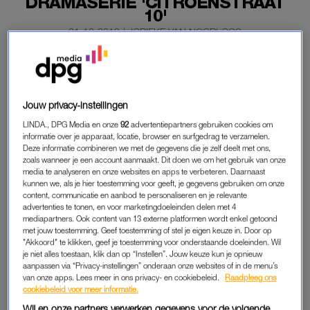
DRAMASERIE 'CITROENSTRAAT
10'
21-10-2019
|
JORIEKE VAN NOORLOOS
LINDA.originals en WE Fashion presenteren
‘Citroenstraat 10’ – van de makers van ‘Gooische
Vrouwen’. In deze nieuwe serie volgen we de onlangs
Jouw privacy-instellingen
gescheiden Fleur (gespeeld door Kim Pieters). Met
LINDA., DPG Media en onze
92
advertentiepartners gebruiken cookies om
vallen en opstaan baant zij zich een weg door het leven.
informatie over je apparaat, locatie, browser en surfgedrag te verzamelen.
Deze informatie combineren we met de gegevens die je zelf deelt met ons,
En dat levert pijnlijke en komische momenten op.
zoals wanneer je een account aanmaakt. Dit doen we om het gebruik van onze
media te analyseren en onze websites en apps te verbeteren. Daarnaast
kunnen we, als je hier toestemming voor geeft, je gegevens gebruiken om onze
content, communicatie en aanbod te personaliseren en je relevante
SAMENVATTING
advertenties te tonen, en voor marketingdoeleinden delen met 4
mediapartners. Ook content van 13 externe platformen wordt enkel getoond
Maar waar gaat de serie nu precies over? Fleur is na de
met jouw toestemming. Geef toestemming of stel je eigen keuze in. Door op
scheiding van haar man Wouter (gespeeld door Frederik
"Akkoord" te klikken, geef je toestemming voor onderstaande doeleinden. Wil
je niet alles toestaan, klik dan op “Instellen”. Jouw keuze kun je opnieuw
Brom) verhuisd van Amsterdam naar Almere. En dat is even
aanpassen via “Privacy-instellingen” onderaan onze websites of in de menu’s
wennen. Op buurvrouw Corrie (Joke Tjalsma) na kent Fleur
van onze apps. Lees meer in ons privacy- en cookiebeleid.
Raadpleeg ons
nog iemand. Ze vraagt zich af of ze niet te impulsief uit
cookiebeleid voor meer informatie.
Amsterdam is vertrokken, en misschien zelfs te snel haar
Wij en onze partners verwerken gegevens voor de volgende