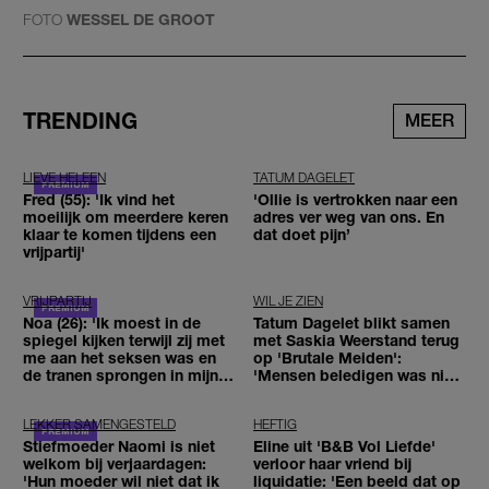
FOTO
WESSEL DE GROOT
TRENDING
MEER
LIEVE HELEEN
TATUM DAGELET
Fred (55): 'Ik vind het
'Ollie is vertrokken naar een
moeilijk om meerdere keren
adres ver weg van ons. En
klaar te komen tijdens een
dat doet pijn’
vrijpartij'
VRIJPARTIJ
WIL JE ZIEN
Noa (26): 'Ik moest in de
Tatum Dagelet blikt samen
spiegel kijken terwijl zij met
met Saskia Weerstand terug
me aan het seksen was en
op 'Brutale Meiden':
de tranen sprongen in mijn
'Mensen beledigen was niet
ogen'
leuk meer'
LEKKER SAMENGESTELD
HEFTIG
Stiefmoeder Naomi is niet
Eline uit 'B&B Vol Liefde'
welkom bij verjaardagen:
verloor haar vriend bij
'Hun moeder wil niet dat ik
liquidatie: 'Een beeld dat op