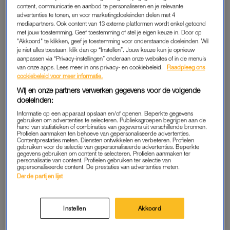
content, communicatie en aanbod te personaliseren en je relevante
NIEUWS
LINDA.
advertenties te tonen, en voor marketingdoeleinden delen met 4
Olivia Colman speelt de
Nieuw seizoen, nieuwe
mediapartners. Ook content van 13 externe platformen wordt enkel getoond
nieuwe Elizabeth in 'The
koningin: Netflix maakt
met jouw toestemming. Geef toestemming of stel je eigen keuze in. Door op
Crown' en noemt die rol
releasedatum derde seizoen
"Akkoord" te klikken, geef je toestemming voor onderstaande doeleinden. Wil
'verschrikkelijk'
'The Crown' bekend
je niet alles toestaan, klik dan op “Instellen”. Jouw keuze kun je opnieuw
aanpassen via “Privacy-instellingen” onderaan onze websites of in de menu’s
van onze apps. Lees meer in ons privacy- en cookiebeleid.
Raadpleeg ons
WIL JE ZIEN
LINDA.
cookiebeleid voor meer informatie.
Tatum Dagelet blikt samen
Als twee druppels water?
met Saskia Weerstand terug
Netflix cast onbekende
Wij en onze partners verwerken gegevens voor de volgende
op 'Brutale Meiden':
actrice als Diana voor 'The
doeleinden:
'Mensen beledigen was niet
Crown'
leuk meer'
Informatie op een apparaat opslaan en/of openen. Beperkte gegevens
gebruiken om advertenties te selecteren. Publieksgroepen begrijpen aan de
LINDA.
LINDA.
hand van statistieken of combinaties van gegevens uit verschillende bronnen.
Profielen aanmaken ten behoeve van gepersonaliseerde advertenties.
Tim de Wit was aanwezig bij
'House of Cards'-acteur Ben
Contentprestaties meten. Diensten ontwikkelen en verbeteren. Profielen
staatsbanket in Londen:
Daniels te zien in derde
gebruiken voor de selectie van gepersonaliseerde advertenties. Beperkte
'Alsof je 'The Crown'
seizoen 'The Crown'
gegevens gebruiken om content te selecteren. Profielen aanmaken ter
binnenstapt'
personalisatie van content. Profielen gebruiken ter selectie van
gepersonaliseerde content. De prestaties van advertenties meten.
Derde partijen lijst
ADVERTORIAL
LINDA.
Amaya zat vast op Madeira
Producers 'The Crown'
door noodweer: 'We zaten
bieden excuses aan voor
Instellen
Akkoord
op de grond tussen
salarisverschil tussen
honderden gestrande
hoofdrolspelers
reizigers'