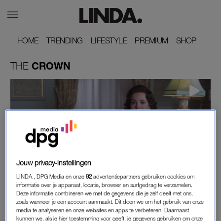
HOME
HOME
TRENDING
TRENDING
LIFESTYLE
LIFESTYLE
PREMIUM
PREMIUM
SHOP
SHOP
THE
CROWN
Jouw privacy-instellingen
LINDA., DPG Media en onze
92
advertentiepartners gebruiken cookies om
LINDA.
informatie over je apparaat, locatie, browser en surfgedrag te verzamelen.
VORSTELIJK BEDANKT: TRAILER VAN 'THE
Deze informatie combineren we met de gegevens die je zelf deelt met ons,
zoals wanneer je een account aanmaakt. Dit doen we om het gebruik van onze
CROWN' SEIZOEN DRIE UITGELEKT
media te analyseren en onze websites en apps te verbeteren. Daarnaast
kunnen we, als je hier toestemming voor geeft, je gegevens gebruiken om onze