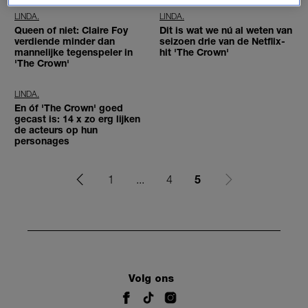
LINDA.
LINDA.
Queen of niet: Claire Foy
Dit is wat we nú al weten van
verdiende minder dan
seizoen drie van de Netflix-
mannelijke tegenspeler in
hit 'The Crown'
'The Crown'
LINDA.
En óf 'The Crown' goed
gecast is: 14 x zo erg lijken
de acteurs op hun
personages
5
1
...
4
Volg ons