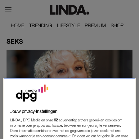
HOME
HOME
TRENDING
TRENDING
LIFESTYLE
LIFESTYLE
PREMIUM
PREMIUM
SHOP
SHOP
SEKS
INTERVIEW
Jouw privacy-instellingen
'HET IS EEN MYTHE DAT HET VROUWELIJK
LINDA., DPG Media en onze
92
advertentiepartners gebruiken cookies om
ORGASME MOEILIJK IS: MANNEN NEMEN
informatie over je apparaat, locatie, browser en surfgedrag te verzamelen.
GEWOON NIET DE TIJD OM HET TE LEREN'
Deze informatie combineren we met de gegevens die je zelf deelt met ons,
zoals wanneer je een account aanmaakt. Dit doen we om het gebruik van onze