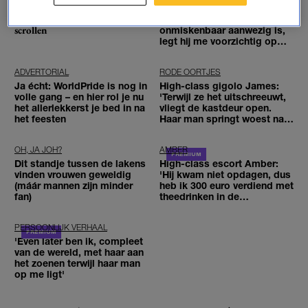
Liever TikTok dan seks? Zoveel
High-class escort Amber:
Gen Z’ers kiezen ervoor om te
'Wanneer zijn erectie
scrollen
onmiskenbaar aanwezig is,
legt hij me voorzichtig op
bed'
ADVERTORIAL
RODE OORTJES
Ja écht: WorldPride is nog in
High-class gigolo James:
volle gang – en hier rol je nu
'Terwijl ze het uitschreeuwt,
het allerlekkerst je bed in na
vliegt de kastdeur open.
het feesten
Haar man springt woest naar
buiten'
OH, JA JOH?
AMBER
Dit standje tussen de lakens
High-class escort Amber:
vinden vrouwen geweldig
'Hij kwam niet opdagen, dus
(máár mannen zijn minder
heb ik 300 euro verdiend met
fan)
theedrinken in de
hotellobby'
PERSOONLIJK VERHAAL
'Even later ben ik, compleet
van de wereld, met haar aan
het zoenen terwijl haar man
op me ligt'