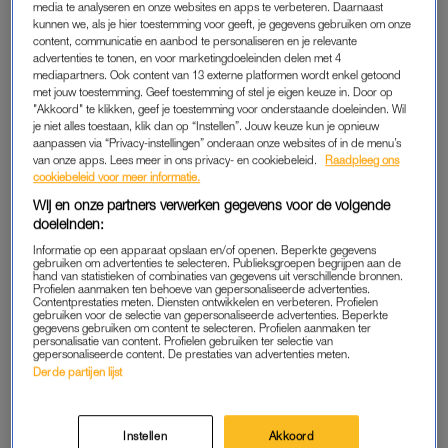
media te analyseren en onze websites en apps te verbeteren. Daarnaast
OH, JA JOH?
AMBER
kunnen we, als je hier toestemming voor geeft, je gegevens gebruiken om onze
Eerst wippen, dan koffie:
‘‘Schone luier’, roept baby
content, communicatie en aanbod te personaliseren en je relevante
waarom ochtendseks héél goed
Evert en hij draait zich op zijn
advertenties te tonen, en voor marketingdoeleinden delen met 4
voor je is
rug’
mediapartners. Ook content van 13 externe platformen wordt enkel getoond
met jouw toestemming. Geef toestemming of stel je eigen keuze in. Door op
"Akkoord" te klikken, geef je toestemming voor onderstaande doeleinden. Wil
ADVERTORIAL
VRIJPARTIJ
je niet alles toestaan, klik dan op “Instellen”. Jouw keuze kun je opnieuw
Word een professional yapper:
Nora (36): 'We vrijen iedere
aanpassen via “Privacy-instellingen” onderaan onze websites of in de menu’s
zó wordt nieuwe mensen
dag en ik hoef er geen tijd
van onze apps. Lees meer in ons privacy- en cookiebeleid.
Raadpleeg ons
ontmoeten veel minder
voor vrij te maken, het is
cookiebeleid voor meer informatie.
awkward
vanzelfsprekend'
Wij en onze partners verwerken gegevens voor de volgende
doeleinden:
COLUMN
GOED OM TE WETEN
Waarom het initiatief nemen in
'Een puber in huis is het
Informatie op een apparaat opslaan en/of openen. Beperkte gegevens
bed zó spannend is: 'We willen
gebruiken om advertenties te selecteren. Publieksgroepen begrijpen aan de
betrouwbaarste
hand van statistieken of combinaties van gegevens uit verschillende bronnen.
alles perfect doen, ook seks'
anticonceptiemiddel'
Profielen aanmaken ten behoeve van gepersonaliseerde advertenties.
Contentprestaties meten. Diensten ontwikkelen en verbeteren. Profielen
gebruiken voor de selectie van gepersonaliseerde advertenties. Beperkte
WIL JE ZIEN
AMBER
gegevens gebruiken om content te selecteren. Profielen aanmaken ter
personalisatie van content. Profielen gebruiken ter selectie van
Tatum Dagelet blikt samen
High-class escort Amber: 'Ik
gepersonaliseerde content. De prestaties van advertenties meten.
met Saskia Weerstand terug
word amper warm, zo snel
Derde partijen lijst
op 'Brutale Meiden':
komt hij klaar'
'Mensen beledigen was niet
leuk meer'
Instellen
Akkoord
WAT?!
AMBER