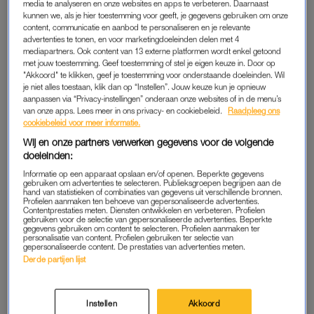
media te analyseren en onze websites en apps te verbeteren. Daarnaast
FRAGMENT GEMIST
LEKKER LOEREN
kunnen we, als je hier toestemming voor geeft, je gegevens gebruiken om onze
Kandidaten doen quiz op
Suzan en Freek zijn helemaal
content, communicatie en aanbod te personaliseren en je relevante
bodem van Indische Oceaan
in hun element op Paaspop:
advertenties te tonen, en voor marketingdoeleinden delen met 4
in 'Wie is de Mol?': 'Zo
'Papa en mama zijn weer on
mediapartners. Ook content van 13 externe platformen wordt enkel getoond
vreemd en vet om dit mee te
the road'
met jouw toestemming. Geef toestemming of stel je eigen keuze in. Door op
maken'
"Akkoord" te klikken, geef je toestemming voor onderstaande doeleinden. Wil
je niet alles toestaan, klik dan op “Instellen”. Jouw keuze kun je opnieuw
ADVERTORIAL
FRAGMENT GEMIST
aanpassen via “Privacy-instellingen” onderaan onze websites of in de menu’s
Zin om te bingen? Déze
Rik heeft schokkende
van onze apps. Lees meer in ons privacy- en cookiebeleid.
Raadpleeg ons
(iconische) queer series
informatie voor kandidaten
cookiebeleid voor meer informatie.
verdienen een plek op je
'Wie is de Mol?': 'Jullie
kijklijst
stonden allemaal oog in oog
Wij en onze partners verwerken gegevens voor de volgende
met de Mol'
doeleinden:
FRAGMENT GEMIST
FRAGMENT GEMIST
Informatie op een apparaat opslaan en/of openen. Beperkte gegevens
gebruiken om advertenties te selecteren. Publieksgroepen begrijpen aan de
Oude bekende brengt
Afvaller ‘Wie is de Mol?’ zag
hand van statistieken of combinaties van gegevens uit verschillende bronnen.
kandidaten van hun stuk in
exit niet aankomen: ‘Ik dacht
Profielen aanmaken ten behoeve van gepersonaliseerde advertenties.
'Wie is de Mol?': 'We gaan
dat ik de test goed had
Contentprestaties meten. Diensten ontwikkelen en verbeteren. Profielen
haar redden'
gedaan’
gebruiken voor de selectie van gepersonaliseerde advertenties. Beperkte
gegevens gebruiken om content te selecteren. Profielen aanmaken ter
personalisatie van content. Profielen gebruiken ter selectie van
gepersonaliseerde content. De prestaties van advertenties meten.
ADVERTORIAL
INTERVIEW
Derde partijen lijst
Word een professional yapper:
Dit is de favoriete mol van
zó wordt nieuwe mensen
Rik van de Westelaken in
ontmoeten veel minder
'Wie Is De Mol?'
awkward
Instellen
Akkoord