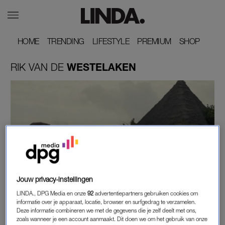
HOME
HOME
TRENDING
TRENDING
LIFESTYLE
LIFESTYLE
PREMIUM
PREMIUM
SHOP
SHOP
RIK
VAN
DE
WESTELAKEN
Jouw privacy-instellingen
FRAGMENT GEMIST
LINDA., DPG Media en onze
92
advertentiepartners gebruiken cookies om
DIT ZIJN DE FINALISTEN VAN 'WIE IS DE
informatie over je apparaat, locatie, browser en surfgedrag te verzamelen.
MOL?': 'HET WAS MIJ EEN WAAR GENOEGEN'
Deze informatie combineren we met de gegevens die je zelf deelt met ons,
zoals wanneer je een account aanmaakt. Dit doen we om het gebruik van onze