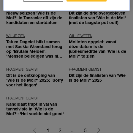
WIL JE WETEN
WIL JE WETEN
Nieuw seizoen 'Wie is de
Dít zijn de drie overgebleven
Mol?' in Tanzania: dít zijn de
finalisten van 'Wie is de Mol'
kandidaten en startdatum
(met de laagste pot ooit)
WIL JE ZIEN
WIL JE WETEN
Tatum Dagelet blikt samen
Molloten opgelet: vanaf
met Saskia Weerstand terug
déze datum is de
op 'Brutale Meiden':
jubileumeditie van 'Wie is de
'Mensen beledigen was niet
Mol?' te zien
leuk meer'
FRAGMENT GEMIST
FRAGMENT GEMIST
Dit is de ontknoping van
Dít zijn de finalisten van 'Wie
'Wie is de Mol?' 2025: 'Sorry
is de Mol?' 2025
voor het liegen'
FRAGMENT GEMIST
Kandidaat trapt in val van
tunnelvisie in 'Wie is de
Mol?': 'Het voelde niet goed'
1
2
...
5