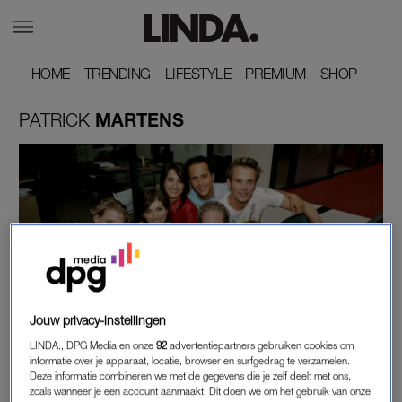
HOME
HOME
TRENDING
TRENDING
LIFESTYLE
LIFESTYLE
PREMIUM
PREMIUM
SHOP
SHOP
PATRICK
MARTENS
Jouw privacy-instellingen
MOET JE EVEN ZIEN
LINDA., DPG Media en onze
92
advertentiepartners gebruiken cookies om
ZO ZIET DE CAST VAN 'ZOOP' ER NU UIT (EN
informatie over je apparaat, locatie, browser en surfgedrag te verzamelen.
DIT DOEN ZE NU)
Deze informatie combineren we met de gegevens die je zelf deelt met ons,
zoals wanneer je een account aanmaakt. Dit doen we om het gebruik van onze