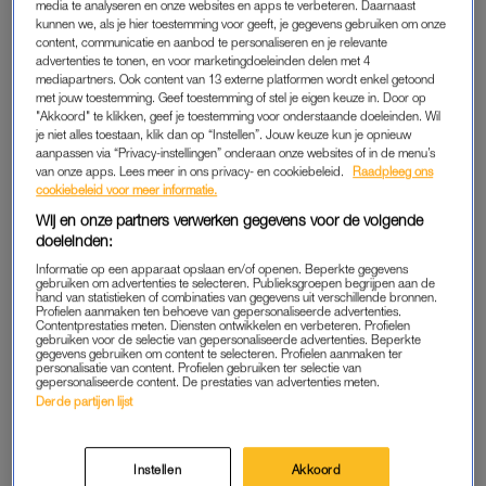
media te analyseren en onze websites en apps te verbeteren. Daarnaast
DE STAD VAN
LEKKER LOEREN
kunnen we, als je hier toestemming voor geeft, je gegevens gebruiken om onze
Van sneakerparadijs tot
Leuk om te zien: Patrick
content, communicatie en aanbod te personaliseren en je relevante
slapen in een kerk: dít zijn de
Martens deelt foto van
advertenties te tonen, en voor marketingdoeleinden delen met 4
favoriete plekken van Patrick
'Zoop'-reünie
mediapartners. Ook content van 13 externe platformen wordt enkel getoond
Martens in Breda
met jouw toestemming. Geef toestemming of stel je eigen keuze in. Door op
"Akkoord" te klikken, geef je toestemming voor onderstaande doeleinden. Wil
je niet alles toestaan, klik dan op “Instellen”. Jouw keuze kun je opnieuw
ADVERTORIAL
HEFTIG
aanpassen via “Privacy-instellingen” onderaan onze websites of in de menu’s
Dankzij dit hightech product
Patrick Martens vluchtte in
van onze apps. Lees meer in ons privacy- en cookiebeleid.
Raadpleeg ons
kregen LINDA.lezers frissere
drugs en ontsnapte aan de
cookiebeleid voor meer informatie.
en schonere tanden
dood na coming-out
Wij en onze partners verwerken gegevens voor de volgende
doeleinden:
LEKKER LOEREN
LEKKER LOEREN
Informatie op een apparaat opslaan en/of openen. Beperkte gegevens
Suzan en Freek delen foto's
Miljuschka Witzenhausen
gebruiken om advertenties te selecteren. Publieksgroepen begrijpen aan de
van hun maandenlange reis:
maakt dé snack voor
hand van statistieken of combinaties van gegevens uit verschillende bronnen.
'Ons avontuur zit er bijna op'
pakjesavond: 'De sintamon
Profielen aanmaken ten behoeve van gepersonaliseerde advertenties.
rolls'
Contentprestaties meten. Diensten ontwikkelen en verbeteren. Profielen
gebruiken voor de selectie van gepersonaliseerde advertenties. Beperkte
gegevens gebruiken om content te selecteren. Profielen aanmaken ter
personalisatie van content. Profielen gebruiken ter selectie van
ADVERTORIAL
LEKKER LOEREN
gepersonaliseerde content. De prestaties van advertenties meten.
Jolanda reisde naar een
Liefde spat er vanaf: Dave
Derde partijen lijst
afgelegen eiland voor de
Roelvink deelt foto's met
kust van Zuid-Australië: 'Wij
nieuwe vriendin Marijn
kwamen aan, onze koffers
Kuipers
niet'
Instellen
Akkoord