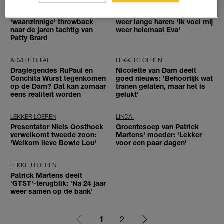
LEKKER LOEREN
LEKKER LOEREN
Móét je even zien, deze
Eva uit 'Over Mijn Lijk' heeft
'waanzinnige' throwback
weer lange haren: 'Ik voel mij
naar de jaren tachtig van
weer helemaal Eva'
Patty Brard
ADVERTORIAL
LEKKER LOEREN
Draglegendes RuPaul en
Nicolette van Dam deelt
Conchita Wurst tegenkomen
goed nieuws: 'Behoorlijk wat
op de Dam? Dat kan zomaar
tranen gelaten, maar het is
eens realiteit worden
gelukt'
LEKKER LOEREN
LINDA.
Presentator Niels Oosthoek
Groentesoep van Patrick
verwelkomt tweede zoon:
Martens' moeder: 'Lekker
'Welkom lieve Bowie Lou'
voor een paar dagen'
LEKKER LOEREN
Patrick Martens deelt
'GTST'-terugblik: 'Na 24 jaar
weer samen op de bank'
1
2