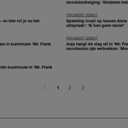
doodsbedreiging: 'Kinderen he
FRAGMENT GEMIST
 en hier rol je nu het
Spanning loopt op tussen Anna e
uitspraak': 'Ik ben geen racist'
FRAGMENT GEMIST
jen in burenruzie 'Mr. Frank
Anja hangt de vlag uit in 'Mr. F
noorderzon zijn vertrokken: 'Moo
nde buurvrouw in 'Mr. Frank
1
2