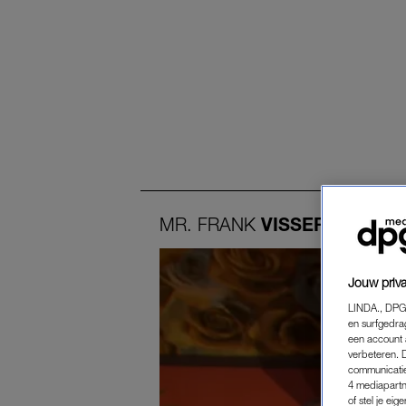
MR.
FRANK
VISSER
Jouw priva
LINDA., DPG
en surfgedra
een account 
verbeteren. 
communicatie
4 mediapartn
of stel je ei