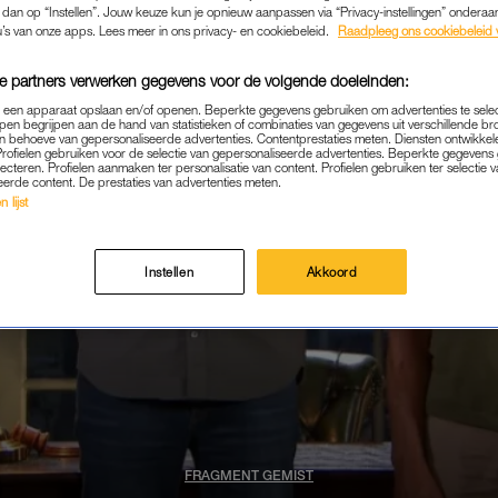
k dan op “Instellen”. Jouw keuze kun je opnieuw aanpassen via “Privacy-instellingen” ondera
u’s van onze apps. Lees meer in ons privacy- en cookiebeleid.
Raadpleeg ons cookiebeleid 
e partners verwerken gegevens voor de volgende doeleinden:
p een apparaat opslaan en/of openen. Beperkte gegevens gebruiken om advertenties te sele
pen begrijpen aan de hand van statistieken of combinaties van gegevens uit verschillende br
 behoeve van gepersonaliseerde advertenties. Contentprestaties meten. Diensten ontwikkel
Profielen gebruiken voor de selectie van gepersonaliseerde advertenties. Beperkte gegeven
lecteren. Profielen aanmaken ter personalisatie van content. Profielen gebruiken ter selectie 
eerde content. De prestaties van advertenties meten.
 lijst
Instellen
Akkoord
FRAGMENT GEMIST