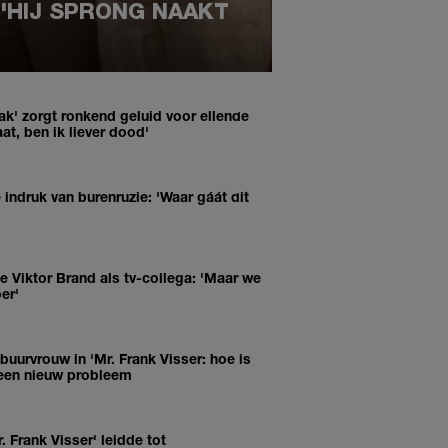
 'HIJ SPRONG NAAKT
aak' zorgt ronkend geluid voor ellende
at, ben ik liever dood'
e indruk van burenruzie: 'Waar gáát dit
he Viktor Brand als tv-collega: 'Maar we
er'
buurvrouw in 'Mr. Frank Visser: hoe is
l een nieuw probleem
. Frank Visser' leidde tot