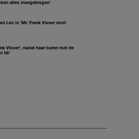
bben alles meegekregen'
n Leo in 'Mr. Frank Visser doet
rank Visser', nadat haar buren met de
i hè'