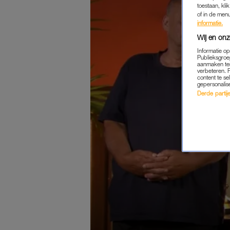
toestaan, kli
of in de men
informatie.
Wij en onz
Informatie o
Publieksgroe
aanmaken ten
verbeteren. 
content te se
gepersonalis
Derde partijen