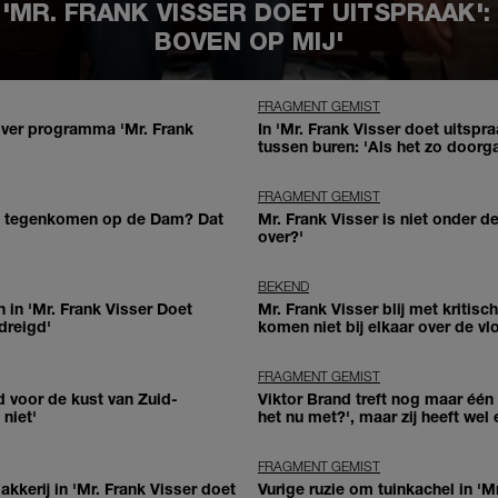
 'MR. FRANK VISSER DOET UITSPRAAK':
BOVEN OP MIJ'
FRAGMENT GEMIST
ver programma 'Mr. Frank
In 'Mr. Frank Visser doet uitspr
tussen buren: 'Als het zo doorga
FRAGMENT GEMIST
t tegenkomen op de Dam? Dat
Mr. Frank Visser is niet onder d
over?'
BEKEND
h in 'Mr. Frank Visser Doet
Mr. Frank Visser blij met kritisc
dreigd'
komen niet bij elkaar over de vlo
FRAGMENT GEMIST
d voor de kust van Zuid-
Viktor Brand treft nog maar één 
niet'
het nu met?', maar zij heeft we
FRAGMENT GEMIST
kkerij in 'Mr. Frank Visser doet
Vurige ruzie om tuinkachel in 'Mr