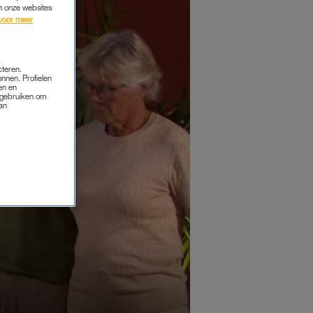
an onze websites
voor meer
cteren.
onnen. Profielen
en en
s gebruiken om
van