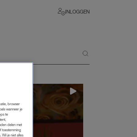
INLOGGEN
catie, browser
oals wanneer je
pps te
tent,
inden delen met
ef toestemming
Wil je niet alles