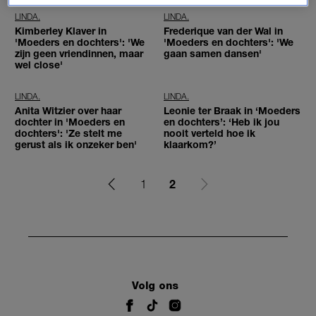
LINDA.
LINDA.
Kimberley Klaver in
Frederique van der Wal in
'Moeders en dochters': 'We
'Moeders en dochters': 'We
zijn geen vriendinnen, maar
gaan samen dansen'
wel close'
LINDA.
LINDA.
Anita Witzier over haar
Leonie ter Braak in ‘Moeders
dochter in 'Moeders en
en dochters’: ‘Heb ik jou
dochters': 'Ze stelt me
nooit verteld hoe ik
gerust als ik onzeker ben'
klaarkom?’
2
1
Volg ons