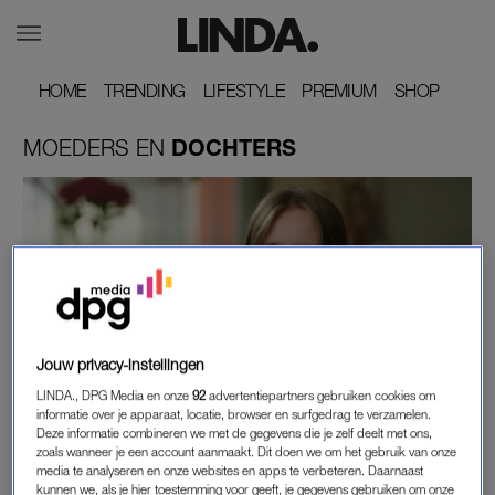
HOME
HOME
TRENDING
TRENDING
LIFESTYLE
LIFESTYLE
PREMIUM
PREMIUM
SHOP
SHOP
MOEDERS
EN
DOCHTERS
Jouw privacy-instellingen
INTERVIEW
LINDA., DPG Media en onze
92
advertentiepartners gebruiken cookies om
NORA (18) WERD OP SCHOOL GEPEST: 'IK WIL
informatie over je apparaat, locatie, browser en surfgedrag te verzamelen.
KINDEREN MEEGEVEN DAT HET BETER
Deze informatie combineren we met de gegevens die je zelf deelt met ons,
zoals wanneer je een account aanmaakt. Dit doen we om het gebruik van onze
WORDT'
media te analyseren en onze websites en apps te verbeteren. Daarnaast
kunnen we, als je hier toestemming voor geeft, je gegevens gebruiken om onze