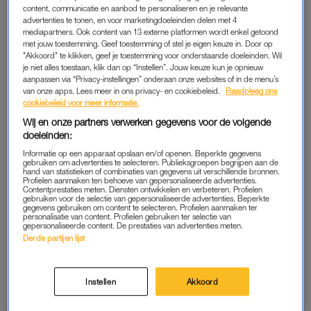
content, communicatie en aanbod te personaliseren en je relevante
OP HETERDAAD
BIJZONDER
advertenties te tonen, en voor marketingdoeleinden delen met 4
Mara's moeder kwam binnen
Angelina Jolie en 16-jarige
mediapartners. Ook content van 13 externe platformen wordt enkel getoond
tijdens orale bevrediging: 'Ik
dochter laten dezelfde
met jouw toestemming. Geef toestemming of stel je eigen keuze in. Door op
versteende onder de dekens'
tattoo zetten: 'Betekent veel
"Akkoord" te klikken, geef je toestemming voor onderstaande doeleinden. Wil
voor ons'
je niet alles toestaan, klik dan op “Instellen”. Jouw keuze kun je opnieuw
aanpassen via “Privacy-instellingen” onderaan onze websites of in de menu’s
van onze apps. Lees meer in ons privacy- en cookiebeleid.
Raadpleeg ons
ADVERTORIAL
INTERVIEW
cookiebeleid voor meer informatie.
Dankzij dit hightech product
Heleen van Royen filmde het
kregen LINDA.lezers frissere
leven met haar moeder met
Wij en onze partners verwerken gegevens voor de volgende
en schonere tanden
dementie: 'Ze leeft in mij
doeleinden:
voort'
Informatie op een apparaat opslaan en/of openen. Beperkte gegevens
gebruiken om advertenties te selecteren. Publieksgroepen begrijpen aan de
INTERVIEW
INTERVIEW
hand van statistieken of combinaties van gegevens uit verschillende bronnen.
Profielen aanmaken ten behoeve van gepersonaliseerde advertenties.
Claudia en Aaliyah blikken
Liesbeth maakte docu over
Contentprestaties meten. Diensten ontwikkelen en verbeteren. Profielen
terug op deelname
rouwen en ontdekte zo haar
gebruiken voor de selectie van gepersonaliseerde advertenties. Beperkte
'Steenrijk, Straatarm': 'De
eigen pijn: 'Had wat uit te
gegevens gebruiken om content te selecteren. Profielen aanmaken ter
pijn van Angela was
zoeken rond de dood van
personalisatie van content. Profielen gebruiken ter selectie van
gepersonaliseerde content. De prestaties van advertenties meten.
voelbaar'
mijn moeder'
Derde partijen lijst
ADVERTORIAL
MEEN JE NIET
Emma (19) gaat met haar
Zin om te bingen? Déze
moeder naar hardcore festivals:
(iconische) queer series
Instellen
Akkoord
‘Ze geeft me advies over drugs’
verdienen een plek op je
kijklijst