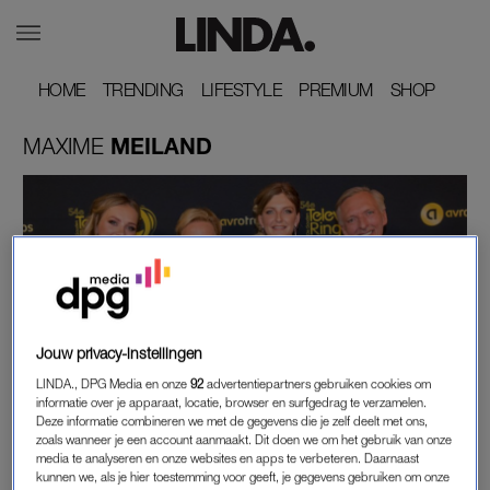
HOME
HOME
TRENDING
TRENDING
LIFESTYLE
LIFESTYLE
PREMIUM
PREMIUM
SHOP
SHOP
MAXIME
MEILAND
Jouw privacy-instellingen
LINDA., DPG Media en onze
92
advertentiepartners gebruiken cookies om
informatie over je apparaat, locatie, browser en surfgedrag te verzamelen.
LINDA.
Deze informatie combineren we met de gegevens die je zelf deelt met ons,
'WIJNEN, WIJNEN': FAMILIE MEILAND START
zoals wanneer je een account aanmaakt. Dit doen we om het gebruik van onze
VERKOOP ANDERHALVELITERFLESSEN WIJN
media te analyseren en onze websites en apps te verbeteren. Daarnaast
kunnen we, als je hier toestemming voor geeft, je gegevens gebruiken om onze