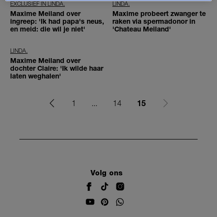
EXCLUSIEF IN LINDA.
LINDA.
Maxime Meiland over
Maxime probeert zwanger te
ingreep: 'Ik had papa's neus,
raken via spermadonor in
en meid: die wil je niet'
'Chateau Meiland'
LINDA.
Maxime Meiland over
dochter Claire: 'Ik wilde haar
laten weghalen'
15
1
...
14
Volg ons