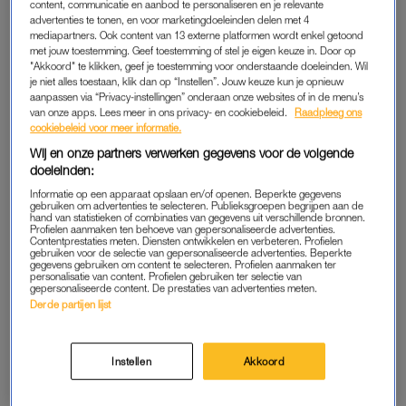
content, communicatie en aanbod te personaliseren en je relevante
BEETJE BIJBLIJVEN
LINDA.
advertenties te tonen, en voor marketingdoeleinden delen met 4
Huishoudster Chateau
Hallo mini-me: dochtertje
mediapartners. Ook content van 13 externe platformen wordt enkel getoond
Meiland is blij met donaties
Claire lijkt sprekend op
met jouw toestemming. Geef toestemming of stel je eigen keuze in. Door op
maar: 'Het mag nu wel
moeder Maxime Meiland
"Akkoord" te klikken, geef je toestemming voor onderstaande doeleinden. Wil
stoppen'
je niet alles toestaan, klik dan op “Instellen”. Jouw keuze kun je opnieuw
aanpassen via “Privacy-instellingen” onderaan onze websites of in de menu’s
van onze apps. Lees meer in ons privacy- en cookiebeleid.
Raadpleeg ons
ADVERTORIAL
LINDA.
cookiebeleid voor meer informatie.
Zin om te bingen? Déze
Laat de kurken maar knallen:
Wij en onze partners verwerken gegevens voor de volgende
(iconische) queer series
Meilandjes verbreken eigen
verdienen een plek op je
kijkcijferrecord
doeleinden:
kijklijst
Informatie op een apparaat opslaan en/of openen. Beperkte gegevens
gebruiken om advertenties te selecteren. Publieksgroepen begrijpen aan de
hand van statistieken of combinaties van gegevens uit verschillende bronnen.
INTERVIEW
LINDA.
Profielen aanmaken ten behoeve van gepersonaliseerde advertenties.
Maxime Meiland over nieuw
Maxime Meiland over wens
Contentprestaties meten. Diensten ontwikkelen en verbeteren. Profielen
gebruiken voor de selectie van gepersonaliseerde advertenties. Beperkte
seizoen en terugverhuizen:
tweede kindje: 'Adoptie is
gegevens gebruiken om content te selecteren. Profielen aanmaken ter
'Het is ontploft'
een interessante optie'
personalisatie van content. Profielen gebruiken ter selectie van
gepersonaliseerde content. De prestaties van advertenties meten.
Derde partijen lijst
ADVERTORIAL
LINDA.
Praten, lachen én bewegen:
Van baby daddy tot daten:
dit event doorbreekt het
Maxime Meiland showt háár
taboe rondom urineverlies –
leven in nieuwe
Instellen
Akkoord
en jij kunt daarbij zijn
LINDA.meiden-serie