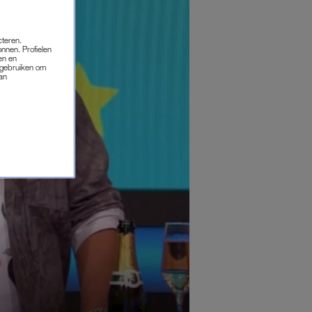
cteren.
onnen. Profielen
en en
s gebruiken om
van