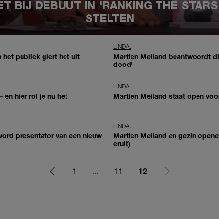
T BIJ DEBUUT IN 'RANKING THE STARS
STELTEN
LINDA.
 het publiek giert het uit
Martien Meiland beantwoordt di
dood'
LINDA.
 en hier rol je nu het
Martien Meiland staat open voor
LINDA.
 word presentator van een nieuw
Martien Meiland en gezin openen
eruit)
12
1
...
11