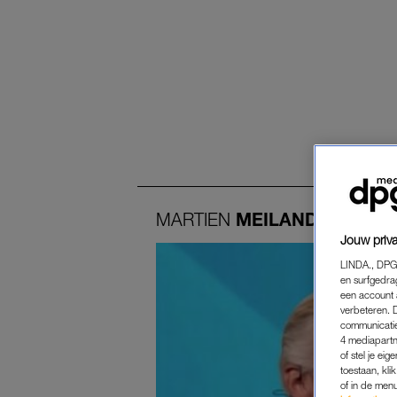
MARTIEN
MEILAND
Jouw priva
LINDA., DPG
en surfgedra
een account 
verbeteren. 
communicatie
4 mediapartn
of stel je ei
toestaan, kli
of in de men