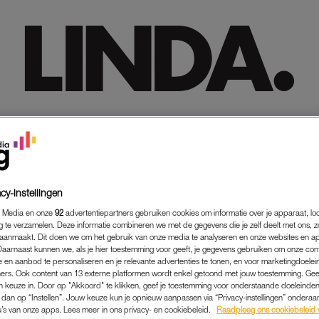
HOME
HOME
TRENDING
TRENDING
LIFESTYLE
LIFESTYLE
PREMIUM
PREMIUM
SHOP
SHOP
MEER
MEER
cy-instellingen
 Media en onze
92
advertentiepartners gebruiken cookies om informatie over je apparaat, lo
g te verzamelen. Deze informatie combineren we met de gegevens die je zelf deelt met ons, z
aanmaakt. Dit doen we om het gebruik van onze media te analyseren en onze websites en a
Daarnaast kunnen we, als je hier toestemming voor geeft, je gegevens gebruiken om onze con
 en aanbod te personaliseren en je relevante advertenties te tonen, en voor marketingdoele
ers. Ook content van 13 externe platformen wordt enkel getoond met jouw toestemming. Ge
gen keuze in. Door op "Akkoord" te klikken, geef je toestemming voor onderstaande doeleinden. 
k dan op “Instellen”. Jouw keuze kun je opnieuw aanpassen via “Privacy-instellingen” ondera
u’s van onze apps. Lees meer in ons privacy- en cookiebeleid.
Raadpleeg ons cookiebeleid 