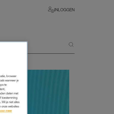
INLOGGEN
catie, browser
oals wanneer je
pps te
tent,
inden delen met
ef toestemming
Wil je niet alles
an onze websites
voor meer