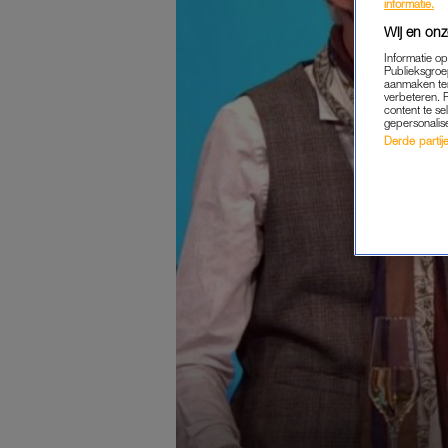
informatie.
Wij en onz
Informatie o
Publieksgroe
aanmaken ten
verbeteren. 
content te se
gepersonalis
Derde partijen