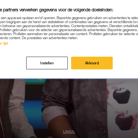
e partners verwerken gegevens voor de volgende doeleinden:
p een apparaat opslaan en/of openen. Beperkte gegevens gebruiken om advertenties te sele
pen begrijpen aan de hand van statistieken of combinaties van gegevens uit verschillende br
 behoeve van gepersonaliseerde advertenties. Contentprestaties meten. Diensten ontwikkel
Profielen gebruiken voor de selectie van gepersonaliseerde advertenties. Beperkte gegeven
lecteren. Profielen aanmaken ter personalisatie van content. Profielen gebruiken ter selectie 
eerde content. De prestaties van advertenties meten.
 lijst
Instellen
Akkoord
LINDA.