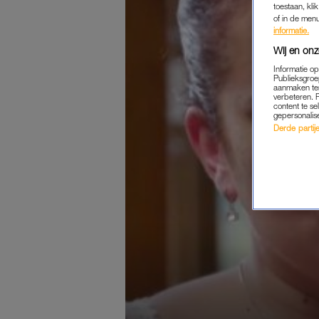
toestaan, kli
of in de men
informatie.
Wij en onz
Informatie o
Publieksgroe
aanmaken ten
verbeteren. 
content te se
gepersonalis
Derde partijen