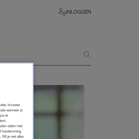
INLOGGEN
catie, browser
oals wanneer je
pps te
tent,
inden delen met
ef toestemming
Wil je niet alles