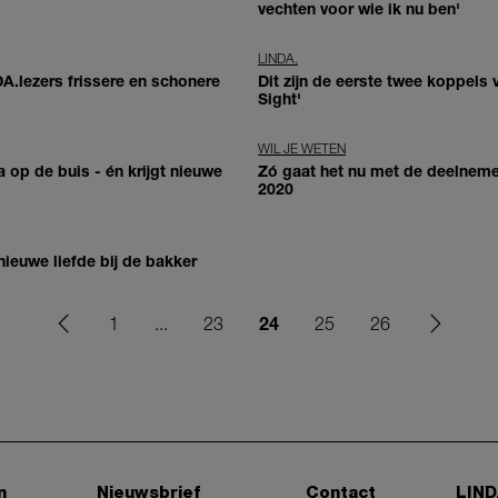
vechten voor wie ik nu ben'
LINDA.
DA.lezers frissere en schonere
Dit zijn de eerste twee koppels 
Sight'
WIL JE WETEN
a op de buis - én krijgt nieuwe
Zó gaat het nu met de deelnemers
2020
 nieuwe liefde bij de bakker
24
1
...
23
25
26
n
Nieuwsbrief
Contact
LIND