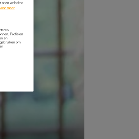
an onze websites
voor meer
cteren.
onnen. Profielen
en en
s gebruiken om
van