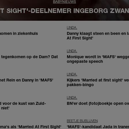
BABYNIEUWS
ST SIGHT'-DEELNEMER INGEBORG ZWA
LINDA.
enomen in ziekenhuis
Danny klaagt steen en been en laa
At First Sight'
LINDA.
t tegenkomen op de Dam? Dat
Monique wordt in 'MAFS' weggeg
ongepaste speech
LINDA.
 met Rein en Danny in 'MAFS'
Kijkers 'Married at first sight'
pakken-bingo
LINDA.
d voor de kust van Zuid-
BN'er doet (foto)boekje open o
niet'
BEETJE BIJBLIJVEN
's als 'Married At First Sight'
'MAFS'-kandidaat Jada in tranen