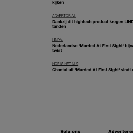
kijken
ADVERTORIAL
Dankzij dit hightech product kregen LIN
tanden
LINDA.
Nederlandse 'Married At First Sight' bijn
twist
HOE IS HET NU?
Chantal uit 'Married At First Sight' vindt
Volg ons
Advertere