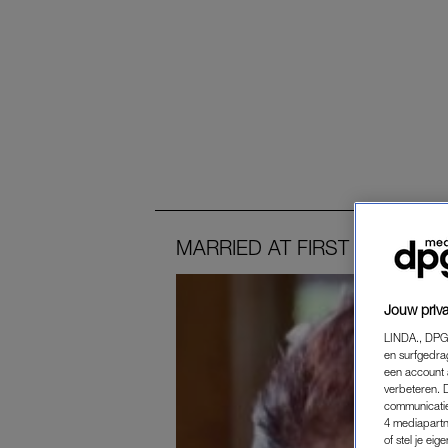
MARRIED
AT
FIRST
SIGHT
Jouw priva
LINDA., DPG
en surfgedra
een account 
verbeteren. 
communicatie
4 mediapartn
of stel je ei