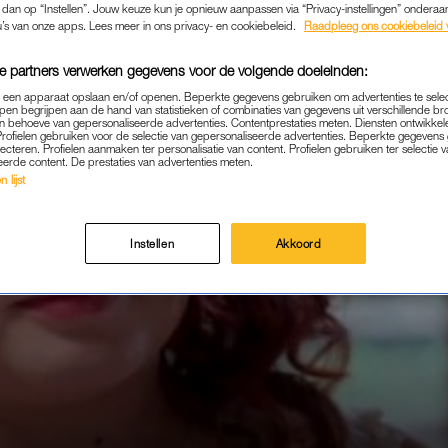
k dan op “Instellen”. Jouw keuze kun je opnieuw aanpassen via “Privacy-instellingen” ondera
u’s van onze apps. Lees meer in ons privacy- en cookiebeleid.
Raadpleeg ons cookiebeleid 
e partners verwerken gegevens voor de volgende doeleinden:
p een apparaat opslaan en/of openen. Beperkte gegevens gebruiken om advertenties te sele
pen begrijpen aan de hand van statistieken of combinaties van gegevens uit verschillende br
 behoeve van gepersonaliseerde advertenties. Contentprestaties meten. Diensten ontwikkel
Profielen gebruiken voor de selectie van gepersonaliseerde advertenties. Beperkte gegeven
lecteren. Profielen aanmaken ter personalisatie van content. Profielen gebruiken ter selectie 
eerde content. De prestaties van advertenties meten.
 lijst
Instellen
Akkoord