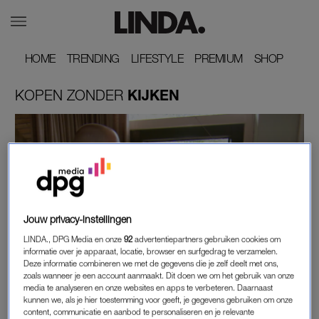
HOME
HOME
TRENDING
TRENDING
LIFESTYLE
LIFESTYLE
PREMIUM
PREMIUM
SHOP
SHOP
KOPEN
ZONDER
KIJKEN
Jouw privacy-instellingen
LINDA., DPG Media en onze
92
advertentiepartners gebruiken cookies om
informatie over je apparaat, locatie, browser en surfgedrag te verzamelen.
MEEN JE NIET
Deze informatie combineren we met de gegevens die je zelf deelt met ons,
zoals wanneer je een account aanmaakt. Dit doen we om het gebruik van onze
'KOPEN ZONDER KIJKEN'-HUIS VAN ALEX EN
media te analyseren en onze websites en apps te verbeteren. Daarnaast
PIEN UIT NIJMEGEN STAAT ALWEER TE KOOP
kunnen we, als je hier toestemming voor geeft, je gegevens gebruiken om onze
content, communicatie en aanbod te personaliseren en je relevante