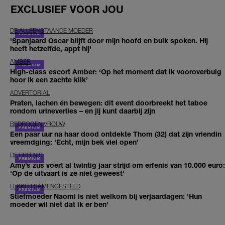
EXCLUSIEF VOOR JOU
DE ALLEENSTAANDE MOEDER
'Spanjaard Oscar blijft door mijn hoofd en buik spoken. Hij
heeft hetzelfde, appt hij'
AMBER
High-class escort Amber: ‘Op het moment dat ik vooroverbuig
hoor ik een zachte klik’
ADVERTORIAL
Praten, lachen én bewegen: dit event doorbreekt het taboe
rondom urineverlies – en jij kunt daarbij zijn
BEDROGEN VROUW
Een paar uur na haar dood ontdekte Thom (32) dat zijn vriendin
vreemdging: 'Echt, mijn bek viel open'
DE ERFENIS
Amy’s zus voert al twintig jaar strijd om erfenis van 10.000 euro:
'Op de uitvaart is ze niet geweest'
LEKKER SAMENGESTELD
Stiefmoeder Naomi is niet welkom bij verjaardagen: 'Hun
moeder wil niet dat ik er ben'