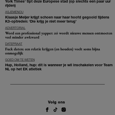
York Times' tipt deze Europese stad (op slechts een paar uur
rijden)
ASJEMENOU
Klaasje Meijer krijgt schoen naar haar hoofd gegooid tijdens
K3-optreden: ‘Die krijg je niet meer terug’
ADVERTORIAL
Word een professional yapper: zó wordt nieuwe mensen ontmoeten
veel minder awkward
DATEPRAAT
Fuck daten: een relatie krijgen (en houden) voelt soms bijna
onmogelijk
GOED OM TE WETEN
Hup, Holland, hup: dit is wanneer je wil inschakelen voor Team
NL op het EK atletiek
Volg ons