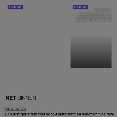
ACHTERGROND
DE STAD VAN
Elske DeWall over Leeu
muziek en haar favoriete p
de stad: 'Een stad die voelt 
NET
BINNEN
WIL JE WETEN
Een rustiger alternatief voor Amsterdam en Venetië? 'The New