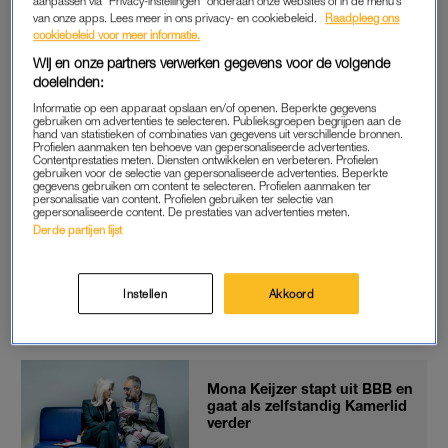
aanpassen via “Privacy-instellingen” onderaan onze websites of in de menu’s
ook geloofwaardigheid. En zo kan ik geen politiek bedrijven.”
van onze apps. Lees meer in ons privacy- en cookiebeleid.
Raadpleeg ons
cookiebeleid voor meer informatie.
En dus kiest ze haar eigen weg.
Wij en onze partners verwerken gegevens voor de volgende
In februari maakte Keijzer
al bekend
dat ze verder zou gaan
doeleinden:
als zelfstandig Kamerlid.
Mona Keijzer zei destijds dat zij
Informatie op een apparaat opslaan en/of openen. Beperkte gegevens
gebruiken om advertenties te selecteren. Publieksgroepen begrijpen aan de
partijleider en -oprichter
Caroline van der Plas
eigenlijk zou
hand van statistieken of combinaties van gegevens uit verschillende bronnen.
Profielen aanmaken ten behoeve van gepersonaliseerde advertenties.
opvolgen na diens vertrek, maar dat in plaats daarvan kreeg
Contentprestaties meten. Diensten ontwikkelen en verbeteren. Profielen
gebruiken voor de selectie van gepersonaliseerde advertenties. Beperkte
Henk Vermeer het partijleiderschap. Zij noemde dat in
De
gegevens gebruiken om content te selecteren. Profielen aanmaken ter
personalisatie van content. Profielen gebruiken ter selectie van
Telegraaf
“een grote vertrouwensbreuk”.
gepersonaliseerde content. De prestaties van advertenties meten.
Derde partijen lijst
Instellen
Akkoord
Meld je aan voor onze
Het beste van LINDA.
.
direct in je mail?
nieuwsbrief
Mona Keijzer stapt uit BBB en
gaat als zelfstandig Kamerlid
verder