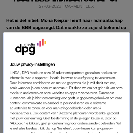
27-03-2026
|
CARMEN FELIX
Het is definitief: Mona Keijzer heeft haar lidmaatschap
van de BBB opgezegd. Dat maakte ze zojuist bekend op
de ledenbijeenkomst in Barneveld. Ze ziet het niet meer
zitten met de rest van de fractie. Dat staat op
Nu.nl
.
Volgens
Mona Keijzer
zijn de verhoudingen zo verstoord dat
Jouw privacy-instellingen
verzoening geen optie meer is. De uitspraken die
LINDA., DPG Media en onze
92
advertentiepartners gebruiken cookies om
fractievoorzitter Henk Vermeer en anderen in de media deden,
informatie over je apparaat, locatie, browser en surfgedrag te verzamelen.
waren voor haar de druppel. “De hoop op verzoening was
Deze informatie combineren we met de gegevens die je zelf deelt met ons,
ijdele hoop,” aldus Keijzer zelf.
zoals wanneer je een account aanmaakt. Dit doen we om het gebruik van onze
media te analyseren en onze websites en apps te verbeteren. Daarnaast
kunnen we, als je hier toestemming voor geeft, je gegevens gebruiken om onze
content, communicatie en aanbod te personaliseren en je relevante
INTEGRITEIT EN GELOOFWAARDIGHEID
advertenties te tonen, en voor marketingdoeleinden delen met 4
mediapartners. Ook content van 13 externe platformen wordt enkel getoond
Ze legt de nadruk op integriteit en geloofwaardigheid. “Het
met jouw toestemming. Geef toestemming of stel je eigen keuze in. Door op
gaat over de vraag of woorden nog gewicht hebben. Als
"Akkoord" te klikken, geef je toestemming voor onderstaande doeleinden. Wil
je niet alles toestaan, klik dan op “Instellen”. Jouw keuze kun je opnieuw
afspraken hun waarde verliezen, verliest uiteindelijk de politiek