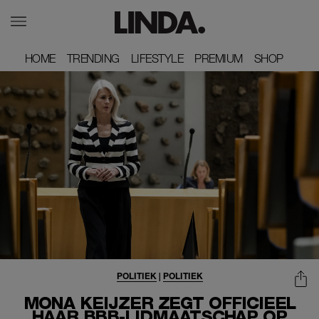
HOME
HOME
TRENDING
TRENDING
LIFESTYLE
LIFESTYLE
PREMIUM
PREMIUM
SHOP
SHOP
POLITIEK
|
POLITIEK
MONA KEIJZER ZEGT OFFICIEEL
HAAR BBB-LIDMAATSCHAP OP