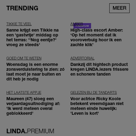
TRENDING
MEER
TIKKIE TE VEEL
AMBER
Sanne krijgt een Tikkie na
High-class escort Amber:
een 'gastvrije' middag op
‘Op het moment dat ik
het terras: ''Nog eentje?'
vooroverbuig hoor ik een
vroeg ze steeds'
zachte klik’
GOED OM TE WETEN
ADVERTORIAL
Woensdag is een enorme
Dankzij dit hightech product
zonsverduistering te zien: zó
kregen LINDA.lezers frissere
laat moet je naar buiten en
en schonere tanden
dit heb je nodig
HET LAATSTE APPJE
GELEZEN BIJ DE TANDARTS
Maureen (47) sloeg een
Voor actrice Ricky Koole
verjaardagsuitnodiging af:
betekent vreemdgaan niet
'Ik werd meteen overal
meteen einde huwelijk:
geblokkeerd'
'Leven is kort'
LINDA.
PREMIUM