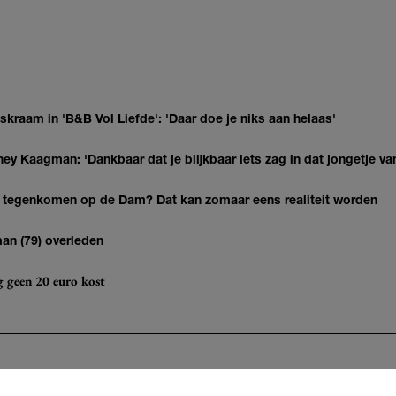
kraam in 'B&B Vol Liefde': 'Daar doe je niks aan helaas'
ey Kaagman: 'Dankbaar dat je blijkbaar iets zag in dat jongetje van
 tegenkomen op de Dam? Dat kan zomaar eens realiteit worden
man (79) overleden
og geen 20 euro kost
n
Nieuwsbrief
Contact
LIND