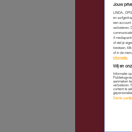
Jouw priva
LINDA., DPG
en surfgedra
een account 
verbeteren. 
communicatie
4 mediapartn
of stel je ei
toestaan, kli
of in de men
informatie.
Wij en onz
Informatie o
Publieksgroe
aanmaken ten
verbeteren. 
content te se
gepersonalis
Derde partijen