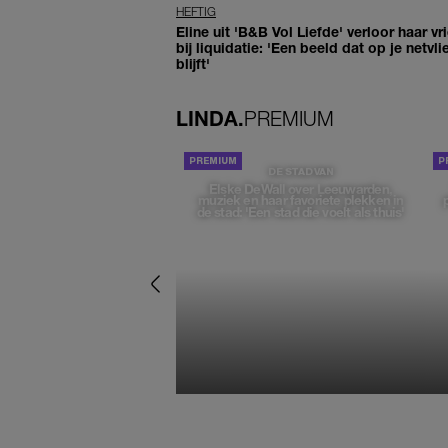
HEFTIG
Eline uit 'B&B Vol Liefde' verloor haar vr
bij liquidatie: 'Een beeld dat op je netvli
blijft'
LINDA.
PREMIUM
DE STAD VAN
Elske DeWall over Leeuwarden,
muziek en haar favoriete plekken in
de stad: 'Een stad die voelt als thuis'