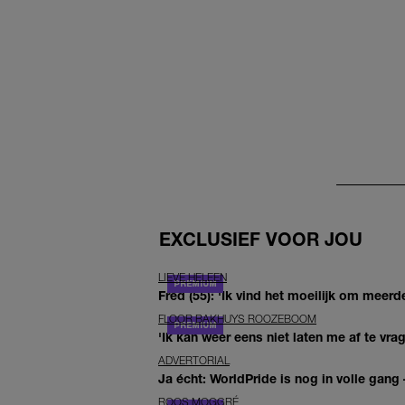
EXCLUSIEF VOOR JOU
LIEVE HELEEN
Fred (55): 'Ik vind het moeilijk om meerde
FLOOR BAKHUYS ROOZEBOOM
'Ik kan weer eens niet laten me af te vr
ADVERTORIAL
Ja écht: WorldPride is nog in volle gang –
ROOS MOGGRÉ