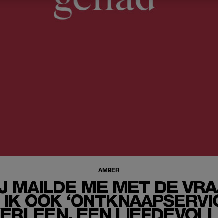
AMBER
IJ MAILDE ME MET DE VR
 IK OOK ‘ONTKNAAPSERVI
ERLEEN, EEN LIEFDEVOL