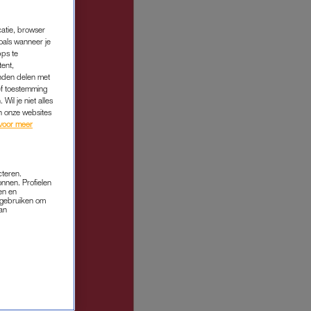
catie, browser
oals wanneer je
pps te
tent,
inden delen met
ef toestemming
Wil je niet alles
an onze websites
voor meer
cteren.
onnen. Profielen
en en
s gebruiken om
van