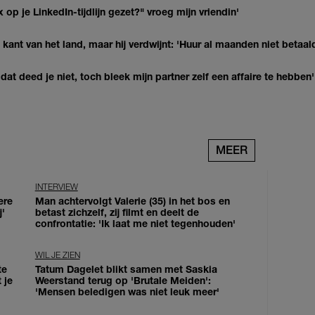
op je LinkedIn-tijdlijn gezet?" vroeg mijn vriendin'
kant van het land, maar hij verdwijnt: 'Huur al maanden niet betaal
at deed je niet, toch bleek mijn partner zelf een affaire te hebben'
MEER
INTERVIEW
ere
Man achtervolgt Valerie (35) in het bos en
j'
betast zichzelf, zij filmt en deelt de
confrontatie: 'Ik laat me niet tegenhouden'
WIL JE ZIEN
te
Tatum Dagelet blikt samen met Saskia
 je
Weerstand terug op 'Brutale Meiden':
'Mensen beledigen was niet leuk meer'