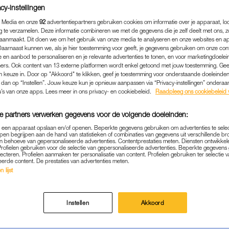
cy-instellingen
 Media en onze
92
advertentiepartners gebruiken cookies om informatie over je apparaat, lo
g te verzamelen. Deze informatie combineren we met de gegevens die je zelf deelt met ons, z
aanmaakt. Dit doen we om het gebruik van onze media te analyseren en onze websites en a
Daarnaast kunnen we, als je hier toestemming voor geeft, je gegevens gebruiken om onze con
 en aanbod te personaliseren en je relevante advertenties te tonen, en voor marketingdoele
ers. Ook content van 13 externe platformen wordt enkel getoond met jouw toestemming. Ge
gen keuze in. Door op "Akkoord" te klikken, geef je toestemming voor onderstaande doeleinden. 
k dan op “Instellen”. Jouw keuze kun je opnieuw aanpassen via “Privacy-instellingen” ondera
u’s van onze apps. Lees meer in ons privacy- en cookiebeleid.
Raadpleeg ons cookiebeleid 
e partners verwerken gegevens voor de volgende doeleinden:
p een apparaat opslaan en/of openen. Beperkte gegevens gebruiken om advertenties te sele
pen begrijpen aan de hand van statistieken of combinaties van gegevens uit verschillende br
 behoeve van gepersonaliseerde advertenties. Contentprestaties meten. Diensten ontwikkel
Profielen gebruiken voor de selectie van gepersonaliseerde advertenties. Beperkte gegeven
lecteren. Profielen aanmaken ter personalisatie van content. Profielen gebruiken ter selectie 
eerde content. De prestaties van advertenties meten.
 lijst
Instellen
Akkoord