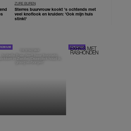
ZURE BUREN
iend
Sterres buurvrouw kookt 's ochtends met
es
veel knoflook en kruiden: 'Ook mijn huis
stinkt'
EXPATS MET
STOM!
DE STAD VAN
RASHONDEN
Isabelle Boer deelt haar favoriete
plekken in Zwolle: 'Deze plek houd ik
graag verborgen'
MONIQUE KLEMANN