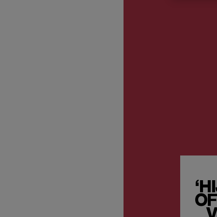
‘H
OF
V