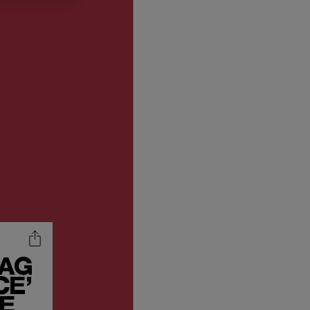
AAG
CE’
LE