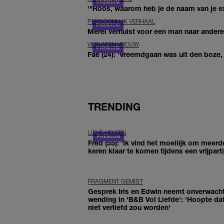
'"Roos, waarom heb je de naam van je ex 
PERSOONLIJK VERHAAL
Merel verhuist voor een man naar andere 
VERLATEN VROUW
Fae (24): 'Vreemdgaan was uit den boze, d
TRENDING
LIEVE HELEEN
Fred (55): 'Ik vind het moeilijk om meerd
keren klaar te komen tijdens een vrijparti
FRAGMENT GEMIST
Gesprek Iris en Edwin neemt onverwach
wending in 'B&B Vol Liefde': 'Hoopte dat
niet verliefd zou worden'