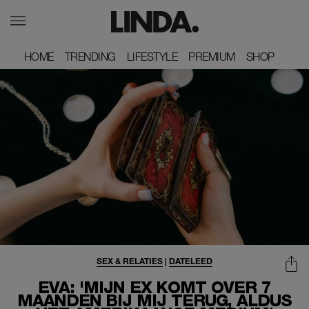
HOME
HOME
TRENDING
TRENDING
LIFESTYLE
LIFESTYLE
PREMIUM
PREMIUM
SHOP
SHOP
SEX & RELATIES
|
DATELEED
EVA: 'MIJN EX KOMT OVER 7
MAANDEN BIJ MIJ TERUG, ALDUS