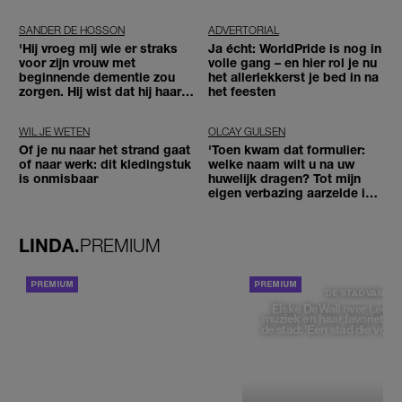
SANDER DE HOSSON
ADVERTORIAL
'Hij vroeg mij wie er straks
Ja écht: WorldPride is nog in
voor zijn vrouw met
volle gang – en hier rol je nu
beginnende dementie zou
het allerlekkerst je bed in na
zorgen. Hij wist dat hij haar
het feesten
zou moeten loslaten'
WIL JE WETEN
OLCAY GULSEN
Of je nu naar het strand gaat
'Toen kwam dat formulier:
of naar werk: dit kledingstuk
welke naam wilt u na uw
is onmisbaar
huwelijk dragen? Tot mijn
eigen verbazing aarzelde ik
geen moment'
LINDA.
PREMIUM
ACHTERGROND
DE STAD VAN
Elske DeWall over Leeu
muziek en haar favoriete p
de stad: 'Een stad die voelt 