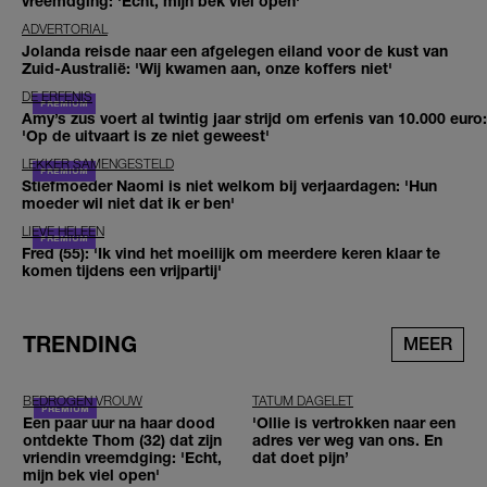
vreemdging: 'Echt, mijn bek viel open'
ADVERTORIAL
Jolanda reisde naar een afgelegen eiland voor de kust van
Zuid-Australië: 'Wij kwamen aan, onze koffers niet'
DE ERFENIS
Amy’s zus voert al twintig jaar strijd om erfenis van 10.000 euro:
'Op de uitvaart is ze niet geweest'
LEKKER SAMENGESTELD
Stiefmoeder Naomi is niet welkom bij verjaardagen: 'Hun
moeder wil niet dat ik er ben'
LIEVE HELEEN
Fred (55): 'Ik vind het moeilijk om meerdere keren klaar te
komen tijdens een vrijpartij'
TRENDING
MEER
BEDROGEN VROUW
TATUM DAGELET
Een paar uur na haar dood
'Ollie is vertrokken naar een
ontdekte Thom (32) dat zijn
adres ver weg van ons. En
vriendin vreemdging: 'Echt,
dat doet pijn’
mijn bek viel open'