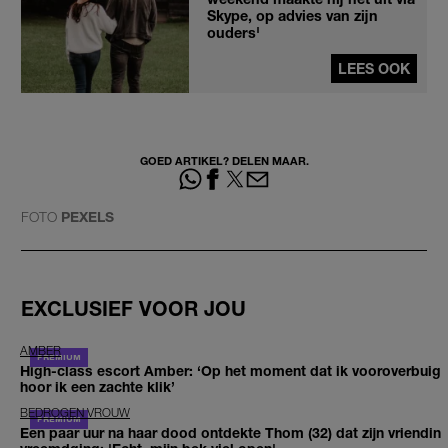
Skype, op advies van zijn
ouders'
LEES OOK
GOED ARTIKEL? DELEN MAAR.
FOTO
PEXELS
EXCLUSIEF VOOR JOU
AMBER
High-class escort Amber: ‘Op het moment dat ik vooroverbuig
hoor ik een zachte klik’
BEDROGEN VROUW
Een paar uur na haar dood ontdekte Thom (32) dat zijn vriendin