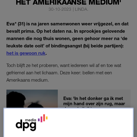
HET AMERIKAANSE MEDIUM'
30-10-2023
|
LINDA.
Eva* (31) is na jaren samenwonen weer vrijgezel, en dat
bevalt prima. Op het daten na. In sprookjes gelovende
mannen die nog thuis wonen, geen gehoor meer na ‘de
leukste date ooit’ of bindingsangst (bij beide partijen):
het is gewoon ruk
.
Toch blijft ze het proberen, want iedereen wil af en toe wat
gefriemel aan het lichaam. Deze keer: bellen met een
Amerikaans medium.
Eva: 'In het donker ga ik met
mijn hand over zijn rug, maar
dan schrik ik'
LEES OOK