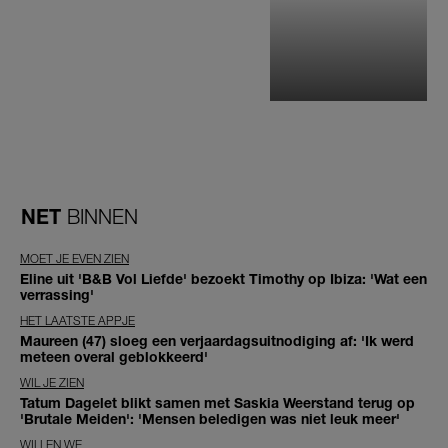
NET
BINNEN
MOET JE EVEN ZIEN
Eline uit 'B&B Vol Liefde' bezoekt Timothy op Ibiza: 'Wat een
verrassing'
HET LAATSTE APPJE
Maureen (47) sloeg een verjaardagsuitnodiging af: 'Ik werd
meteen overal geblokkeerd'
WIL JE ZIEN
Tatum Dagelet blikt samen met Saskia Weerstand terug op
'Brutale Meiden': 'Mensen beledigen was niet leuk meer'
WILLEN WE