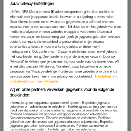
Jouw privacy-instellingen
De eerste maanden na het verbreken van mijn langdurige
LINDA., DPG Media en onze
92
advertentiepartners gebruiken cookies om
relatie bracht ik mijn tijd door op sociale media. Nee, ik hield
informatie over je apparaat, locatie, browser en surfgedrag te verzamelen.
mijn ex niet in de gaten. Het waren de verschillende
Deze informatie combineren we met de gegevens die je zelf deelt met ons,
horoscopen en tarotkaarten die ik interessant vond. Ik zocht
zoals wanneer je een account aanmaakt. Dit doen we om het gebruik van onze
media te analyseren en onze websites en apps te verbeteren. Daarnaast
houvast, en als astrologe
Kimberley 2341
mij vertelde dat mijn
kunnen we, als je hier toestemming voor geeft, je gegevens gebruiken om onze
ex weer bij mij terug zou komen, dan zou dit vast zo zijn.
content, communicatie en aanbod te personaliseren en je relevante
advertenties te tonen, en voor marketingdoeleinden delen met 4
mediapartners. Ook content van 13 externe platformen wordt enkel getoond
Toch?
met jouw toestemming. Geef toestemming of stel je eigen keuze in. Door op
"Akkoord" te klikken, geef je toestemming voor onderstaande doeleinden. Wil
Al gaven al die verschillende kaarten en tekstuele
je niet alles toestaan, klik dan op “Instellen”. Jouw keuze kun je opnieuw
aanpassen via “Privacy-instellingen” onderaan onze websites of in de menu’s
voorspellingen mij op een gegeven moment geen voldoening
van onze apps. Lees meer in ons privacy- en cookiebeleid.
Raadpleeg ons
meer. Het was niet persoonlijk, en een door een computer
cookiebeleid voor meer informatie.
getrokken kaartje vertrouwde ik niet (meer).
Wij en onze partners verwerken gegevens voor de volgende
doeleinden:
Dus scrolde ik verder op Instagram en kwam ik uit bij Lilliana.
Informatie op een apparaat opslaan en/of openen. Beperkte gegevens
gebruiken om advertenties te selecteren. Publieksgroepen begrijpen aan de
Een Amerikaanse, die zichzelf wegzet als astroloog en
hand van statistieken of combinaties van gegevens uit verschillende bronnen.
Profielen aanmaken ten behoeve van gepersonaliseerde advertenties.
helderziende. Zo doet ze aan
chakra balancing
,
spiritual
Contentprestaties meten. Diensten ontwikkelen en verbeteren. Profielen
healings
en noemt ze zichzelf
twinflame-expert
en
‘reunite
gebruiken voor de selectie van gepersonaliseerde advertenties. Beperkte
gegevens gebruiken om content te selecteren. Profielen aanmaken ter
lovers specialist’
. Al had er gestaan dat ze tenen leest; dan nog
personalisatie van content. Profielen gebruiken ter selectie van