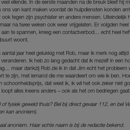
 veel ellende. In de eerste maanden na de breuk bleef hij ma
n ons van kant maken voordat de hulpdiensten konden arrive
 ook tegen zijn psychiater en andere mensen. Uiteindelijk 
maar na twee weken ook weer vrijgelaten. Er volgden heel 
aan te spannen, kreeg een contactverbod… echt heel hefti
e buurt woont.
n aantal jaar heel gelukkig met Rob, maar ik merk nog altijd
e veranderen. Ik heb zo lang gedacht dat ik mezelf in een
j lag… maar dankzij Rob zie ik in dat Jim echt het probleem 
ort te zijn, met iemand die me waardeert om wie ik ben. Hoe 
schoonheidsprijs, dat weet ik, ik wil het ook zeker niet g
loopt alles ineens anders – ook als het om bedriegen gaat
of fysiek geweld thuis? Bel bij direct gevaar 112, en bel Ve
 en kan anoniem).
haal anoniem. Haar echte naam is bij de redactie bekend.