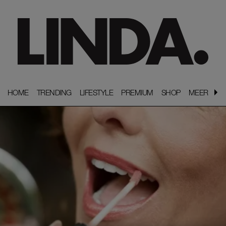
HOME
HOME
TRENDING
TRENDING
LIFESTYLE
LIFESTYLE
PREMIUM
PREMIUM
SHOP
SHOP
MEER
MEER