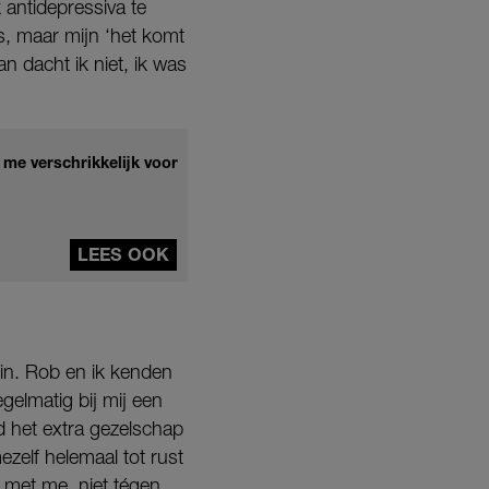
 antidepressiva te
s, maar mijn ‘het komt
n dacht ik niet, ik was
me verschrikkelijk voor
LEES OOK
din. Rob en ik kenden
gelmatig bij mij een
nd het extra gezelschap
ezelf helemaal tot rust
e met me, niet tégen