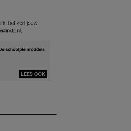
 in het kort jouw
@linda.nl.
'De schoolpleinroddels
LEES OOK