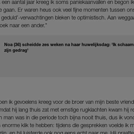
 een aantal jaar kreeg ik soms paniekaanvallen en begon ik
te gaan. Er waren heus ook veel fijne momenten tussen on
 geduld’-verwachtingen bleken te optimistisch. Aan weggaa
zoek naar een ander.”
Noa (36) scheidde zes weken na haar huwelijksdag: 'Ik schaam 
zijn gedrag'
oen ik gevoelens kreeg voor de broer van mijn beste vrien
mdat hij lang thuis zat met ernstige rugklachten kwam hij re
jn man was in die periode toch bijna nooit thuis, dus ik vo
n enorme klik te hebben: tijdens die gesprekken voelde ik m
ijn, en hij luisterde ook nog eens echt naar me. Hij praatt