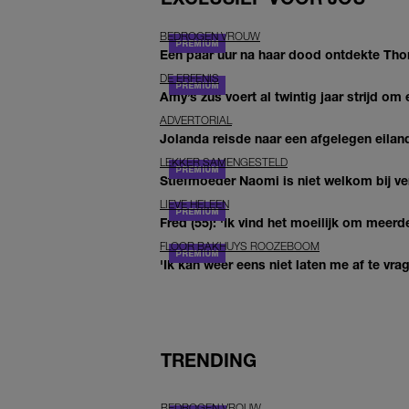
BEDROGEN VROUW
Een paar uur na haar dood ontdekte Thom 
DE ERFENIS
Amy’s zus voert al twintig jaar strijd om 
ADVERTORIAL
Jolanda reisde naar een afgelegen eiland
LEKKER SAMENGESTELD
Stiefmoeder Naomi is niet welkom bij ver
LIEVE HELEEN
Fred (55): 'Ik vind het moeilijk om meerde
FLOOR BAKHUYS ROOZEBOOM
'Ik kan weer eens niet laten me af te vr
TRENDING
BEDROGEN VROUW