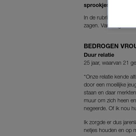
sprookjes een goed
In de rubriek ‘
Bedroge
zagen. Vandaag net eve
BEDROGEN VRO
Duur relatie
25 jaar, waarvan 21 g
“Onze relatie kende a
door een moeilijke jeu
staan en daar merkten m
muur om zich heen en k
negeerde. Of ik nou hu
Ik zorgde er dus jaren
netjes houden en op m