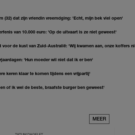
(32) dat zijn vriendin vreemdging: 'Echt, mijn bek viel open'
erfenis van 10.000 euro: 'Op de uitvaart is ze niet geweest'
 voor de kust van Zuid-Australië: 'Wij kwamen aan, onze koffers ni
jaardagen: 'Hun moeder wil niet dat ik er ben'
re keren klaar te komen tijdens een vrijpartij'
agen of ik wel de beste, braafste burger ben geweest'
MEER
TATUM DAGELET