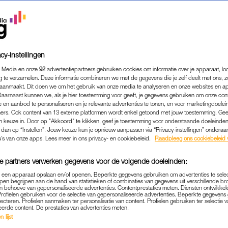
cy-instellingen
 Media en onze
92
advertentiepartners gebruiken cookies om informatie over je apparaat, lo
g te verzamelen. Deze informatie combineren we met de gegevens die je zelf deelt met ons, z
aanmaakt. Dit doen we om het gebruik van onze media te analyseren en onze websites en a
Daarnaast kunnen we, als je hier toestemming voor geeft, je gegevens gebruiken om onze con
 en aanbod te personaliseren en je relevante advertenties te tonen, en voor marketingdoele
ers. Ook content van 13 externe platformen wordt enkel getoond met jouw toestemming. Ge
gen keuze in. Door op "Akkoord" te klikken, geef je toestemming voor onderstaande doeleinden. 
k dan op “Instellen”. Jouw keuze kun je opnieuw aanpassen via “Privacy-instellingen” ondera
SEX & RELATIES
|
BEDROGEN VROUW
u’s van onze apps. Lees meer in ons privacy- en cookiebeleid.
Raadpleeg ons cookiebeleid 
) HAD EEN AFFAIRE: 'VERD
e partners verwerken gegevens voor de volgende doeleinden:
NHEIDSPRIJS, MAAR IK HA
p een apparaat opslaan en/of openen. Beperkte gegevens gebruiken om advertenties te sele
REDENEN'
pen begrijpen aan de hand van statistieken of combinaties van gegevens uit verschillende br
 behoeve van gepersonaliseerde advertenties. Contentprestaties meten. Diensten ontwikkel
Profielen gebruiken voor de selectie van gepersonaliseerde advertenties. Beperkte gegeven
21-10-2023
|
ELLEN HENSBERGEN
lecteren. Profielen aanmaken ter personalisatie van content. Profielen gebruiken ter selectie 
eerde content. De prestaties van advertenties meten.
 lijst
jner dan een hevige verliefdheid of steady relatie, maa