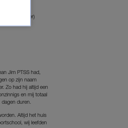
drog niet (meer)
 man Jim PTSS had,
ingen op zijn naam
r. Zo had hij altijd een
nzinnigs en mij totaal
on dagen duren.
orden. Altijd het huis
rtschool, wij leefden