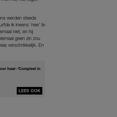
lens werden steeds
fde ik ineens ‘nee’ te
emaal niet, en hij
helemaal geen zin zou
as verschrikkelijk. En
voor haar: 'Compleet in
LEES OOK