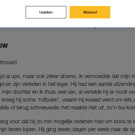
 einde beschoren.
Instellen
Akkoord
n Vrouw
’ spreken we vrouwen die door alle leugens het be
n anders: Loes* (53) vertelt over haar eigen affaire.
UW
etrouwd
ltijd al ups, maar ook zéker downs. Ik vermoedde dat mijn
gd en zijn verleden in het leger. Hij had een aantal uitzend
ijn dochter en ik thuis veel van, al vertelde hij er nooit ove
reeg hij soms ‘rotbuien’, waarin hij kwaad werd om iets o
ilde of terug schreeuwde: het maakte niet uit, zo’n bui k
lang voor dat hij zo min mogelijk redenen had om boos te w
ijn tenen lopen. Hij ging zeven dagen per week naar de spo