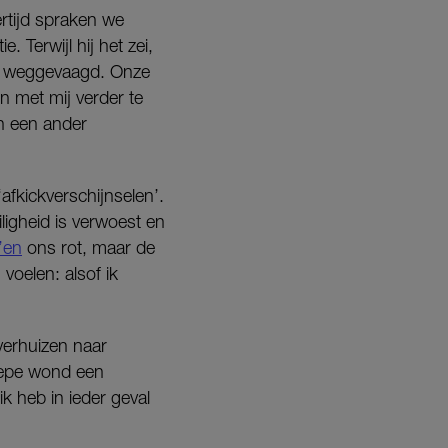
ertijd spraken we
 Terwijl hij het zei,
rd weggevaagd. Onze
n met mij verder te
n een ander
‘afkickverschijnselen’.
ligheid is verwoest en
’en
ons rot, maar de
 voelen: alsof ik
verhuizen naar
diepe wond een
ik heb in ieder geval