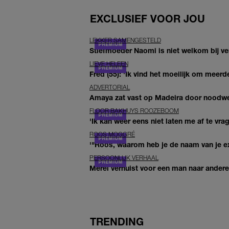
EXCLUSIEF VOOR JOU
LEKKER SAMENGESTELD
Stiefmoeder Naomi is niet welkom bij ver
LIEVE HELEEN
Fred (55): 'Ik vind het moeilijk om meerde
ADVERTORIAL
Amaya zat vast op Madeira door noodwee
FLOOR BAKHUYS ROOZEBOOM
'Ik kan weer eens niet laten me af te vr
ROOS MOGGRÉ
'"Roos, waarom heb je de naam van je ex 
PERSOONLIJK VERHAAL
Merel verhuist voor een man naar andere 
TRENDING