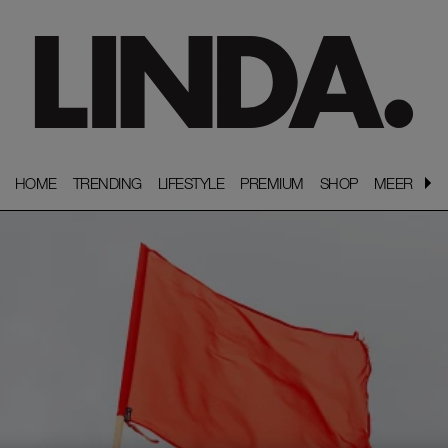
HOME
HOME
TRENDING
TRENDING
LIFESTYLE
LIFESTYLE
PREMIUM
PREMIUM
SHOP
SHOP
MEER
MEER