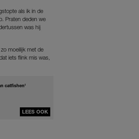
stopte als ik in de
op. Praten deden we
dertussen was hij
zo moeilijk met de
at iets flink mis was,
an catfishen'
LEES OOK