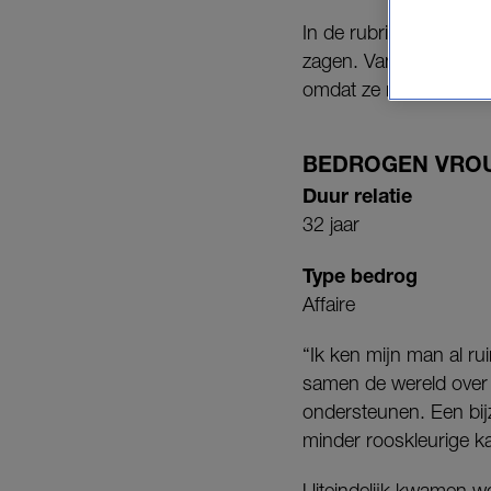
In de rubriek ‘
Bedroge
zagen. Vandaag vertel
omdat ze niet wilde g
BEDROGEN VRO
Duur relatie
32 jaar
Type bedrog
Affaire
“Ik ken mijn man al ru
samen de wereld over z
ondersteunen. Een bijzo
minder rooskleurige k
Uiteindelijk kwamen w