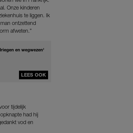
aal. Onze kinderen
ziekenhuis te liggen. Ik
 man ontzettend
norm afweten.”
edriegen en wegwezen'
LEES OOK
or tijdelijk
 opknapte had hij
fgedankt vod en