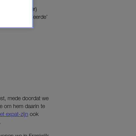
drog niet (meer)
ode vlaggen negeerde’
weest, mede doordat we
mee om hem daarin te
et expat-zijn
ook
.
onen we in Frankrijk.