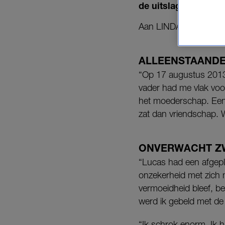
de uitslag hoort.
Aan LINDA. doet Anke 
ALLEENSTAAND
“Op 17 augustus 2013 w
vader had me vlak voo
het moederschap. Een 
zat dan vriendschap. W
ONVERWACHT Z
“Lucas had een afgepl
onzekerheid met zich 
vermoeidheid bleef, be
werd ik gebeld met de 
“Ik schrok enorm. Ik h