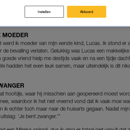
Instellen
Akkoord
haar verhaal.
E MOEDER
erd ik moeder van mijn eerste kind, Lucas. Ik stond er al
r de bevalling verlaten. Gelukkig was Lucas een makkelijke
goede vriend hielp me destijds vaak en na een tijdje dach
e hadden het even leuk samen, maar uiteindelijk is dit ni
WANGER
at hoofdje, waar hij misschien aan geopereerd moest word
mee, waardoor ik het niet vreemd vond dat ik vaak moe wa
n ik echter toch maar naar de huisarts gegaan. Nadat mijn
uitslag: ‘Je bent zwanger.'”
ad een Mirena-spiraal, dus ik ging er totaal niet vanuit da