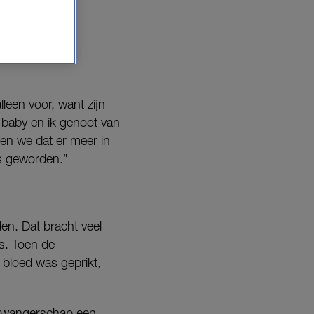
leen voor, want zijn
 baby en ik genoot van
ten we dat er meer in
ks geworden.”
en. Dat bracht veel
s. Toen de
 bloed was geprikt,
t zwangerschap een