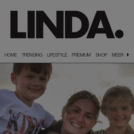
HOME
HOME
TRENDING
TRENDING
LIFESTYLE
LIFESTYLE
PREMIUM
PREMIUM
SHOP
SHOP
MEER
MEER