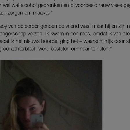
en wel wat alcohol gedronken en bijvoorbeeld rauw vlees g
 daar zorgen om maakte.”
baby van de eerder genoemde vriend was, maar hij en zijn n
angerschap verzon. Ik kwam in een roes, omdat ik van alle
dat ik het nieuws hoorde, ging het – waarschijnlijk door s
roei achterbleef, werd besloten om haar te halen.”