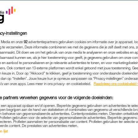
cy-instellingen
 Media en onze
92
advertentiepartners gebruiken cookies om informatie over je apparaat, lo
g te verzamelen. Deze informatie combineren we met de gegevens die je zelf deelt met ons, z
aanmaakt. Dit doen we om het gebruik van onze media te analyseren en onze websites en a
Daarnaast kunnen we, als je hier toestemming voor geeft, je gegevens gebruiken om onze con
 en aanbod te personaliseren en je relevante advertenties te tonen, en voor marketingdoele
ers. Ook content van 13 externe platformen wordt enkel getoond met jouw toestemming. Ge
gen keuze in. Door op "Akkoord" te klikken, geef je toestemming voor onderstaande doeleinden. 
k dan op “Instellen”. Jouw keuze kun je opnieuw aanpassen via “Privacy-instellingen” ondera
LINDA.MINI
|
INTERVIEW
u’s van onze apps. Lees meer in ons privacy- en cookiebeleid.
Raadpleeg ons cookiebeleid 
KTE DOOR SPIRAAL HEEN
e partners verwerken gegevens voor de volgende doeleinden:
AL DERTIG WEKEN IN VER
p een apparaat opslaan en/of openen. Beperkte gegevens gebruiken om advertenties te sele
pen begrijpen aan de hand van statistieken of combinaties van gegevens uit verschillende br
06-12-2019
|
VERENA VERHOEVEN
 behoeve van gepersonaliseerde advertenties. Contentprestaties meten. Diensten ontwikkel
Profielen gebruiken voor de selectie van gepersonaliseerde advertenties. Beperkte gegeven
lecteren. Profielen aanmaken ter personalisatie van content. Profielen gebruiken ter selectie 
de moeder van een zoon als ze met vermoeidheidskl
eerde content. De prestaties van advertenties meten.
 lijst
eeft een spiraal, dus denkt niet aan een zwangerscha