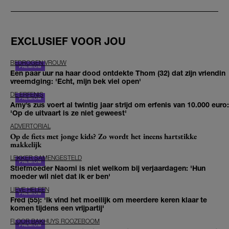
EXCLUSIEF VOOR JOU
BEDROGEN VROUW
Een paar uur na haar dood ontdekte Thom (32) dat zijn vriendin
vreemdging: 'Echt, mijn bek viel open'
DE ERFENIS
Amy’s zus voert al twintig jaar strijd om erfenis van 10.000 euro:
'Op de uitvaart is ze niet geweest'
ADVERTORIAL
Op de fiets met jonge kids? Zo wordt het ineens hartstikke
makkelijk
LEKKER SAMENGESTELD
Stiefmoeder Naomi is niet welkom bij verjaardagen: 'Hun
moeder wil niet dat ik er ben'
LIEVE HELEEN
Fred (55): 'Ik vind het moeilijk om meerdere keren klaar te
komen tijdens een vrijpartij'
FLOOR BAKHUYS ROOZEBOOM