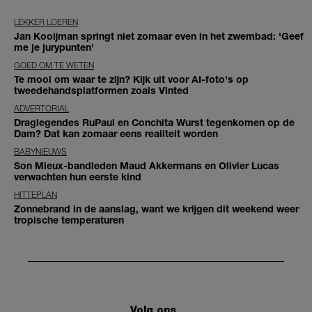
LEKKER LOEREN
Jan Kooijman springt niet zomaar even in het zwembad: 'Geef
me je jurypunten'
GOED OM TE WETEN
Te mooi om waar te zijn? Kijk uit voor AI-foto's op
tweedehandsplatformen zoals Vinted
ADVERTORIAL
Draglegendes RuPaul en Conchita Wurst tegenkomen op de
Dam? Dat kan zomaar eens realiteit worden
BABYNIEUWS
Son Mieux-bandleden Maud Akkermans en Olivier Lucas
verwachten hun eerste kind
HITTEPLAN
Zonnebrand in de aanslag, want we krijgen dit weekend weer
tropische temperaturen
Volg ons