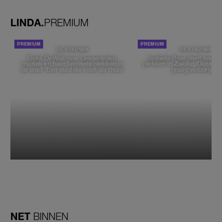
zou moeten loslaten'
LINDA.
PREMIUM
DE STAD VAN
DE STAD VAN
Elske DeWall over Leeuwarden,
Isabelle Boer deelt haar f
muziek en haar favoriete plekken in
plekken in Zwolle: 'Deze pl
de stad: 'Een stad die voelt als thuis'
graag verborgen'
NET
BINNEN