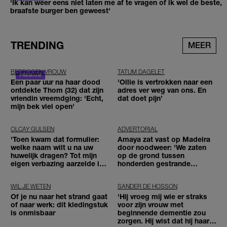
'Ik kan weer eens niet laten me af te vragen of ik wel de beste,
braafste burger ben geweest'
TRENDING
MEER
BEDROGEN VROUW
TATUM DAGELET
Een paar uur na haar dood
'Ollie is vertrokken naar een
ontdekte Thom (32) dat zijn
adres ver weg van ons. En
vriendin vreemdging: 'Echt,
dat doet pijn’
mijn bek viel open'
OLCAY GULSEN
ADVERTORIAL
'Toen kwam dat formulier:
Amaya zat vast op Madeira
welke naam wilt u na uw
door noodweer: 'We zaten
huwelijk dragen? Tot mijn
op de grond tussen
eigen verbazing aarzelde ik
honderden gestrande
geen moment'
reizigers'
WIL JE WETEN
SANDER DE HOSSON
Of je nu naar het strand gaat
'Hij vroeg mij wie er straks
of naar werk: dit kledingstuk
voor zijn vrouw met
is onmisbaar
beginnende dementie zou
zorgen. Hij wist dat hij haar