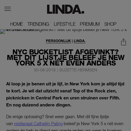
HOME
HOME
TRENDING
TRENDING
LIFESTYLE
LIFESTYLE
PREMIUM
PREMIUM
SHOP
SHOP
PERSOONLIJK
|
LINDA.
NYC BUCKETLIST AFGEVINKT?
MET DIT LIJSTJE BELEEF JE NEW
YORK 5 X NÉT EVEN ANDERS
30-08-2018
|
SUZETTE HERMSEN
Al loop je je benen uit je lijf, in New York kom je altijd tijd
te kort. Je wil dat uitzicht vanaf Top of the Rock zien,
picknicken in Central Park en uren struinen over Fifth.
En nog duizend andere dingen.
De enige oplossing? Snel weer gaan. Met dit fijne lijstje
van
reisfanaat Cathelijn Paling
beleef je New York 5 x nét even
anders én heb je direct een goede reden om weer te boeken.