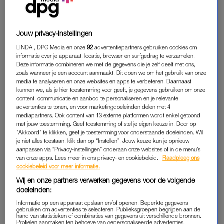
Jouw privacy-instellingen
LINDA., DPG Media en onze
92
advertentiepartners gebruiken cookies om
informatie over je apparaat, locatie, browser en surfgedrag te verzamelen.
Deze informatie combineren we met de gegevens die je zelf deelt met ons,
zoals wanneer je een account aanmaakt. Dit doen we om het gebruik van onze
media te analyseren en onze websites en apps te verbeteren. Daarnaast
kunnen we, als je hier toestemming voor geeft, je gegevens gebruiken om onze
content, communicatie en aanbod te personaliseren en je relevante
advertenties te tonen, en voor marketingdoeleinden delen met 4
mediapartners. Ook content van 13 externe platformen wordt enkel getoond
met jouw toestemming. Geef toestemming of stel je eigen keuze in. Door op
"Akkoord" te klikken, geef je toestemming voor onderstaande doeleinden. Wil
je niet alles toestaan, klik dan op “Instellen”. Jouw keuze kun je opnieuw
aanpassen via “Privacy-instellingen” onderaan onze websites of in de menu’s
van onze apps. Lees meer in ons privacy- en cookiebeleid.
Raadpleeg ons
cookiebeleid voor meer informatie.
Wij en onze partners verwerken gegevens voor de volgende
doeleinden:
Informatie op een apparaat opslaan en/of openen. Beperkte gegevens
gebruiken om advertenties te selecteren. Publieksgroepen begrijpen aan de
hand van statistieken of combinaties van gegevens uit verschillende bronnen.
Profielen aanmaken ten behoeve van gepersonaliseerde advertenties.