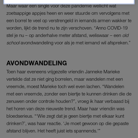
Maar waar een single voor deze pandemie wellicht wat
zoetsappige appjes heen en weer stuurde om vervolgens met
een borrel te veel op verstrengeld in iemands armen wakker te
worden, lijkt de trend nu te zijn verschoven. “Anno COVID-19
stel je nu – op anderhalve meter afstand, weliswaar – een
old
school
avondwandeling voor als je met iemand wil afspreken.”
AVONDWANDELING
Toen haar eveneens vrijgezelle vriendin Janneke Marieke
vertelde dat ze niet ging borrelen, maar wandelen met een
vreemde, moest Marieke toch wel even lachen. “Wandelen
met een vreemde, zonder een biertje te kunnen drinken die de
zenuwen onder controle houden?”, vroeg ik haar verbaasd bij
het horen van deze nieuwste trend. Maar haar vriendin was
bloedserieus. “‘Wie zegt dat je geen biertje met elkaar kunt
drinken?’, was haar reactie. ‘Je moet gewoon op die gepaste
afstand blijven. Het heeft juist iets spannends.'”