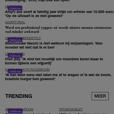
DE ERFENIS
Amy’s zus voert al twintig jaar strijd om erfenis van 10.000 euro:
'Op de uitvaart is ze niet geweest'
ADVERTORIAL
Word een professional yapper: zó wordt nieuwe mensen ontmoeten
veel minder awkward
LEKKER SAMENGESTELD
Stiefmoeder Naomi is niet welkom bij verjaardagen: 'Hun
moeder wil niet dat ik er ben'
LIEVE HELEEN
Fred (55): 'Ik vind het moeilijk om meerdere keren klaar te
komen tijdens een vrijpartij'
FLOOR BAKHUYS ROOZEBOOM
'Ik kan weer eens niet laten me af te vragen of ik wel de beste,
braafste burger ben geweest'
TRENDING
MEER
BEDROGEN VROUW
TATUM DAGELET