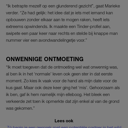
“Ik betrapte mezelf op een glunderend gezicht”, gaat Marieke
verder. “Ze had gelijk: het idee dat je iets met iemand kan
opbouwen zonder elkaar aan te mogen raken, heeft iets
extreems opwindends. Ik maakte een Tinder-profiel aan,
swipete een paar keer naar rechts en stelde bij knappe man
nummer vier een avondwandelingetje voor.”
ONWENNIGE ONTMOETING
“Ik moet toegeven dat de ontmoeting wel wat onwennig was,
al ben ik in het ‘normale’ leven ook geen ster in dat eerste
moment. Zo kies ik vaak voor de hand als mijn date voor de
kus gaat. Maar ook deze keer ging het ‘mis’. Gehoorzaam als
ik ben, gaf ik hem namelijk mijn elleboog. Het bleek een
verkeerde zet toen ik opmerkte dat zijn enkel al van de grond
was gekomen.”
Lees ook
Zó begin je een gesprek met een potentiële partner in het wild