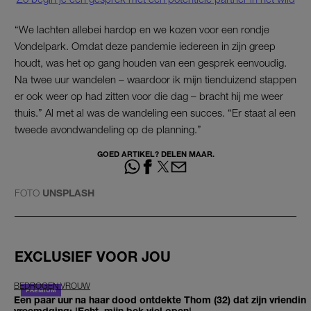
“We lachten allebei hardop en we kozen voor een rondje
Vondelpark. Omdat deze pandemie iedereen in zijn greep
houdt, was het op gang houden van een gesprek eenvoudig.
Na twee uur wandelen – waardoor ik mijn tienduizend stappen
er ook weer op had zitten voor die dag – bracht hij me weer
thuis.” Al met al was de wandeling een succes. “Er staat al een
tweede avondwandeling op de planning.”
GOED ARTIKEL? DELEN MAAR.
FOTO
UNSPLASH
EXCLUSIEF VOOR JOU
BEDROGEN VROUW
Een paar uur na haar dood ontdekte Thom (32) dat zijn vriendin
vreemdging: 'Echt, mijn bek viel open'