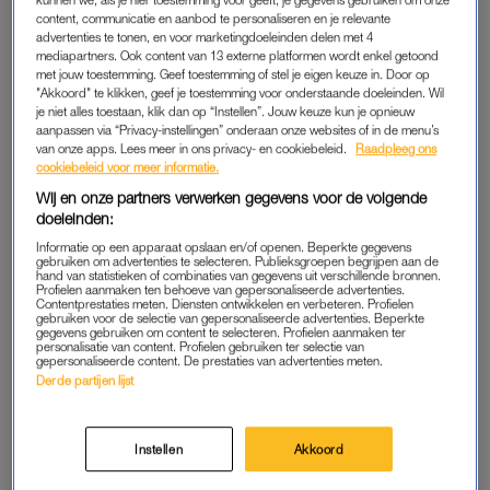
content, communicatie en aanbod te personaliseren en je relevante
arm om zich heen of kus op het voorhoofd om de algehele
advertenties te tonen, en voor marketingdoeleinden delen met 4
malaise te verzachten.
mediapartners. Ook content van 13 externe platformen wordt enkel getoond
met jouw toestemming. Geef toestemming of stel je eigen keuze in. Door op
"Akkoord" te klikken, geef je toestemming voor onderstaande doeleinden. Wil
Naast dat het ongezellig is, kan het gevoel van te lang alleen
je niet alles toestaan, klik dan op “Instellen”. Jouw keuze kun je opnieuw
zijn ook voor gezondheidsproblemen zorgen. Zo legt Gerine
aanpassen via “Privacy-instellingen” onderaan onze websites of in de menu’s
Lodder, onderzoeker naar eenzaamheid aan de Tilburg
van onze apps. Lees meer in ons privacy- en cookiebeleid.
Raadpleeg ons
cookiebeleid voor meer informatie.
Universiteit, aan
NRC
uit dat eenzaamheid kan leiden tot
Wij en onze partners verwerken gegevens voor de volgende
depressies, sociale angst en zelfs een verhoogde kans op
doeleinden:
hart- en vaatziekten.
Informatie op een apparaat opslaan en/of openen. Beperkte gegevens
gebruiken om advertenties te selecteren. Publieksgroepen begrijpen aan de
hand van statistieken of combinaties van gegevens uit verschillende bronnen.
Profielen aanmaken ten behoeve van gepersonaliseerde advertenties.
‘CORONAPROOF’ DATEN
Contentprestaties meten. Diensten ontwikkelen en verbeteren. Profielen
gebruiken voor de selectie van gepersonaliseerde advertenties. Beperkte
Om fysiek, maar vooral mentaal gezond te blijven, is het
gegevens gebruiken om content te selecteren. Profielen aanmaken ter
personalisatie van content. Profielen gebruiken ter selectie van
daarom belangrijk om in contact te blijven met de mensen om
gepersonaliseerde content. De prestaties van advertenties meten.
je heen, zo ondervindt ook de dertigjarige Marieke. “Onder
Derde partijen lijst
mijn vrijgezelle vriendinnen lijkt totale paniek uitgebroken. Het
lijkt wel alsof het einde der tijden nabij is en we massaal
Instellen
Akkoord
opzoek moeten gaan naar een ‘quarantaine & chill’- maatje.”