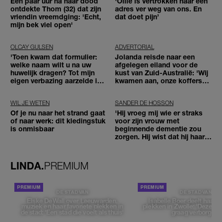
Een paar uur na haar dood
'Ollie is vertrokken naar een
ontdekte Thom (32) dat zijn
adres ver weg van ons. En
vriendin vreemdging: 'Echt,
dat doet pijn’
mijn bek viel open'
OLCAY GULSEN
ADVERTORIAL
'Toen kwam dat formulier:
Jolanda reisde naar een
welke naam wilt u na uw
afgelegen eiland voor de
huwelijk dragen? Tot mijn
kust van Zuid-Australië: 'Wij
eigen verbazing aarzelde ik
kwamen aan, onze koffers
geen moment'
niet'
WIL JE WETEN
SANDER DE HOSSON
Of je nu naar het strand gaat
'Hij vroeg mij wie er straks
of naar werk: dit kledingstuk
voor zijn vrouw met
is onmisbaar
beginnende dementie zou
zorgen. Hij wist dat hij haar
zou moeten loslaten'
LINDA.
PREMIUM
DE STAD VAN
DE STAD VAN
Elske DeWall over Leeuwarden,
Isabelle Boer deelt haar f
muziek en haar favoriete plekken in
plekken in Zwolle: 'Deze pl
de stad: 'Een stad die voelt als thuis'
graag verborgen'