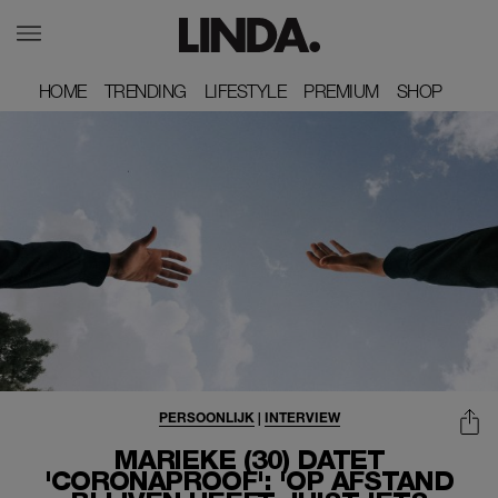
HOME
HOME
TRENDING
TRENDING
LIFESTYLE
LIFESTYLE
PREMIUM
PREMIUM
SHOP
SHOP
PERSOONLIJK
|
INTERVIEW
MARIEKE (30) DATET
'CORONAPROOF': 'OP AFSTAND