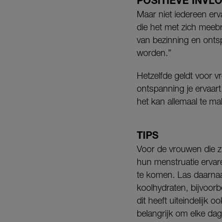
POSITIEVE INVL
Maar niet iedereen erva
die het met zich meeb
van bezinning en ontsp
worden.”
Hetzelfde geldt voor vr
ontspanning je ervaart
het kan allemaal te m
TIPS
Voor de vrouwen die zi
hun menstruatie ervar
te komen. Las daarnaa
koolhydraten, bijvoorb
dit heeft uiteindelijk
belangrijk om elke dag