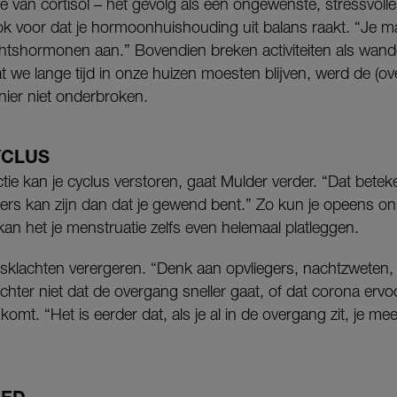
 van cortisol – het gevolg als een ongewenste, stressvolle s
ok voor dat je hormoonhuishouding uit balans raakt. “Je m
tshormonen aan.” Bovendien breken activiteiten als wandele
 we lange tijd in onze huizen moesten blijven, werd de (ov
nier niet onderbroken.
YCLUS
tie kan je cyclus verstoren, gaat Mulder verder. “Dat beteke
ers kan zijn dan dat je gewend bent.” Zo kun je opeens on
an het je menstruatie zelfs even helemaal platleggen.
lachten verergeren. “Denk aan opvliegers, nachtzweten, w
chter niet dat de overgang sneller gaat, of dat corona ervo
omt. “Het is eerder dat, als je al in de overgang zit, je mee