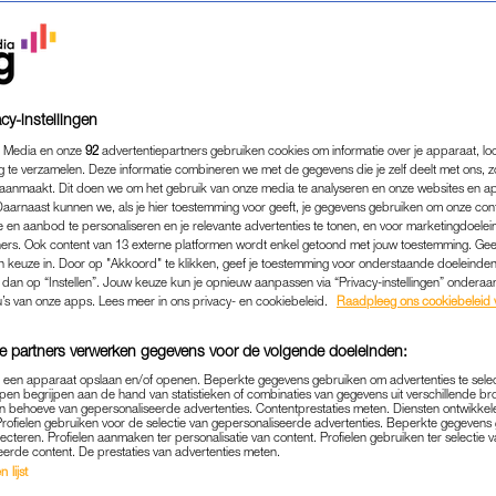
cy-instellingen
 Media en onze
92
advertentiepartners gebruiken cookies om informatie over je apparaat, lo
g te verzamelen. Deze informatie combineren we met de gegevens die je zelf deelt met ons, z
aanmaakt. Dit doen we om het gebruik van onze media te analyseren en onze websites en a
Daarnaast kunnen we, als je hier toestemming voor geeft, je gegevens gebruiken om onze con
 en aanbod te personaliseren en je relevante advertenties te tonen, en voor marketingdoele
ers. Ook content van 13 externe platformen wordt enkel getoond met jouw toestemming. Ge
gen keuze in. Door op "Akkoord" te klikken, geef je toestemming voor onderstaande doeleinden. 
k dan op “Instellen”. Jouw keuze kun je opnieuw aanpassen via “Privacy-instellingen” ondera
PERSOONLIJK
|
ACHTERGROND
u’s van onze apps. Lees meer in ons privacy- en cookiebeleid.
Raadpleeg ons cookiebeleid 
NREGELMATIG ONGESTEL
e partners verwerken gegevens voor de volgende doeleinden:
ONATIJD INVLOED HEBBE
p een apparaat opslaan en/of openen. Beperkte gegevens gebruiken om advertenties te sele
MENSTRUATIE
pen begrijpen aan de hand van statistieken of combinaties van gegevens uit verschillende br
 behoeve van gepersonaliseerde advertenties. Contentprestaties meten. Diensten ontwikkel
Profielen gebruiken voor de selectie van gepersonaliseerde advertenties. Beperkte gegeven
12-08-2020
|
MARLOES VAN WIJNEN
lecteren. Profielen aanmaken ter personalisatie van content. Profielen gebruiken ter selectie 
eerde content. De prestaties van advertenties meten.
 lijst
aanden
zaten we in quarantaine, vreesden we voor o