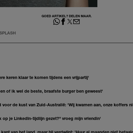
GOED ARTIKEL? DELEN MAAR.
SPLASH
re keren klaar te komen tijdens een vrijpartij'
agen of ik wel de beste, braafste burger ben geweest'
 voor de kust van Zuid-Australië: 'Wij kwamen aan, onze koffers ni
op je LinkedIn-tijdlijn gezet?" vroeg mijn vriendin'
kant van het land, maar hij verdwijnt: 'Huur al maanden niet betaal