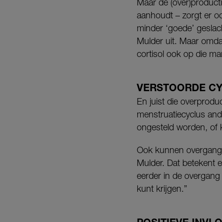
Maar de (over)productie
aanhoudt – zorgt er o
minder ‘goede’ geslach
Mulder uit. Maar omdat
cortisol ook op die ma
VERSTOORDE C
En juist die overproduc
menstruatiecyclus and
ongesteld worden, of k
Ook kunnen overgangsk
Mulder. Dat betekent e
eerder in de overgang k
kunt krijgen.”