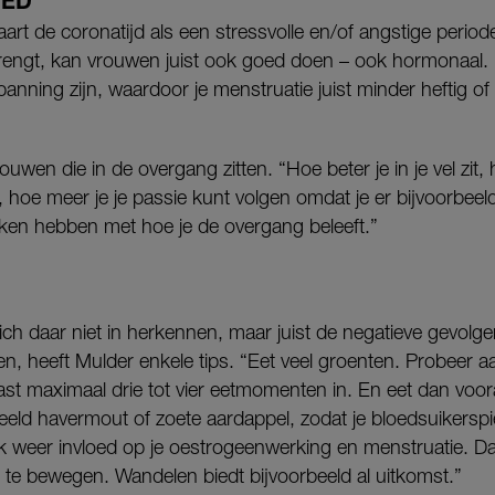
OED
art de coronatijd als een stressvolle en/of angstige periode.
rengt, kan vrouwen juist ook goed doen – ook hormonaal. 
anning zijn, waardoor je menstruatie juist minder heftig of
ouwen die in de overgang zitten. “Hoe beter je in je vel zit
, hoe meer je je passie kunt volgen omdat je er bijvoorbeeld
aken hebben met hoe je de overgang beleeft.”
ch daar niet in herkennen, maar juist de negatieve gevolge
en, heeft Mulder enkele tips. “Eet veel groenten. Probeer
st maximaal drie tot vier eetmomenten in. En eet dan voo
eeld havermout of zoete aardappel, zodat je bloedsuikerspieg
 ook weer invloed op je oestrogeenwerking en menstruatie. Da
 te bewegen. Wandelen biedt bijvoorbeeld al uitkomst.”