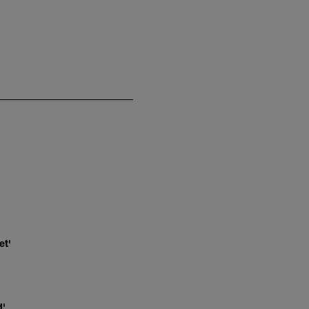
et'
d'