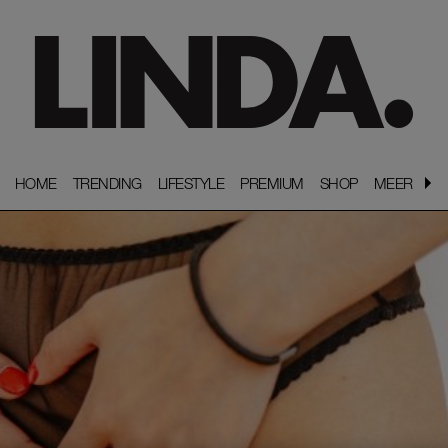
HOME
HOME
TRENDING
TRENDING
LIFESTYLE
LIFESTYLE
PREMIUM
PREMIUM
SHOP
SHOP
MEER
MEER