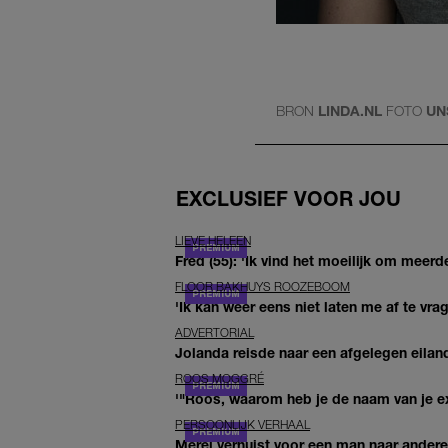
BRON
LINDA.NL
FOTO
UN
EXCLUSIEF VOOR JOU
LIEVE HELEEN
Fred (55): 'Ik vind het moeilijk om meerde
FLOOR BAKHUYS ROOZEBOOM
'Ik kan weer eens niet laten me af te vr
ADVERTORIAL
Jolanda reisde naar een afgelegen eiland
ROOS MOGGRÉ
'"Roos, waarom heb je de naam van je ex 
PERSOONLIJK VERHAAL
Merel verhuist voor een man naar andere 