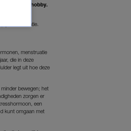
 oog verloren hobby.
p je menstruatie.
hormonen, menstruatie
aar, die in deze
lder legt uit hoe deze
t minder bewegen; het
andigheden zorgen er
-stresshormoon, een
tijd kunt omgaan met