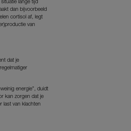
ituatie lange tijd
aakt dan bijvoorbeeld
n cortisol af, legt
er)productie van
nt dat je
regelmatiger
einig energie”, duidt
or kan zorgen dat je
r last van klachten