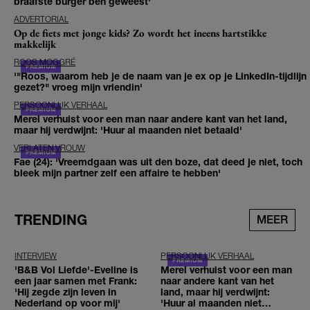
braafste burger ben geweest'
ADVERTORIAL
Op de fiets met jonge kids? Zo wordt het ineens hartstikke
makkelijk
ROOS MOGGRÉ
'"Roos, waarom heb je de naam van je ex op je LinkedIn-tijdlijn
gezet?" vroeg mijn vriendin'
PERSOONLIJK VERHAAL
Merel verhuist voor een man naar andere kant van het land,
maar hij verdwijnt: 'Huur al maanden niet betaald'
VERLATEN VROUW
Fae (24): 'Vreemdgaan was uit den boze, dat deed je niet, toch
bleek mijn partner zelf een affaire te hebben'
TRENDING
MEER
INTERVIEW
PERSOONLIJK VERHAAL
'B&B Vol Liefde'-Eveline is
Merel verhuist voor een man
een jaar samen met Frank:
naar andere kant van het
'Hij zegde zijn leven in
land, maar hij verdwijnt:
Nederland op voor mij'
'Huur al maanden niet