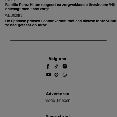
Familie Perez Hilton reageert na zorgwekkende livestream: 'Hij
ontvangt medische zorg'
WIL JE ZIEN
De Spaanse prinses Leonor verrast met een nieuwe look: 'Alsof
ze had gefeest op Ibiza'
Volg ons
Adverteren
mogelijkheden
Nieuwsbrief