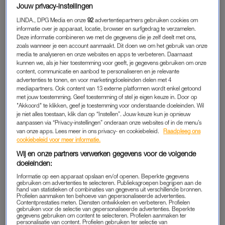
Jouw privacy-instellingen
2. It’s a boy
LINDA., DPG Media en onze
92
advertentiepartners gebruiken cookies om
Elize Kruuk, bekend van
Oh Oh Cherso,
is gisteren moeder
informatie over je apparaat, locatie, browser en surfgedrag te verzamelen.
geworden.
Deze informatie combineren we met de gegevens die je zelf deelt met ons,
zoals wanneer je een account aanmaakt. Dit doen we om het gebruik van onze
media te analyseren en onze websites en apps te verbeteren. Daarnaast
3. Proost
kunnen we, als je hier toestemming voor geeft, je gegevens gebruiken om onze
Nicolette van Dam en Bas Smit brengen romantische dagen
content, communicatie en aanbod te personaliseren en je relevante
advertenties te tonen, en voor marketingdoeleinden delen met 4
door in Antwerpen.
mediapartners. Ook content van 13 externe platformen wordt enkel getoond
met jouw toestemming. Geef toestemming of stel je eigen keuze in. Door op
https://www.instagram.com/p/BelWBLUh-7N/
"Akkoord" te klikken, geef je toestemming voor onderstaande doeleinden. Wil
je niet alles toestaan, klik dan op “Instellen”. Jouw keuze kun je opnieuw
aanpassen via “Privacy-instellingen” onderaan onze websites of in de menu’s
Topchef Sergio Herman en Nicolette van Dam blunderen erop
van onze apps. Lees meer in ons privacy- en cookiebeleid.
Raadpleeg ons
los
cookiebeleid voor meer informatie.
Wij en onze partners verwerken gegevens voor de volgende
doeleinden:
- Video player -
Informatie op een apparaat opslaan en/of openen. Beperkte gegevens
gebruiken om advertenties te selecteren. Publieksgroepen begrijpen aan de
hand van statistieken of combinaties van gegevens uit verschillende bronnen.
Profielen aanmaken ten behoeve van gepersonaliseerde advertenties.
Contentprestaties meten. Diensten ontwikkelen en verbeteren. Profielen
gebruiken voor de selectie van gepersonaliseerde advertenties. Beperkte
gegevens gebruiken om content te selecteren. Profielen aanmaken ter
personalisatie van content. Profielen gebruiken ter selectie van