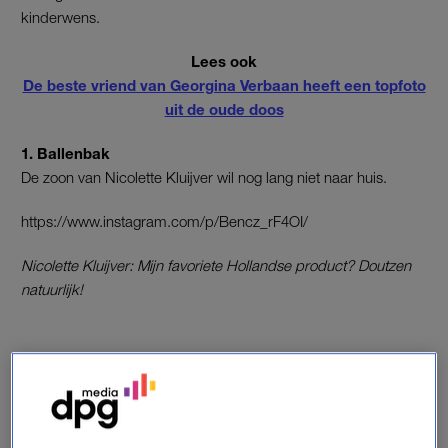
kinderwens.
Lees ook
De beste vriend van Georgina Verbaan heeft een topfoto
uit de oude doos
1. Ballenbak
De zoon van Nicolette Kluijver wil nog lang niet naar huis.
https://www.instagram.com/p/Bencz_rF4OI/
Nicolette Kluijver: Mijn favoriete Hollandse product? Doutzen
natuurlijk!
- Video player -