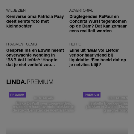
betaald'
WIL JE ZIEN
ADVERTORIAL
Kersverse oma Patricia Paay
Draglegendes RuPaul en
deelt eerste foto met
Conchita Wurst tegenkomen
kleindochter
op de Dam? Dat kan zomaar
eens realiteit worden
FRAGMENT GEMIST
HEFTIG
Gesprek Iris en Edwin neemt
Eline uit 'B&B Vol Liefde'
onverwachte wending in
verloor haar vriend bij
'B&B Vol Liefde': 'Hoopte
liquidatie: 'Een beeld dat op
dat je niet verliefd zou
je netvlies blijft'
worden'
LINDA.
PREMIUM
DE STAD VAN
DE STAD VAN
Elske DeWall over Leeuwarden,
Isabelle Boer deelt haar f
muziek en haar favoriete plekken in
plekken in Zwolle: 'Deze pl
de stad: 'Een stad die voelt als thuis'
graag verborgen'