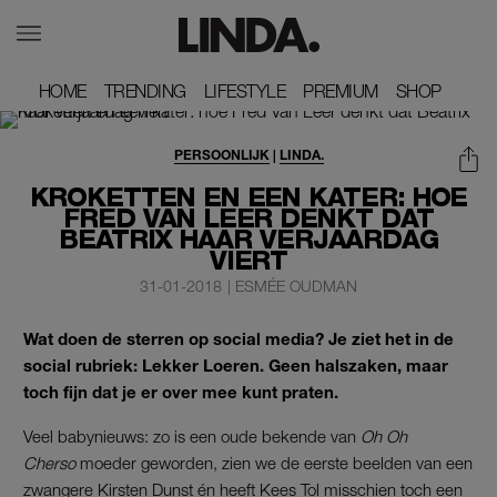
HOME
HOME
TRENDING
TRENDING
LIFESTYLE
LIFESTYLE
PREMIUM
PREMIUM
SHOP
SHOP
PERSOONLIJK
|
LINDA.
KROKETTEN EN EEN KATER: HOE
FRED VAN LEER DENKT DAT
BEATRIX HAAR VERJAARDAG
VIERT
31-01-2018
|
ESMÉE OUDMAN
Wat doen de sterren op social media? Je ziet het in de
social rubriek: Lekker Loeren. Geen halszaken, maar
toch fijn dat je er over mee kunt praten.
Veel babynieuws: zo is een oude bekende van
Oh Oh
Cherso
moeder geworden, zien we de eerste beelden van een
zwangere Kirsten Dunst én heeft Kees Tol misschien toch een