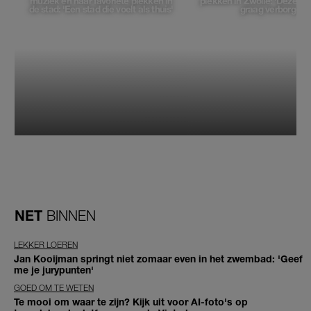
muziek en haar favoriete plekken in
plekken in Zwolle: 'Deze pl
de stad: 'Een stad die voelt als thuis'
graag verborgen'
NET
BINNEN
LEKKER LOEREN
Jan Kooijman springt niet zomaar even in het zwembad: 'Geef
me je jurypunten'
GOED OM TE WETEN
Te mooi om waar te zijn? Kijk uit voor AI-foto's op