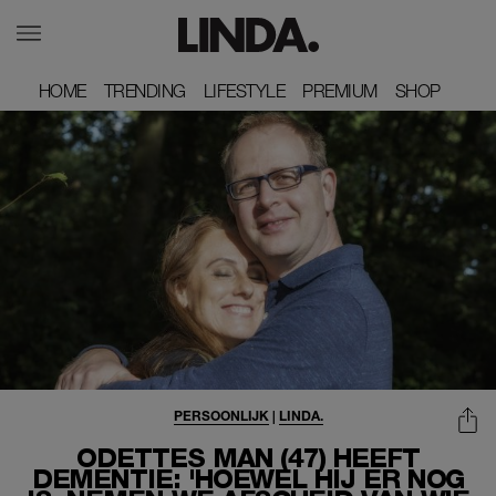
HOME
HOME
TRENDING
TRENDING
LIFESTYLE
LIFESTYLE
PREMIUM
PREMIUM
SHOP
SHOP
PERSOONLIJK
|
LINDA.
ODETTES MAN (47) HEEFT
DEMENTIE: 'HOEWEL HIJ ER NOG