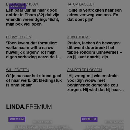
BEDROGEN VROUW
TATUM DAGELET
Een paar uur na haar dood
'Ollie is vertrokken naar een
ontdekte Thom (32) dat zijn
adres ver weg van ons. En
vriendin vreemdging: 'Echt,
dat doet pijn’
mijn bek viel open'
OLCAY GULSEN
ADVERTORIAL
'Toen kwam dat formulier:
Praten, lachen én bewegen:
welke naam wilt u na uw
dit event doorbreekt het
huwelijk dragen? Tot mijn
taboe rondom urineverlies –
eigen verbazing aarzelde ik
en jij kunt daarbij zijn
geen moment'
WIL JE WETEN
SANDER DE HOSSON
Of je nu naar het strand gaat
'Hij vroeg mij wie er straks
of naar werk: dit kledingstuk
voor zijn vrouw met
is onmisbaar
beginnende dementie zou
zorgen. Hij wist dat hij haar
zou moeten loslaten'
LINDA.
PREMIUM
DE STAD VAN
DE STAD VAN
Elske DeWall over Leeuwarden,
Isabelle Boer deelt haar f