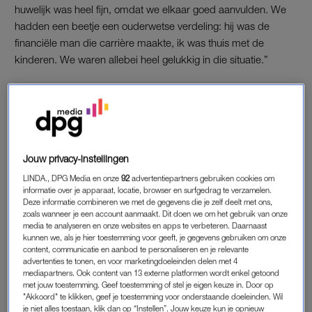
huwelijk was heel fijn, omdat we elkaar goed aanvulden. We
hadden een beetje een ouderwetse verdeling: hij was de
financiële man die carrière maakte, ik was thuis met de
kinderen. We waren allebei heel gelukkig in die situatie.”
2. WAT ER GEBEURDE
DE EERSTE TEKENEN
Jouw privacy-instellingen
“In 2015 kwamen de eerste tekenen. Ik kon soms vreselijk
LINDA., DPG Media en onze
92
advertentiepartners gebruiken cookies om
hard met Harrie lachen, maar zijn humor begon te verdwijnen.
informatie over je apparaat, locatie, browser en surfgedrag te verzamelen.
Deze informatie combineren we met de gegevens die je zelf deelt met ons,
Ook zijn spontaniteit nam af. Uitjes, knuffelen, even gek doen:
zoals wanneer je een account aanmaakt. Dit doen we om het gebruik van onze
het werd allemaal minder. Dit terwijl hij zelf aangaf dat het wel
media te analyseren en onze websites en apps te verbeteren. Daarnaast
goed met hem ging.”
kunnen we, als je hier toestemming voor geeft, je gegevens gebruiken om onze
content, communicatie en aanbod te personaliseren en je relevante
advertenties te tonen, en voor marketingdoeleinden delen met 4
mediapartners. Ook content van 13 externe platformen wordt enkel getoond
BAAN OPGEZEGD
met jouw toestemming. Geef toestemming of stel je eigen keuze in. Door op
"Akkoord" te klikken, geef je toestemming voor onderstaande doeleinden. Wil
“In 2016 veranderde hij steeds meer. Dat jaar zei Harrie ook
je niet alles toestaan, klik dan op “Instellen”. Jouw keuze kun je opnieuw