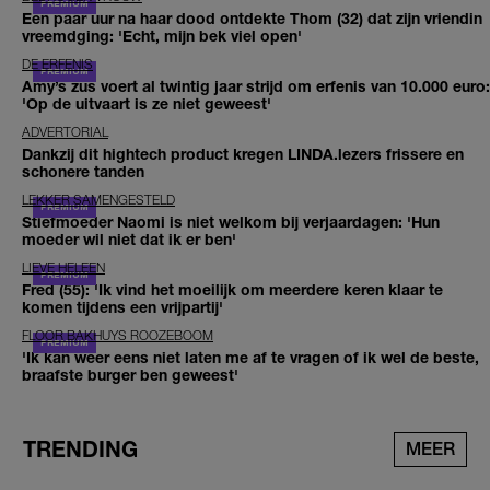
Een paar uur na haar dood ontdekte Thom (32) dat zijn vriendin
vreemdging: 'Echt, mijn bek viel open'
DE ERFENIS
Amy’s zus voert al twintig jaar strijd om erfenis van 10.000 euro:
'Op de uitvaart is ze niet geweest'
ADVERTORIAL
Dankzij dit hightech product kregen LINDA.lezers frissere en
schonere tanden
LEKKER SAMENGESTELD
Stiefmoeder Naomi is niet welkom bij verjaardagen: 'Hun
moeder wil niet dat ik er ben'
LIEVE HELEEN
Fred (55): 'Ik vind het moeilijk om meerdere keren klaar te
komen tijdens een vrijpartij'
FLOOR BAKHUYS ROOZEBOOM
'Ik kan weer eens niet laten me af te vragen of ik wel de beste,
braafste burger ben geweest'
TRENDING
MEER