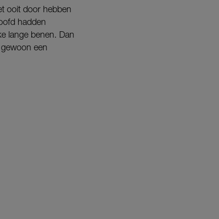
het ooit door hebben
 hoofd hadden
nke lange benen. Dan
had gewoon een