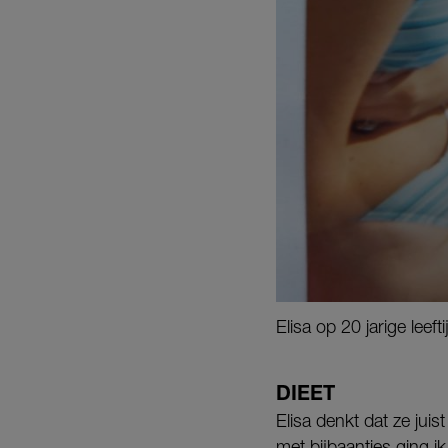
Elisa op 20 jarige lee
DIEET
Elisa denkt dat ze jui
met bijbaantjes ging i