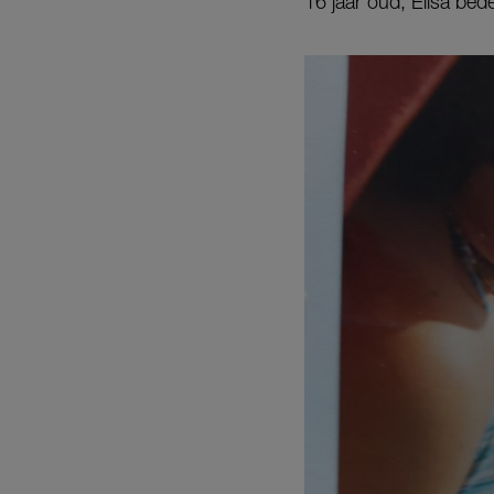
16 jaar oud, Elisa bede