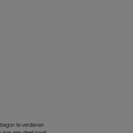
d begon te verdienen
k kon een dieet nooit