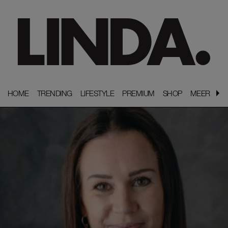
HOME
HOME
TRENDING
TRENDING
LIFESTYLE
LIFESTYLE
PREMIUM
PREMIUM
SHOP
SHOP
MEER
MEER