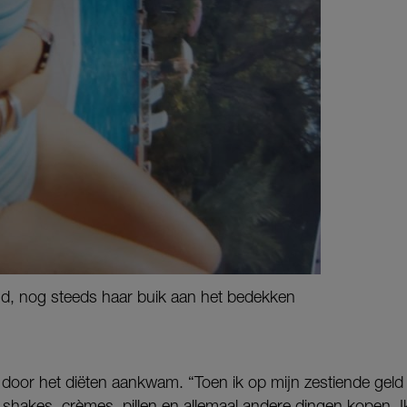
ftijd, nog steeds haar buik aan het bedekken
st door het diëten aankwam. “Toen ik op mijn zestiende gel
k shakes, crèmes, pillen en allemaal andere dingen kopen. I