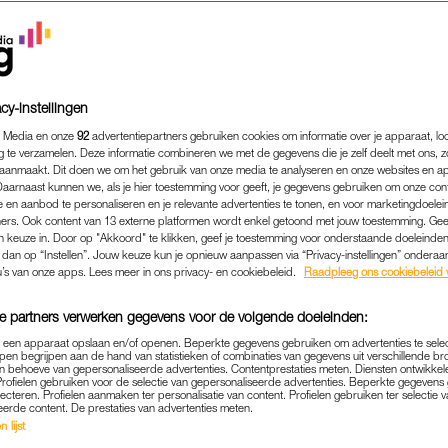
cy-instellingen
 Media en onze
92
advertentiepartners gebruiken cookies om informatie over je apparaat, lo
g te verzamelen. Deze informatie combineren we met de gegevens die je zelf deelt met ons, z
aanmaakt. Dit doen we om het gebruik van onze media te analyseren en onze websites en a
Daarnaast kunnen we, als je hier toestemming voor geeft, je gegevens gebruiken om onze con
 en aanbod te personaliseren en je relevante advertenties te tonen, en voor marketingdoele
ers. Ook content van 13 externe platformen wordt enkel getoond met jouw toestemming. Ge
gen keuze in. Door op "Akkoord" te klikken, geef je toestemming voor onderstaande doeleinden. 
PERSOONLIJK
|
LINDA.
k dan op “Instellen”. Jouw keuze kun je opnieuw aanpassen via “Privacy-instellingen” ondera
u’s van onze apps. Lees meer in ons privacy- en cookiebeleid.
Raadpleeg ons cookiebeleid 
EL AF TOEN ZE STOPTE M
e partners verwerken gegevens voor de volgende doeleinden:
20-10-2020
|
SOPHIE JANSEN
p een apparaat opslaan en/of openen. Beperkte gegevens gebruiken om advertenties te sele
pen begrijpen aan de hand van statistieken of combinaties van gegevens uit verschillende br
voelde zich van jongs af aan te dik. Ze probeerde elk
 behoeve van gepersonaliseerde advertenties. Contentprestaties meten. Diensten ontwikkel
Profielen gebruiken voor de selectie van gepersonaliseerde advertenties. Beperkte gegeven
f door daarmee te stoppen.
lecteren. Profielen aanmaken ter personalisatie van content. Profielen gebruiken ter selectie 
eerde content. De prestaties van advertenties meten.
 lijst
even bezig met haar gewicht. “Ik vijf toen ik me voor het eers