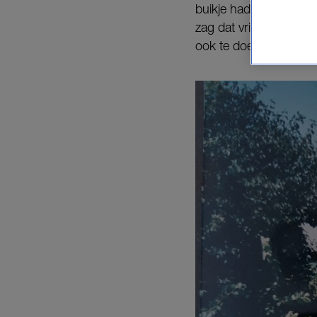
buikje had, nadat iem
zag dat vriendinnen 
ook te doen. Ik dacht: 