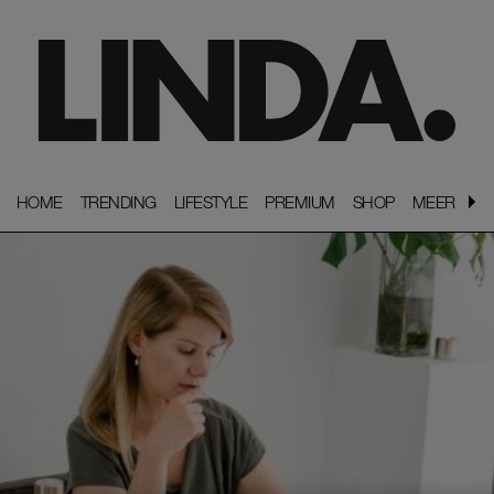
HOME
HOME
TRENDING
TRENDING
LIFESTYLE
LIFESTYLE
PREMIUM
PREMIUM
SHOP
SHOP
MEER
MEER