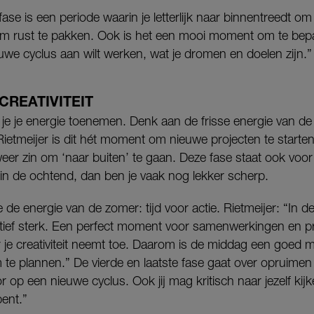
fase is een periode waarin je letterlijk naar binnentreedt om
 om rust te pakken. Ook is het een mooi moment om te bepa
ieuwe cyclus aan wilt werken, wat je dromen en doelen zijn.”
CREATIVITEIT
 je je energie toenemen. Denk aan de frisse energie van de 
ietmeijer is dit hét moment om nieuwe projecten te starte
 weer zin om ‘naar buiten’ te gaan. Deze fase staat ook voo
 in de ochtend, dan ben je vaak nog lekker scherp.
e de energie van de zomer: tijd voor actie. Rietmeijer: “In d
ief sterk. Een perfect moment voor samenwerkingen en pr
 je creativiteit neemt toe. Daarom is de middag een goed
m te plannen.” De vierde en laatste fase gaat over opruimen
r op een nieuwe cyclus. Ook jij mag kritisch naar jezelf kijk
ent.”