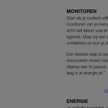
MONITOREN
Start als je cyclisch w
monitoren van je menst
écht niet lekker voel e
agenda. Maar bij een 
ontdekken en kun je 
Een tweede stap is ope
doorvoeren moed vraagt
daarop aan te passen.
laag in je energie zit.”
A
ENERGIE
Je volledig toewijden a