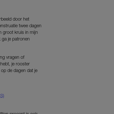
orbeeld door het
menstruatie twee dagen
n groot kruis in mijn
 ga je patronen
ing vragen of
hebt, je rooster
 op de dagen dat je
S)
jftien procent is ook