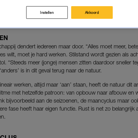
aar werken (en leven!) aan de hand van je natuurlijke r
Instellen
Akkoord
de seizoenen, je menstruatiecyclus én je dagelijkse bioritm
EN
happij dendert iedereen maar door. “Alles moet meer, beter
ces wilt, moet je hard werken. Stilstand wordt gezien als ach
tol. “Steeds meer (jonge) mensen zitten daardoor sneller t
anders’ is in dit geval terug naar de natuur.
ineair werken, altijd maar ‘aan’ staan, heeft de natuur dit a
n ritme met hetzelfde patroon: van opbouw naar afbouw en
Denk bijvoorbeeld aan de seizoenen, de maancyclus maar oo
re fase heeft haar eigen functie. Rust is net zo belangrijk al
en.
YCLUS