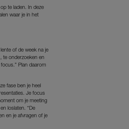
 op te laden. In deze
len waar je in het
lente of de week na je
n, te onderzoeken en
r focus.” Plan daarom
eze fase ben je heel
esentaties. Je focus
 moment om je meeting
 en loslaten. “De
en en je afvragen of je