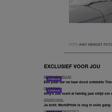
FOTO
AMY HENGST FOT
EXCLUSIEF VOOR JOU
BEDROGEN VROUW
Een paar uur na haar dood ontdekte Thom 
DE ERFENIS
Amy’s zus voert al twintig jaar strijd om 
ADVERTORIAL
Ja écht: WorldPride is nog in volle gang –
LEKKER SAMENGESTELD