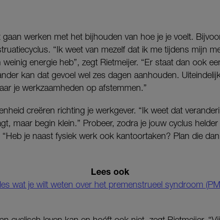
ilt gaan werken met het bijhouden van hoe je je voelt. Bijvo
ruatiecyclus. “Ik weet van mezelf dat ik me tijdens mijn 
n weinig energie heb”, zegt Rietmeijer. “Er staat dan ook ee
ander kan dat gevoel wel zes dagen aanhouden. Uiteindelijk
daar je werkzaamheden op afstemmen.”
nheid creëren richting je werkgever. “Ik weet dat verander
, maar begin klein.” Probeer, zodra je jouw cyclus helder 
 “Heb je naast fysiek werk ook kantoortaken? Plan die dan
Lees ook
lles wat je wilt weten over het premenstrueel syndroom (PM
an cyclisch leven kan en hoéft ook niet, zegt Rietmeijer. “Vi