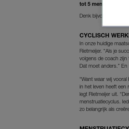
tot 5 mentaliteit, m
Denk bijvoorbeeld aan 
CYCLISCH WERK
In onze huidige maatsc
Rietmeijer. “Als je suc
volgens de coach zijn 
Dat moet anders.” En ‘
“Want waar wij vooral l
in het leven heeft ee
legt Rietmeijer uit. “
menstruatiecyclus. Iede
zo belangrijk als creër
MENSTRUATIEC