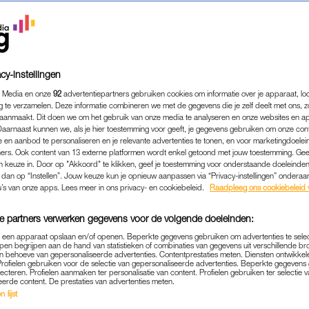
cy-instellingen
 Media en onze
92
advertentiepartners gebruiken cookies om informatie over je apparaat, lo
g te verzamelen. Deze informatie combineren we met de gegevens die je zelf deelt met ons, z
aanmaakt. Dit doen we om het gebruik van onze media te analyseren en onze websites en a
Daarnaast kunnen we, als je hier toestemming voor geeft, je gegevens gebruiken om onze con
 en aanbod te personaliseren en je relevante advertenties te tonen, en voor marketingdoele
ers. Ook content van 13 externe platformen wordt enkel getoond met jouw toestemming. Ge
gen keuze in. Door op "Akkoord" te klikken, geef je toestemming voor onderstaande doeleinden. 
k dan op “Instellen”. Jouw keuze kun je opnieuw aanpassen via “Privacy-instellingen” ondera
PERSOONLIJK
|
INTERVIEW
u’s van onze apps. Lees meer in ons privacy- en cookiebeleid.
Raadpleeg ons cookiebeleid 
T DE MAAN(D) MEEDRAAI
e partners verwerken gegevens voor de volgende doeleinden:
TIVITEITSCOACH AMY PLE
p een apparaat opslaan en/of openen. Beperkte gegevens gebruiken om advertenties te sele
CYCLISCH WERKEN
pen begrijpen aan de hand van statistieken of combinaties van gegevens uit verschillende br
 behoeve van gepersonaliseerde advertenties. Contentprestaties meten. Diensten ontwikkel
Profielen gebruiken voor de selectie van gepersonaliseerde advertenties. Beperkte gegeven
11-02-2021
|
ROWAN PEPERKAMP
lecteren. Profielen aanmaken ter personalisatie van content. Profielen gebruiken ter selectie 
eerde content. De prestaties van advertenties meten.
 lijst
oductiviteitsexpert Amy Rietmeijer gelooft in cycli