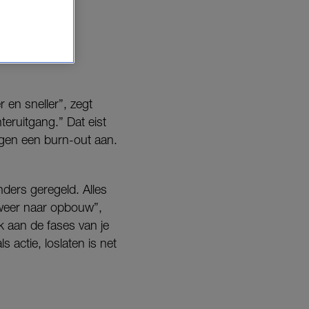
itme.
e.
 en sneller”, zegt
teruitgang.” Dat eist
egen een burn-out aan.
nders geregeld. Alles
 weer naar opbouw”,
k aan de fases van je
s actie, loslaten is net