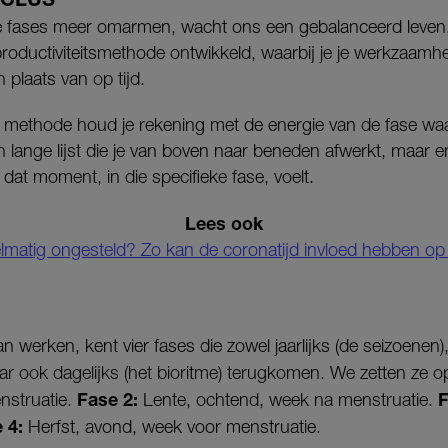
ke fases meer omarmen, wacht ons een gebalanceerd leven,
roductiviteitsmethode ontwikkeld, waarbij je je werkzaamh
n plaats van op tijd.
ethode houd je rekening met de energie van de fase waarin 
n lange lijst die je van boven naar beneden afwerkt, maar enke
 dat moment, in die specifieke fase, voelt.
Lees ook
lmatig ongesteld? Zo kan de coronatijd invloed hebben op 
 werken, kent vier fases die zowel jaarlijks (de seizoenen),
r ook dagelijks (het bioritme) terugkomen. We zetten ze op 
Fase 2:
F
nstruatie.
Lente, ochtend, week na menstruatie.
 4:
Herfst, avond, week voor menstruatie.