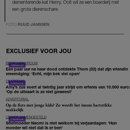
dementerende kat Henry. Ooit wil ze een boerderij met
een grote dierenschare.
FOTO
RUUD JANSSEN
EXCLUSIEF VOOR JOU
BEDROGEN VROUW
Een paar uur na haar dood ontdekte Thom (32) dat zijn vriendin
vreemdging: 'Echt, mijn bek viel open'
DE ERFENIS
Amy’s zus voert al twintig jaar strijd om erfenis van 10.000 euro:
'Op de uitvaart is ze niet geweest'
ADVERTORIAL
Op de fiets met jonge kids? Zo wordt het ineens hartstikke
makkelijk
LEKKER SAMENGESTELD
Stiefmoeder Naomi is niet welkom bij verjaardagen: 'Hun
moeder wil niet dat ik er ben'