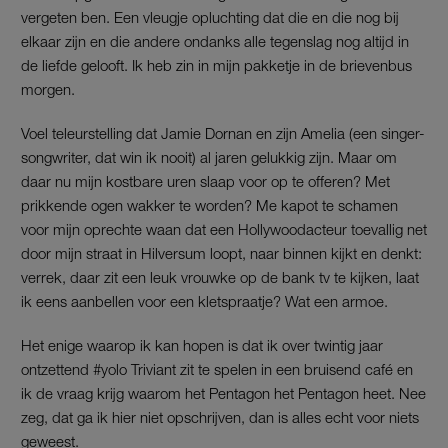
vergeten ben. Een vleugje opluchting dat die en die nog bij
elkaar zijn en die andere ondanks alle tegenslag nog altijd in
de liefde gelooft. Ik heb zin in mijn pakketje in de brievenbus
morgen.
Voel teleurstelling dat Jamie Dornan en zijn Amelia (een singer-
songwriter, dat win ik nooit) al jaren gelukkig zijn. Maar om
daar nu mijn kostbare uren slaap voor op te offeren? Met
prikkende ogen wakker te worden? Me kapot te schamen
voor mijn oprechte waan dat een Hollywoodacteur toevallig net
door mijn straat in Hilversum loopt, naar binnen kijkt en denkt:
verrek, daar zit een leuk vrouwke op de bank tv te kijken, laat
ik eens aanbellen voor een kletspraatje? Wat een armoe.
Het enige waarop ik kan hopen is dat ik over twintig jaar
ontzettend #yolo Triviant zit te spelen in een bruisend café en
ik de vraag krijg waarom het Pentagon het Pentagon heet. Nee
zeg, dat ga ik hier niet opschrijven, dan is alles echt voor niets
geweest.