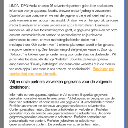
Netflix is mijn ‘ooo-wat-ik-nu-heb-gezien!’ in plaats van
LINDA., DPG Media en onze
92
advertentiepartners gebruiken cookies om
‘ooo-wat-ik-nu-heb-meegemaakt!’, mijn verfspetters op
informatie over je apparaat, locatie, browser en surfgedrag te verzamelen.
een blanco canvas, mijn adrenalinekick, emotionele
Deze informatie combineren we met de gegevens die je zelf deelt met ons,
zoals wanneer je een account aanmaakt. Dit doen we om het gebruik van onze
achtbaan en soms zelfs mijn leverancier van een
media te analyseren en onze websites en apps te verbeteren. Daarnaast
imaginaire affaire.
kunnen we, als je hier toestemming voor geeft, je gegevens gebruiken om onze
content, communicatie en aanbod te personaliseren en je relevante
(Met die ene uit
One Day
en met Jamie Dornan in
The Fall
, ook
advertenties te tonen, en voor marketingdoeleinden delen met 4
mediapartners. Ook content van 13 externe platformen wordt enkel getoond
al speelt hij daarin een seriemoordenaar met een voorliefde
met jouw toestemming. Geef toestemming of stel je eigen keuze in. Door op
voor tergend traag wurgen).
"Akkoord" te klikken, geef je toestemming voor onderstaande doeleinden. Wil
je niet alles toestaan, klik dan op “Instellen”. Jouw keuze kun je opnieuw
aanpassen via “Privacy-instellingen” onderaan onze websites of in de menu’s
Dankzij mijn weinig dynamische leven moet ik het doen met
van onze apps. Lees meer in ons privacy- en cookiebeleid.
Raadpleeg ons
deze
windows to another world,
maar heb geen melij, soms
cookiebeleid voor meer informatie.
steek ik nog iets op van zo’n documentaire en over twintig jaar
Wij en onze partners verwerken gegevens voor de volgende
is mijn zoon het huis misschien wel uit, dan kan ik zelf weer
doeleinden:
gaan leven.
Informatie op een apparaat opslaan en/of openen. Beperkte gegevens
gebruiken om advertenties te selecteren. Publieksgroepen begrijpen aan de
hand van statistieken of combinaties van gegevens uit verschillende bronnen.
Profielen aanmaken ten behoeve van gepersonaliseerde advertenties.
Het probleem is dat het niet bij Netflix blijft. Want dan héb ik
Contentprestaties meten. Diensten ontwikkelen en verbeteren. Profielen
rond middernacht eindelijk de tv uit, zit ik opeens met de
gebruiken voor de selectie van gepersonaliseerde advertenties. Beperkte
gegevens gebruiken om content te selecteren. Profielen aanmaken ter
prangende behoefte aan meer informatie over iets of iemand
personalisatie van content. Profielen gebruiken ter selectie van
gepersonaliseerde content. De prestaties van advertenties meten.
waarnaar ik net uren heb zitten kijken. Jamie Dornan