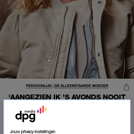
PERSOONLIJK
|
DE ALLEENSTAANDE MOEDER
'AANGEZIEN IK ’S AVONDS NOOIT
DE DEUR UITGA, ONDERHOUD IK
EEN ZEER SERIEUZE RELATIE
MET NETFLIX'
15-04-2024
|
CAROLIEN SPAANS
Jouw privacy-instellingen