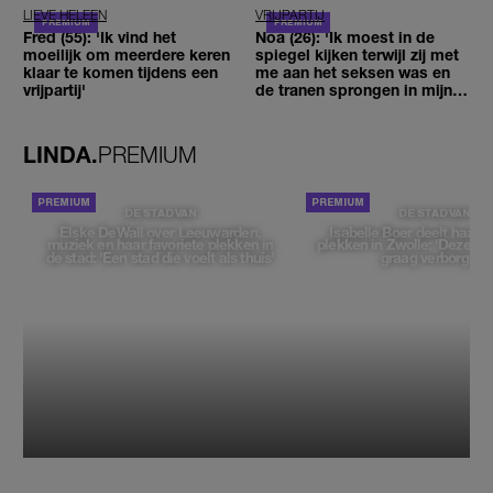
LIEVE HELEEN
VRIJPARTIJ
Fred (55): 'Ik vind het
Noa (26): 'Ik moest in de
moeilijk om meerdere keren
spiegel kijken terwijl zij met
klaar te komen tijdens een
me aan het seksen was en
vrijpartij'
de tranen sprongen in mijn
ogen'
LINDA.
PREMIUM
DE STAD VAN
DE STAD VAN
Elske DeWall over Leeuwarden,
Isabelle Boer deelt haar f
muziek en haar favoriete plekken in
plekken in Zwolle: 'Deze pl
de stad: 'Een stad die voelt als thuis'
graag verborgen'