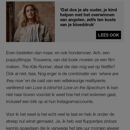
'Dat doe je als ouder, je kind
helpen met het overwinnen
van angsten, zelfs ten koste
van je bloeddruk'
LEES OOK
Even bestellen dan maar, en ook hondenvoer. Ach, een
puppyfilmpje. Trouwens, van dat boek moeten ze een film
maken.
The Kite Runner
, staat die dan nog wel op Netflix?
Óók al niet, tsss. Nog erger is de combinatie van
‘where are
they now’
en de cast van een willekeurige realityserie,
variërend van
Love is blind
tot
Love on the Spectrum
: ik kan
niet naar boven voordat ik weet hoe het met iedereen gaat,
inclusief een blik op al hun Instagramaccounts.
Voor ik het weet is het echt veel te laat en heb ik onder de
streep nul winst gemaakt. Ja, ik heb wat fluppertjes zinloze
kennis opgedaan die ik vanwege het late uur morgen alweer