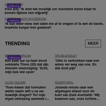
LIEVE HELEEN
Fred (55): 'Ik vind het moeilijk om meerdere keren klaar te
komen tijdens een vrijpartij'
FLOOR BAKHUYS ROOZEBOOM
'Ik kan weer eens niet laten me af te vragen of ik wel de beste,
braafste burger ben geweest'
TRENDING
MEER
BEDROGEN VROUW
TATUM DAGELET
Een paar uur na haar dood
'Ollie is vertrokken naar een
ontdekte Thom (32) dat zijn
adres ver weg van ons. En
vriendin vreemdging: 'Echt,
dat doet pijn’
mijn bek viel open'
OLCAY GULSEN
ADVERTORIAL
'Toen kwam dat formulier:
Jolanda reisde naar een
welke naam wilt u na uw
afgelegen eiland voor de
huwelijk dragen? Tot mijn
kust van Zuid-Australië: 'Wij
eigen verbazing aarzelde ik
kwamen aan, onze koffers
geen moment'
niet'