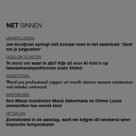
NET
BINNEN
LEKKER LOEREN
Jan Kooijman springt niet zomaar even in het zwembad: 'Geef
me je jurypunten'
GOED OM TE WETEN
Te mooi om waar te zijn? Kijk uit voor AI-foto's op
tweedehandsplatformen zoals Vinted
ADVERTORIAL
Word een professional yapper: zó wordt nieuwe mensen ontmoeten
veel minder awkward
BABYNIEUWS
Son Mieux-bandleden Maud Akkermans en Olivier Lucas
verwachten hun eerste kind
HITTEPLAN
Zonnebrand in de aanslag, want we krijgen dit weekend weer
tropische temperaturen