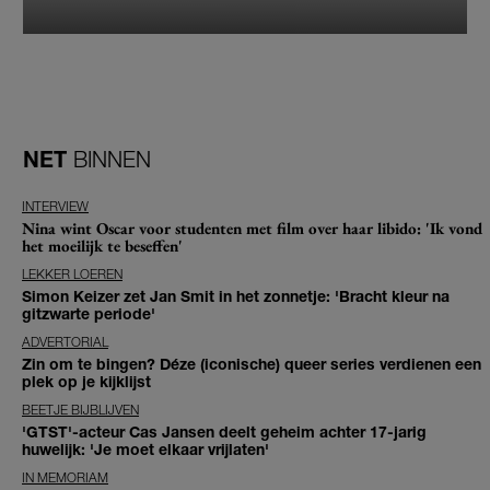
NET
BINNEN
INTERVIEW
Nina wint Oscar voor studenten met film over haar libido: 'Ik vond
het moeilijk te beseffen'
LEKKER LOEREN
Simon Keizer zet Jan Smit in het zonnetje: 'Bracht kleur na
gitzwarte periode'
ADVERTORIAL
Zin om te bingen? Déze (iconische) queer series verdienen een
plek op je kijklijst
BEETJE BIJBLIJVEN
'GTST'-acteur Cas Jansen deelt geheim achter 17-jarig
huwelijk: 'Je moet elkaar vrijlaten'
IN MEMORIAM