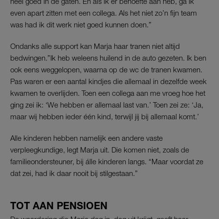
heel goed in de gaten. En als ik er behoefte aan heb, ga ik
even apart zitten met een collega. Als het niet zo’n fijn team
was had ik dit werk niet goed kunnen doen.”
Ondanks alle support kan Marja haar tranen niet altijd
bedwingen.”Ik heb weleens huilend in de auto gezeten. Ik ben
ook eens weggelopen, waarna op de wc de tranen kwamen.
Pas waren er een aantal kindjes die allemaal in dezelfde week
kwamen te overlijden. Toen een collega aan me vroeg hoe het
ging zei ik: ‘We hebben er allemaal last van.’ Toen zei ze: ‘Ja,
maar wij hebben ieder één kind, terwijl jij bij allemaal komt.’
Alle kinderen hebben namelijk een andere vaste
verpleegkundige, legt Marja uit. Die komen niet, zoals de
familieondersteuner, bij álle kinderen langs. “Maar voordat ze
dat zei, had ik daar nooit bij stilgestaan.”
TOT AAN PENSIOEN