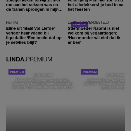
me aan het seksen was en
het allerlekkerst je bed in na
de tranen sprongen in mijn
het feesten
ogen'
HEFTIG
LEKKER SAMENGESTELD
Eline uit 'B&B Vol Liefde'
Stiefmoeder Naomi is niet
verloor haar vriend bij
welkom bij verjaardagen:
liquidatie: 'Een beeld dat op
'Hun moeder wil niet dat ik
je netvlies blijft'
er ben'
LINDA.
PREMIUM
DE STAD VAN
DE STAD VAN
Elske DeWall over Leeuwarden,
Isabelle Boer deelt haar f
muziek en haar favoriete plekken in
plekken in Zwolle: 'Deze pl
de stad: 'Een stad die voelt als thuis'
graag verborgen'