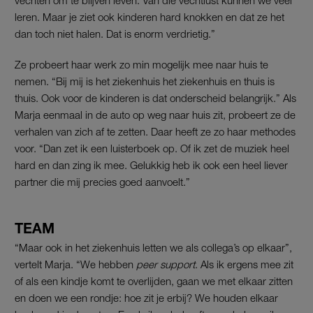
vechten om te blijven leven. Van die vechtlust kunnen we veel
leren. Maar je ziet ook kinderen hard knokken en dat ze het
dan toch niet halen. Dat is enorm verdrietig.”
Ze probeert haar werk zo min mogelijk mee naar huis te
nemen. “Bij mij is het ziekenhuis het ziekenhuis en thuis is
thuis. Ook voor de kinderen is dat onderscheid belangrijk.” Als
Marja eenmaal in de auto op weg naar huis zit, probeert ze de
verhalen van zich af te zetten. Daar heeft ze zo haar methodes
voor. “Dan zet ik een luisterboek op. Of ik zet de muziek heel
hard en dan zing ik mee. Gelukkig heb ik ook een heel liever
partner die mij precies goed aanvoelt.”
TEAM
“Maar ook in het ziekenhuis letten we als collega’s op elkaar”,
vertelt Marja. “We hebben
peer support
. Als ik ergens mee zit
of als een kindje komt te overlijden, gaan we met elkaar zitten
en doen we een rondje: hoe zit je erbij? We houden elkaar