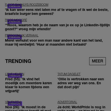
FLOOR BAKHUYS ROOZEBOOM
'Ik kan weer eens niet laten me af te vragen of ik wel de beste,
braafste burger ben geweest'
ROOS MOGGRÉ
'"Roos, waarom heb je de naam van je ex op je LinkedIn-tijdlijn
gezet?" vroeg mijn vriendin'
PERSOONLIJK VERHAAL
Merel verhuist voor een man naar andere kant van het land,
maar hij verdwijnt: 'Huur al maanden niet betaald'
TRENDING
MEER
LIEVE HELEEN
TATUM DAGELET
Fred (55): 'Ik vind het
'Ollie is vertrokken naar een
moeilijk om meerdere keren
adres ver weg van ons. En
klaar te komen tijdens een
dat doet pijn’
vrijpartij'
VRIJPARTIJ
ADVERTORIAL
Noa (26): 'Ik moest in de
Ja écht: WorldPride is nog in
spiegel kijken terwijl zij met
volle gang – en hier rol je nu