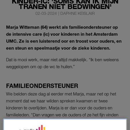
KINDER-IC: 'SOMS KAN IK MIJN
TRANEN NIET BEDWINGEN'
02-03-2024
|
DAPHNE KEISLAIR
Marja Witteman (64) werkt als familieondersteuner op
de intensive care (ic) voor kinderen in het Amsterdam
UMC. Ze is een luisterend oor en troost voor ouders, en
een steun en speelmaatje voor de zieke kinderen.
Dat is mooi werk, maar niet altijd makkelijk. “Ik ben weleens
weggelopen om op de wc te huilen.”
FAMILIEONDERSTEUNER
We belden deze dag al eerder met Marja, maar net op het
moment dat we haar wilden spreken kwamen er twee
kinderen te overlijden. Marja is er dan voor de ouders en
familieleden. “Dan vragen we de ouders of ze het fijn vinden
om herinneringen te maken. Vooral bij de kleintjes is dat
belangrijk, omdat er nog bijna geen foto’s van hen zijn. Ook