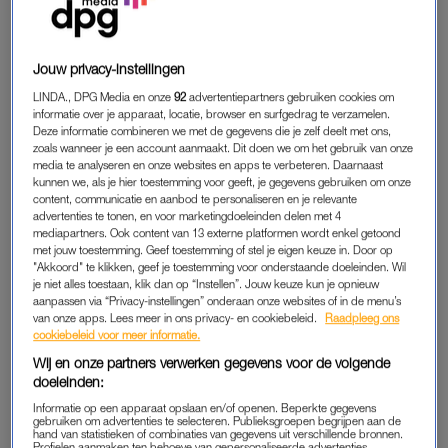
maken we soms een 3D-handje van gips of een afdruk van de
handen voor op een schilderij; net wat de ouders het liefst
willen.”
Jouw privacy-instellingen
LINDA., DPG Media en onze
92
advertentiepartners gebruiken cookies om
Marja doet dit werk nu al zo’n vier jaar. Haar functie bestond
informatie over je apparaat, locatie, browser en surfgedrag te verzamelen.
Deze informatie combineren we met de gegevens die je zelf deelt met ons,
voorheen niet; samen met het hoofd van de kinder-ic creëerde
zoals wanneer je een account aanmaakt. Dit doen we om het gebruik van onze
ze haar eigen rol. Alleen het Amsterdam UMC heeft zo’n
media te analyseren en onze websites en apps te verbeteren. Daarnaast
familieondersteuner. “In andere academische ziekenhuizen
kunnen we, als je hier toestemming voor geeft, je gegevens gebruiken om onze
content, communicatie en aanbod te personaliseren en je relevante
bestaat mijn baan niet.”
advertenties te tonen, en voor marketingdoeleinden delen met 4
mediapartners. Ook content van 13 externe platformen wordt enkel getoond
Op de kinder-ic
liggen zo’n twaalf kinderen onder de achttien
met jouw toestemming. Geef toestemming of stel je eigen keuze in. Door op
"Akkoord" te klikken, geef je toestemming voor onderstaande doeleinden. Wil
jaar. Er liggen net geboren baby’s die heel ziek zijn,
je niet alles toestaan, klik dan op “Instellen”. Jouw keuze kun je opnieuw
bijvoorbeeld door longproblemen of een aangeboren
afwijking
,
aanpassen via “Privacy-instellingen” onderaan onze websites of in de menu’s
van onze apps. Lees meer in ons privacy- en cookiebeleid.
Raadpleeg ons
maar bijvoorbeeld ook kinderen bij die een ongeluk hebben
cookiebeleid voor meer informatie.
gehad. In de winter zijn er veel kinderen met het
RS-virus
. “Alle
Wij en onze partners verwerken gegevens voor de volgende
kinderen die intensieve zorg nodig hebben, liggen hier. Ik ben
doeleinden:
er voor hun ouders – als die er behoefte aan hebben
Informatie op een apparaat opslaan en/of openen. Beperkte gegevens
tenminste.”
gebruiken om advertenties te selecteren. Publieksgroepen begrijpen aan de
hand van statistieken of combinaties van gegevens uit verschillende bronnen.
Profielen aanmaken ten behoeve van gepersonaliseerde advertenties.