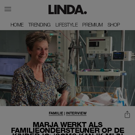
HOME
HOME
TRENDING
TRENDING
LIFESTYLE
LIFESTYLE
PREMIUM
PREMIUM
SHOP
SHOP
FAMILIE
|
INTERVIEW
MARJA WERKT ALS
FAMILIEONDERSTEUNER OP DE