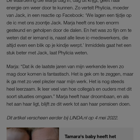
De waardering die Marja dag in, dag uit krijgt, geeft haar
energie om weer door te kunnen. Zo vertelt Phylicia, moeder
van Jack, in een reactie op Facebook: ‘We lagen een tijdje op
de ic met ons zoontje Jack. Marja heeft ons toen enorm
gesteund en geholpen door de dalen. En het was zo fijn om te
weten dat er iemand is, naast alle lieve ic-medewerkers, die
altijd even een blik op je kindje werpt.’ Inmiddels gaat het een
stuk beter met Jack, laat Phylicia weten.
Marja: “Dat ik de laatste jaren van mijn werkende leven zo
mag door komen is fantastisch. Het is gek om te zeggen, maar
ik ga met zo veel plezier naar mijn werk. Het is nog steeds
heel leerzaam. Ik leer veel van hoe collega’s en ouders met dit
soort situaties omgaan.” Marja heeft haar droombaan, en als
het aan haar ligt, blijft ze dit werk tot aan haar pensioen doen.
Dit artikel verscheen eerder bij
LINDA.nl op 4 mei 2022.
Tamara's baby heeft het