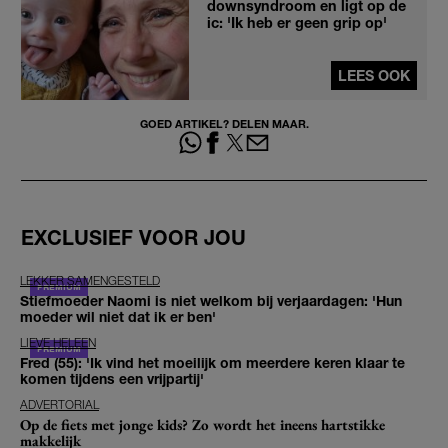
downsyndroom en ligt op de
ic: 'Ik heb er geen grip op'
LEES OOK
GOED ARTIKEL? DELEN MAAR.
EXCLUSIEF VOOR JOU
LEKKER SAMENGESTELD
Stiefmoeder Naomi is niet welkom bij verjaardagen: 'Hun
moeder wil niet dat ik er ben'
LIEVE HELEEN
Fred (55): 'Ik vind het moeilijk om meerdere keren klaar te
komen tijdens een vrijpartij'
ADVERTORIAL
Op de fiets met jonge kids? Zo wordt het ineens hartstikke
makkelijk