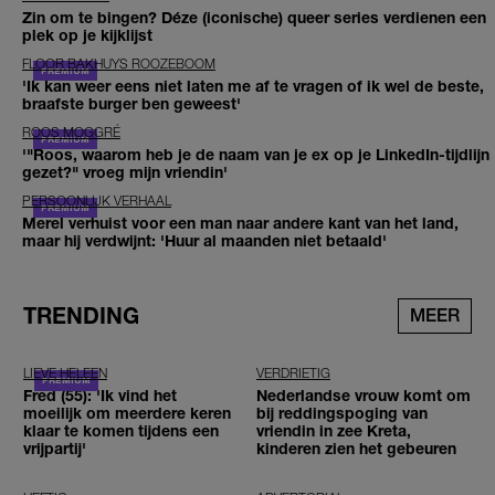
Zin om te bingen? Déze (iconische) queer series verdienen een
plek op je kijklijst
FLOOR BAKHUYS ROOZEBOOM
'Ik kan weer eens niet laten me af te vragen of ik wel de beste,
braafste burger ben geweest'
ROOS MOGGRÉ
'"Roos, waarom heb je de naam van je ex op je LinkedIn-tijdlijn
gezet?" vroeg mijn vriendin'
PERSOONLIJK VERHAAL
Merel verhuist voor een man naar andere kant van het land,
maar hij verdwijnt: 'Huur al maanden niet betaald'
TRENDING
MEER
LIEVE HELEEN
VERDRIETIG
Fred (55): 'Ik vind het
Nederlandse vrouw komt om
moeilijk om meerdere keren
bij reddingspoging van
klaar te komen tijdens een
vriendin in zee Kreta,
vrijpartij'
kinderen zien het gebeuren