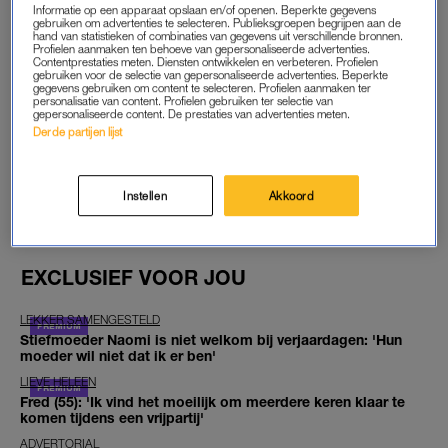
Vul hier onze
anonieme vragenlijst
in.
Informatie op een apparaat opslaan en/of openen. Beperkte gegevens
gebruiken om advertenties te selecteren. Publieksgroepen begrijpen aan de
hand van statistieken of combinaties van gegevens uit verschillende bronnen.
Lees ook
Profielen aanmaken ten behoeve van gepersonaliseerde advertenties.
Contentprestaties meten. Diensten ontwikkelen en verbeteren. Profielen
Ook de Gouden Koets staat ter discussie: ‘Herinnering aan
gebruiken voor de selectie van gepersonaliseerde advertenties. Beperkte
gegevens gebruiken om content te selecteren. Profielen aanmaken ter
een gruwelijke periode’
personalisatie van content. Profielen gebruiken ter selectie van
gepersonaliseerde content. De prestaties van advertenties meten.
GOED ARTIKEL? DELEN MAAR.
Derde partijen lijst
FOTO
ANP FOTO
Instellen
Akkoord
EXCLUSIEF VOOR JOU
LEKKER SAMENGESTELD
Stiefmoeder Naomi is niet welkom bij verjaardagen: 'Hun
moeder wil niet dat ik er ben'
LIEVE HELEEN
Fred (55): 'Ik vind het moeilijk om meerdere keren klaar te
komen tijdens een vrijpartij'
ADVERTORIAL