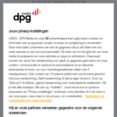
15-06-2020
|
MADELIJNE DAUB
De verhitte discussie over racisme gaat nu ook over het
Nederlandse verleden
.
Jouw privacy-instellingen
Zo zou
de Gouden Koets
niet meer gebruikt moeten worden
als-ie gerenoveerd is, is een online
petitie
tegen het grote
LINDA., DPG Media en onze
92
advertentiepartners gebruiken cookies om
informatie over je apparaat, locatie, browser en surfgedrag te verzamelen.
standbeeld van ‘massamoordenaar’ Jan Pieterszoon Coen in
Deze informatie combineren we met de gegevens die je zelf deelt met ons,
Hoorn ruim twaalfhonderd keer ondertekend en werd het
zoals wanneer je een account aanmaakt. Dit doen we om het gebruik van onze
Amsterdamse Tropenmuseum dit weekend beklad.
media te analyseren en onze websites en apps te verbeteren. Daarnaast
kunnen we, als je hier toestemming voor geeft, je gegevens gebruiken om onze
content, communicatie en aanbod te personaliseren en je relevante
advertenties te tonen, en voor marketingdoeleinden delen met 4
DEEL JE MENING
mediapartners. Ook content van 13 externe platformen wordt enkel getoond
met jouw toestemming. Geef toestemming of stel je eigen keuze in. Door op
Hoe sta jij in de discussie over racisme? Doe mee aan onze
"Akkoord" te klikken, geef je toestemming voor onderstaande doeleinden. Wil
anonieme enquête
. Vind je een aanpassing van schoolboeken
je niet alles toestaan, klik dan op “Instellen”. Jouw keuze kun je opnieuw
aanpassen via “Privacy-instellingen” onderaan onze websites of in de menu’s
bijvoorbeeld wel of geen goed idee? Wil je je eigen kind nog
van onze apps. Lees meer in ons privacy- en cookiebeleid.
Raadpleeg ons
zwart schminken met Sinterklaas? Voer je gesprekken over
cookiebeleid voor meer informatie.
het slavernijverleden met je kinderen?
Wij en onze partners verwerken gegevens voor de volgende
doeleinden: