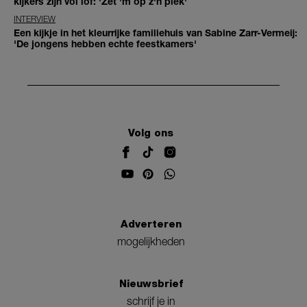
kijkers zijn vol lof: 'Zet 'm op z'n plek'
INTERVIEW
Een kijkje in het kleurrijke familiehuis van Sabine Zarr-Vermeij:
'De jongens hebben echte feestkamers'
Volg ons
Adverteren
mogelijkheden
Nieuwsbrief
schrijf je in