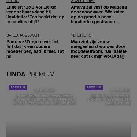
HEFTIG
ADVERTORIAL
Eline uit 'B&B Vol Liefde'
Amaya zat vast op Madeira
verloor haar vriend bij
door noodweer: 'We zaten
liquidatie: 'Een beeld dat op
op de grond tussen
je netvlies blijft'
honderden gestrande
reizigers'
BARBARA & JOOST
VERDRIETIG
Barbara: 'Zorgen over het
Man ziet zijn vrouw
feit dat ik een oudere
meegesleurd worden door
moeder ben, had ik niet. Tot
modderstroom: 'De laatste
nu'
keer dat ik mijn vrouw zag'
LINDA.
PREMIUM
DE STAD VAN
DE STAD VAN
Elske DeWall over Leeuwarden,
Isabelle Boer deelt haar f
muziek en haar favoriete plekken in
plekken in Zwolle: 'Deze pl
de stad: 'Een stad die voelt als thuis'
graag verborgen'