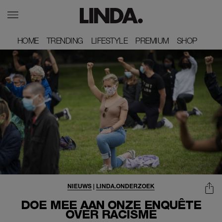
HOME
HOME
TRENDING
TRENDING
LIFESTYLE
LIFESTYLE
PREMIUM
PREMIUM
SHOP
SHOP
NIEUWS
|
LINDA.ONDERZOEK
DOE MEE AAN ONZE ENQUÊTE
OVER RACISME