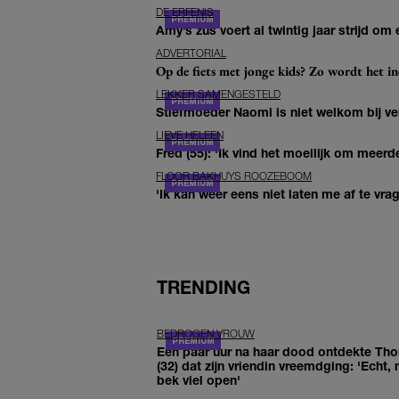
DE ERFENIS
Amy’s zus voert al twintig jaar strijd om 
ADVERTORIAL
Op de fiets met jonge kids? Zo wordt het in
LEKKER SAMENGESTELD
Stiefmoeder Naomi is niet welkom bij ver
LIEVE HELEEN
Fred (55): 'Ik vind het moeilijk om meerde
FLOOR BAKHUYS ROOZEBOOM
'Ik kan weer eens niet laten me af te vr
TRENDING
BEDROGEN VROUW
Een paar uur na haar dood ontdekte Th
(32) dat zijn vriendin vreemdging: 'Echt, 
bek viel open'