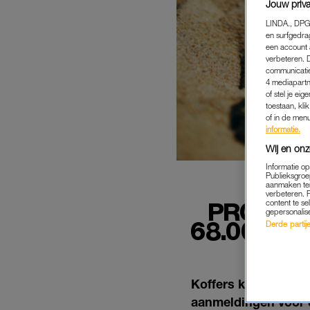
Jouw priva
LINDA., DPG
en surfgedra
een account 
verbeteren. 
communicatie
4 mediapartn
of stel je ei
toestaan, kli
of in de men
informatie.
Wij en onz
Informatie o
Publieksgroe
aanmaken ten
verbeteren. 
PROEFVA
content te se
gepersonalis
68.000 V
Derde partijen
Koffers klaar, pakk
aanmeldingen voor d