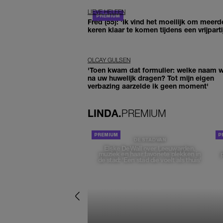
LIEVE HELEEN
Fred (55): 'Ik vind het moeilijk om meerd
keren klaar te komen tijdens een vrijparti
OLCAY GULSEN
'Toen kwam dat formulier: welke naam wi
na uw huwelijk dragen? Tot mijn eigen
verbazing aarzelde ik geen moment'
LINDA.
PREMIUM
DE STAD VAN
Elske DeWall over Leeuwarden,
muziek en haar favoriete plekken in
de stad: 'Een stad die voelt als thuis'