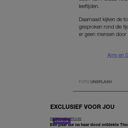
leeftijden.
Daarnaast kijken de to
gesproken rond die tij
er geen mensen door b
Amy en So
FOTO
UNSPLASH
EXCLUSIEF VOOR JOU
BEDROGEN VROUW
Een paar uur na haar dood ontdekte Thom 