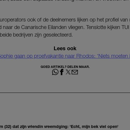
uroperators ook of de deelnemers lijken op het profiel va
d naar de Canarische Eilanden vliegen. Tenslotte kijken T
eide bedrijven zijn geselecteerd.
Lees ook
phie gaan op proefvakantie naar Rhodos: ‘Niets moeten is
GOED ARTIKEL? DELEN MAAR.
(32) dat zijn vriendin vreemdging: 'Echt, mijn bek viel open'