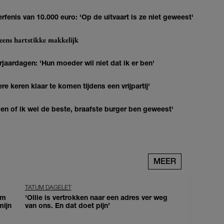
erfenis van 10.000 euro: 'Op de uitvaart is ze niet geweest'
eens hartstikke makkelijk
jaardagen: 'Hun moeder wil niet dat ik er ben'
re keren klaar te komen tijdens een vrijpartij'
agen of ik wel de beste, braafste burger ben geweest'
MEER
TATUM DAGELET
om
'Ollie is vertrokken naar een adres ver weg
mijn
van ons. En dat doet pijn’