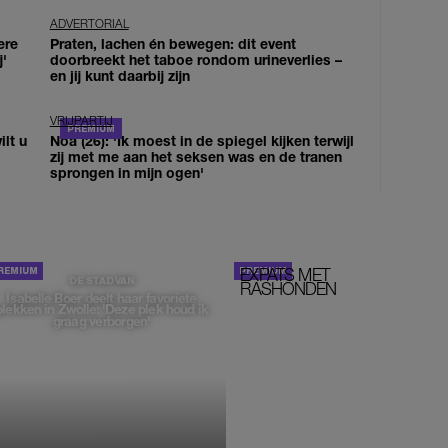
ADVERTORIAL
ere
Praten, lachen én bewegen: dit event
j'
doorbreekt het taboe rondom urineverlies –
en jij kunt daarbij zijn
VRIJPARTIJ
lt u
Noa (26): 'Ik moest in de spiegel kijken terwijl
zij met me aan het seksen was en de tranen
sprongen in mijn ogen'
EXPATS MET
STOM!
DE STAD VAN
RASHONDEN
Isabelle Boer deelt haar favoriete
plekken in Zwolle: 'Deze plek houd ik
graag verborgen'