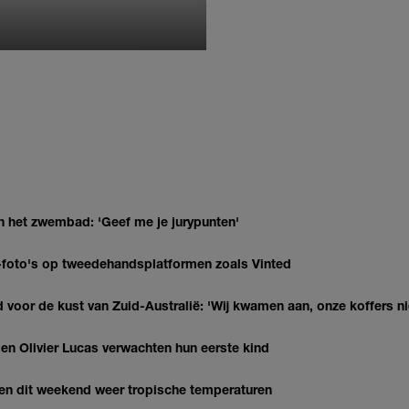
MONIQUE KLEMANN
n het zwembad: 'Geef me je jurypunten'
AI-foto's op tweedehandsplatformen zoals Vinted
 voor de kust van Zuid-Australië: 'Wij kwamen aan, onze koffers ni
 Olivier Lucas verwachten hun eerste kind
gen dit weekend weer tropische temperaturen