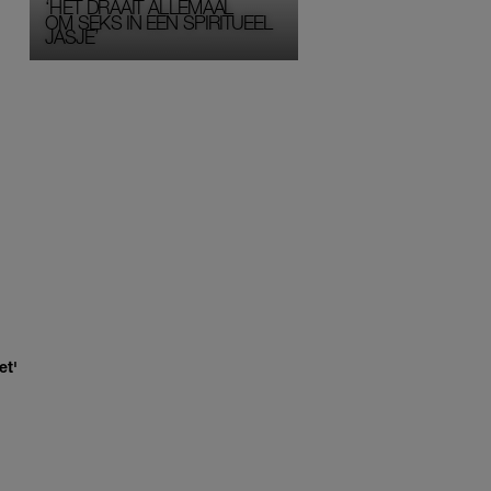
‘HET DRAAIT ALLEMAAL
OM SEKS IN EEN SPIRITUEEL 
JASJE’
et'