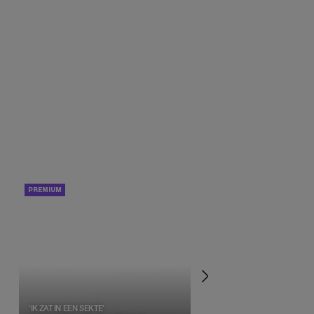
PORTRETTEN
PERSOONLIJK VERHA
‘IK ZAT IN EEN SEKTE’