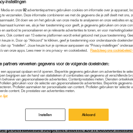
cy-instellingen
 Media en onze
92
advertentiepartners gebruiken cookies om informatie over je apparaat, lo
g te verzamelen. Deze informatie combineren we met de gegevens die je zelf deelt met ons, z
aanmaakt. Dit doen we om het gebruik van onze media te analyseren en onze websites en a
Daarnaast kunnen we, als je hier toestemming voor geeft, je gegevens gebruiken om onze con
 en aanbod te personaliseren en je relevante advertenties te tonen, en voor marketingdoele
ers. Ook content van 13 externe platformen wordt enkel getoond met jouw toestemming. Ge
gen keuze in. Door op "Akkoord" te klikken, geef je toestemming voor onderstaande doeleinden. 
k dan op “Instellen”. Jouw keuze kun je opnieuw aanpassen via “Privacy-instellingen” ondera
u’s van onze apps. Lees meer in ons privacy- en cookiebeleid.
Raadpleeg ons cookiebeleid 
e partners verwerken gegevens voor de volgende doeleinden:
p een apparaat opslaan en/of openen. Beperkte gegevens gebruiken om advertenties te sele
pen begrijpen aan de hand van statistieken of combinaties van gegevens uit verschillende br
NIEUWS
|
LINDA.
 behoeve van gepersonaliseerde advertenties. Contentprestaties meten. Diensten ontwikkel
Profielen gebruiken voor de selectie van gepersonaliseerde advertenties. Beperkte gegeven
KANTIE GRAN CANARIA P
lecteren. Profielen aanmaken ter personalisatie van content. Profielen gebruiken ter selectie 
eerde content. De prestaties van advertenties meten.
AKANTIEGANGERS MELDEN
 lijst
22-04-2021
|
MARTINE FINDHAMMER-SCHUT
Instellen
Akkoord
en maar: begin mei gaan 180 mensen naar Gran Canari
e proefvakantie loopt het storm. Zo’n 68.000 mens