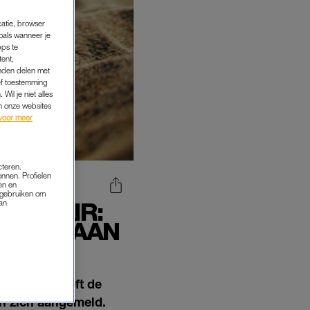
catie, browser
oals wanneer je
pps te
tent,
inden delen met
ef toestemming
Wil je niet alles
an onze websites
voor meer
cteren.
onnen. Profielen
en en
s gebruiken om
OPULAIR:
van
 ZICH AAN
a. Wat betreft de
en zich aangemeld.