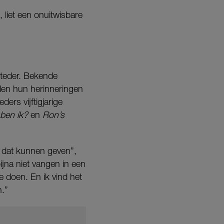
 liet een onuitwisbare
teder. Bekende
len hun herinneringen
ers vijftigjarige
ben ik?
en
Ron’s
m dat kunnen geven”,
bijna niet vangen in een
 doen. En ik vind het
n.”