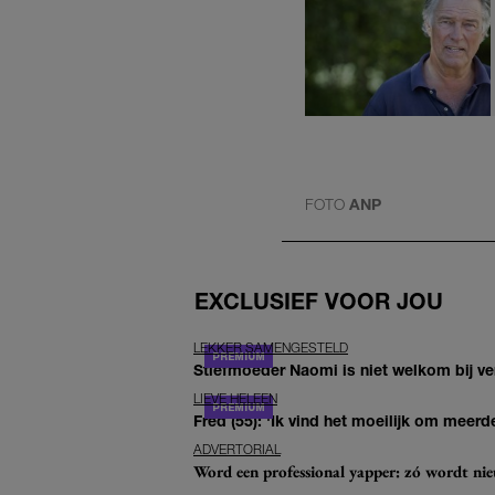
FOTO
ANP
EXCLUSIEF VOOR JOU
LEKKER SAMENGESTELD
Stiefmoeder Naomi is niet welkom bij ver
LIEVE HELEEN
Fred (55): 'Ik vind het moeilijk om meerde
ADVERTORIAL
Word een professional yapper: zó wordt n