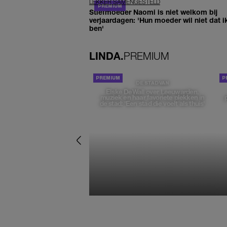
LEKKER SAMENGESTELD
Stiefmoeder Naomi is niet welkom bij
verjaardagen: 'Hun moeder wil niet dat i
ben'
LINDA.
PREMIUM
DE STAD VAN
Elske DeWall over Leeuwarden,
muziek en haar favoriete plekken in
de stad: 'Een stad die voelt als thuis'