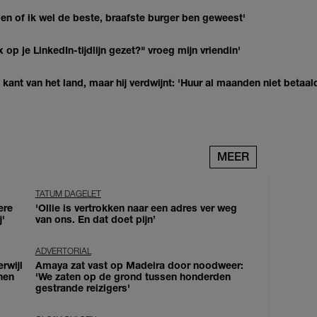
agen of ik wel de beste, braafste burger ben geweest'
op je LinkedIn-tijdlijn gezet?" vroeg mijn vriendin'
kant van het land, maar hij verdwijnt: 'Huur al maanden niet betaal
MEER
TATUM DAGELET
ere
'Ollie is vertrokken naar een adres ver weg
j'
van ons. En dat doet pijn’
ADVERTORIAL
erwijl
Amaya zat vast op Madeira door noodweer:
nen
'We zaten op de grond tussen honderden
gestrande reizigers'