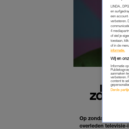
LINDA., DPG
en surfgedra
een account 
verbeteren. 
communicatie
4 mediapartn
of stel je ei
toestaan, kli
of in de men
informatie.
Wij en onz
Informatie o
Publieksgroe
aanmaken ten
verbeteren. 
content te se
EERB
gepersonalis
Derde partijen
ZONDAGA
Op zondag om 21.30
overleden televisie