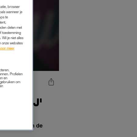
catie, browser
oals wanneer je
pps te
tent,
inden delen met
ef toestemming
Wil je niet alles
an onze websites
voor meer
cteren.
onnen. Profielen
en en
s gebruiken om
van
TEDER
ENT HIJ'
etoon uit aan de