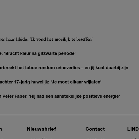
r haar libido: 'Ik vond het moeilijk te beseffen'
: 'Bracht kleur na gitzwarte periode'
breekt het taboe rondom urineverlies – en jij kunt daarbij zijn
hter 17-jarig huwelijk: 'Je moet elkaar vrijlaten'
Peter Faber: 'Hij had een aanstekelijke positieve energie'
n
Nieuwsbrief
Contact
LIND