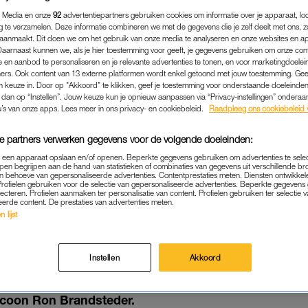
 Media en onze
92
advertentiepartners gebruiken cookies om informatie over je apparaat, lo
g te verzamelen. Deze informatie combineren we met de gegevens die je zelf deelt met ons, z
aanmaakt. Dit doen we om het gebruik van onze media te analyseren en onze websites en a
Daarnaast kunnen we, als je hier toestemming voor geeft, je gegevens gebruiken om onze con
 en aanbod te personaliseren en je relevante advertenties te tonen, en voor marketingdoele
ers. Ook content van 13 externe platformen wordt enkel getoond met jouw toestemming. Ge
gen keuze in. Door op "Akkoord" te klikken, geef je toestemming voor onderstaande doeleinden. 
k dan op “Instellen”. Jouw keuze kun je opnieuw aanpassen via “Privacy-instellingen” ondera
u’s van onze apps. Lees meer in ons privacy- en cookiebeleid.
Raadpleeg ons cookiebeleid 
e partners verwerken gegevens voor de volgende doeleinden:
p een apparaat opslaan en/of openen. Beperkte gegevens gebruiken om advertenties te sele
pen begrijpen aan de hand van statistieken of combinaties van gegevens uit verschillende br
 behoeve van gepersonaliseerde advertenties. Contentprestaties meten. Diensten ontwikkel
MEDIA
|
IN MEMORIAM
Profielen gebruiken voor de selectie van gepersonaliseerde advertenties. Beperkte gegeven
lecteren. Profielen aanmaken ter personalisatie van content. Profielen gebruiken ter selectie 
ETOON AAN RON BRANDS
eerde content. De prestaties van advertenties meten.
 lijst
VOND OP TV: 'DAT VERDI
13-02-2025
|
ROBYN VAN GORSEL
Instellen
Akkoord
 uur zendt Omroep MAX op NPO 1 een speciaal eerb
-icoon Ron Brandsteder.