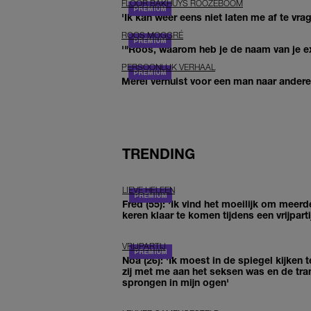
FLOOR BAKHUYS ROOZEBOOM
'Ik kan weer eens niet laten me af te vr
ROOS MOGGRÉ
'"Roos, waarom heb je de naam van je ex 
PERSOONLIJK VERHAAL
Merel verhuist voor een man naar andere 
TRENDING
LIEVE HELEEN
Fred (55): 'Ik vind het moeilijk om meerd
keren klaar te komen tijdens een vrijparti
VRIJPARTIJ
Noa (26): 'Ik moest in de spiegel kijken t
zij met me aan het seksen was en de tra
sprongen in mijn ogen'