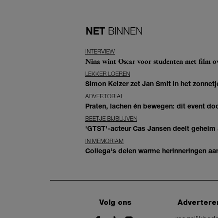
NET
BINNEN
INTERVIEW
Nina wint Oscar voor studenten met film ove
LEKKER LOEREN
Simon Keizer zet Jan Smit in het zonnetje
ADVERTORIAL
Praten, lachen én bewegen: dit event door
BEETJE BIJBLIJVEN
'GTST'-acteur Cas Jansen deelt geheim ac
IN MEMORIAM
Collega's delen warme herinneringen aan 
Volg ons
Advertere