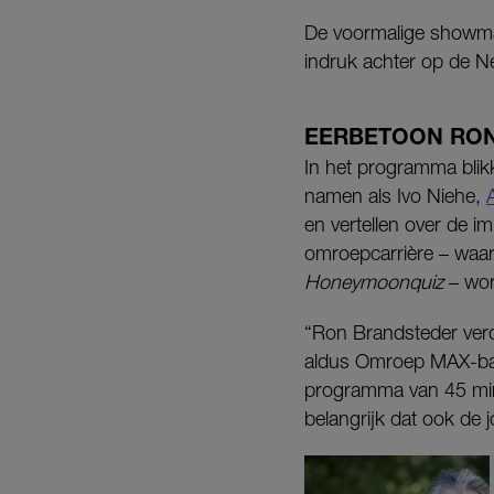
De voormalige showmas
indruk achter op de Ne
EERBETOON RO
In het programma bli
namen als Ivo Niehe,
en vertellen over de im
omroepcarrière – waa
Honeymoonquiz
– wor
“Ron Brandsteder verd
aldus Omroep MAX-baas J
programma van 45 minu
belangrijk dat ook de 