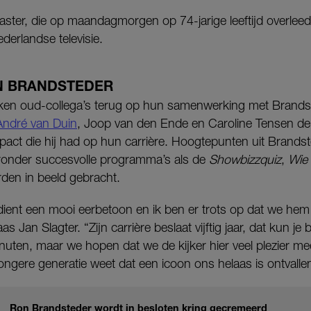
ter, die op maandagmorgen op 74-jarige leeftijd overleed,
derlandse televisie.
N BRANDSTEDER
kken oud-collega’s terug op hun samenwerking met Brands
André van Duin
, Joop van den Ende en Caroline Tensen de
pact die hij had op hun carrière. Hoogtepunten uit Brandsted
ronder succesvolle programma’s als de
Showbizzquiz
,
Wie 
den in beeld gebracht.
ient een mooi eerbetoon en ik ben er trots op dat we he
an Slagter. “Zijn carrière beslaat vijftig jaar, dat kun je 
ten, maar we hopen dat we de kijker hier veel plezier mee
jongere generatie weet dat een icoon ons helaas is ontvalle
Ron Brandsteder wordt in besloten kring gecremeerd