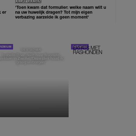
OLCAY GULSEN
'Toen kwam dat formulier: welke naam wilt u
k er
na uw huwelijk dragen? Tot mijn eigen
verbazing aarzelde ik geen moment'
EXPATS MET
STOM!
DE STAD VAN
RASHONDEN
Isabelle Boer deelt haar favoriete
plekken in Zwolle: 'Deze plek houd ik
graag verborgen'
MONIQUE KLEMANN