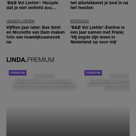
'B&B Vol Liefde': 'Hoopte
het allerlekkerst je bed in na
dat je niet verliefd zou
het feesten
worden'
LEKKER LOEREN
INTERVIEW
Vijftien jaar later: Bas Smit
'B&B Vol Liefde'-Eveline is
en Nicolette van Dam maken
een jaar samen met Frank:
foto van huwelijksaanzoek
'Hij zegde zijn leven in
na
Nederland op voor mij'
LINDA.
PREMIUM
DE STAD VAN
DE STAD VAN
Elske DeWall over Leeuwarden,
Isabelle Boer deelt haar f
muziek en haar favoriete plekken in
plekken in Zwolle: 'Deze pl
de stad: 'Een stad die voelt als thuis'
graag verborgen'