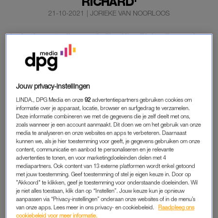
RICHARD'
21-10-2021
|
JORIEKE VAN NOORLOOS
In de nieuwe trailer van de film ‘King Richard’, over de
beroemde tenniszusjes Venus en Serena Williams, is
nieuwe muziek van Beyoncé te horen.
Serena deelde de beelden donderdag op Twitter.
Jouw privacy-instellingen
LINDA., DPG Media en onze
92
advertentiepartners gebruiken cookies om
informatie over je apparaat, locatie, browser en surfgedrag te verzamelen.
KING RICHARD
Deze informatie combineren we met de gegevens die je zelf deelt met ons,
Het nieuwe nummer van ‘Queen Bey’ heet
Be Alive
en is in het
zoals wanneer je een account aanmaakt. Dit doen we om het gebruik van onze
media te analyseren en onze websites en apps te verbeteren. Daarnaast
tweede deel van de trailer te horen. De zangeres heeft zich de
kunnen we, als je hier toestemming voor geeft, je gegevens gebruiken om onze
afgelopen jaren op muzikaal gebied wat stiller gehouden.
content, communicatie en aanbod te personaliseren en je relevante
advertenties te tonen, en voor marketingdoeleinden delen met 4
Hoewel ze de laatste jaren voornamelijk met andere artiesten
mediapartners. Ook content van 13 externe platformen wordt enkel getoond
samen nog wel muziek uitbracht, dateerde haar laatste echte
met jouw toestemming. Geef toestemming of stel je eigen keuze in. Door op
soloalbum
Lemonade
alweer uit 2016.
"Akkoord" te klikken, geef je toestemming voor onderstaande doeleinden. Wil
je niet alles toestaan, klik dan op “Instellen”. Jouw keuze kun je opnieuw
aanpassen via “Privacy-instellingen” onderaan onze websites of in de menu’s
King Richard
vertelt over de opkomst van de bekende
van onze apps. Lees meer in ons privacy- en cookiebeleid.
Raadpleeg ons
Amerikaanse tenniszusjes Williams. Het verhaal wordt verteld
cookiebeleid voor meer informatie.