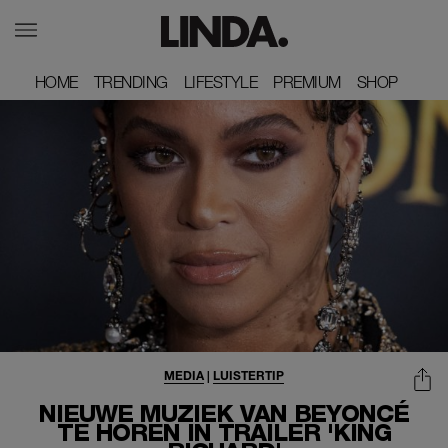
HOME
HOME
TRENDING
TRENDING
LIFESTYLE
LIFESTYLE
PREMIUM
PREMIUM
SHOP
SHOP
MEDIA
|
LUISTERTIP
NIEUWE MUZIEK VAN BEYONCÉ
TE HOREN IN TRAILER 'KING