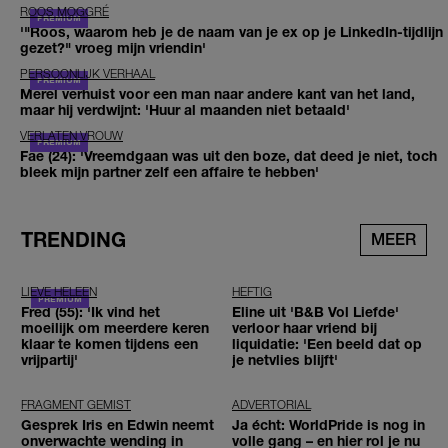
ROOS MOGGRÉ
'"Roos, waarom heb je de naam van je ex op je LinkedIn-tijdlijn
gezet?" vroeg mijn vriendin'
PERSOONLIJK VERHAAL
Merel verhuist voor een man naar andere kant van het land,
maar hij verdwijnt: 'Huur al maanden niet betaald'
VERLATEN VROUW
Fae (24): 'Vreemdgaan was uit den boze, dat deed je niet, toch
bleek mijn partner zelf een affaire te hebben'
TRENDING
MEER
LIEVE HELEEN
HEFTIG
Fred (55): 'Ik vind het
Eline uit 'B&B Vol Liefde'
moeilijk om meerdere keren
verloor haar vriend bij
klaar te komen tijdens een
liquidatie: 'Een beeld dat op
vrijpartij'
je netvlies blijft'
FRAGMENT GEMIST
ADVERTORIAL
Gesprek Iris en Edwin neemt
Ja écht: WorldPride is nog in
onverwachte wending in
volle gang – en hier rol je nu