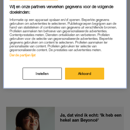
vanuit het perspectief van hun vader Richard, gespeeld door
Wij en onze partners verwerken gegevens voor de volgende
doeleinden:
Will Smith. De film is vanaf 19 november bij streamingdienst
HBO Max te zien.
Informatie op een apparaat opslaan en/of openen. Beperkte gegevens
gebruiken om advertenties te selecteren. Publieksgroepen begrijpen aan de
hand van statistieken of combinaties van gegevens uit verschillende bronnen.
Profielen aanmaken ten behoeve van gepersonaliseerde advertenties.
Contentprestaties meten. Diensten ontwikkelen en verbeteren. Profielen
I’m SO excited for you to watch the new trailer for
gebruiken voor de selectie van gepersonaliseerde advertenties. Beperkte
gegevens gebruiken om content te selecteren. Profielen aanmaken ter
#KingRichard
starring Will Smith and featuring the
personalisatie van content. Profielen gebruiken ter selectie van
gepersonaliseerde content. De prestaties van advertenties meten.
song “Be Alive” by
@Beyonce
. It’s in theaters and
Derde partijen lijst
streaming exclusively on
@HBOMax
November
19.
pic.twitter.com/pILYvbJsbw
Instellen
Akkoord
— Serena Williams (@serenawilliams)
October 21,
2021
Ja, dat vind ik echt: 'Ik heb een
hekel aan Beyoncé'