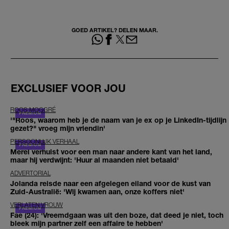
GOED ARTIKEL? DELEN MAAR.
EXCLUSIEF VOOR JOU
ROOS MOGGRÉ
'"Roos, waarom heb je de naam van je ex op je LinkedIn-tijdlijn
gezet?" vroeg mijn vriendin'
PERSOONLIJK VERHAAL
Merel verhuist voor een man naar andere kant van het land,
maar hij verdwijnt: 'Huur al maanden niet betaald'
ADVERTORIAL
Jolanda reisde naar een afgelegen eiland voor de kust van
Zuid-Australië: 'Wij kwamen aan, onze koffers niet'
VERLATEN VROUW
Fae (24): 'Vreemdgaan was uit den boze, dat deed je niet, toch
bleek mijn partner zelf een affaire te hebben'