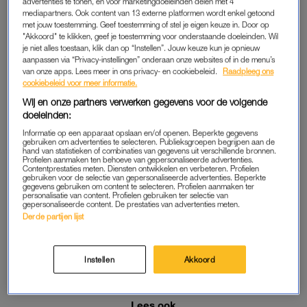
advertenties te tonen, en voor marketingdoeleinden delen met 4
Lees ook
mediapartners. Ook content van 13 externe platformen wordt enkel getoond
met jouw toestemming. Geef toestemming of stel je eigen keuze in. Door op
Mysterieuze klok zorgt voor (nu al) lyrische fans: komt
"Akkoord" te klikken, geef je toestemming voor onderstaande doeleinden. Wil
Krezip terug op de bühne?
je niet alles toestaan, klik dan op “Instellen”. Jouw keuze kun je opnieuw
aanpassen via “Privacy-instellingen” onderaan onze websites of in de menu’s
van onze apps. Lees meer in ons privacy- en cookiebeleid.
Raadpleeg ons
cookiebeleid voor meer informatie.
MYSTERIEUZE KLOK
Wij en onze partners verwerken gegevens voor de volgende
De geruchten van een comeback kwamen niet uit de lucht
doeleinden:
vallen. De social mediakanalen van de bandleden kleurden
Informatie op een apparaat opslaan en/of openen. Beperkte gegevens
sinds afgelopen weekend roze en ook was op hun website
gebruiken om advertenties te selecteren. Publieksgroepen begrijpen aan de
hand van statistieken of combinaties van gegevens uit verschillende bronnen.
een mysterieuze aftelklok
te zien. Dat er iets groots stond te
Profielen aanmaken ten behoeve van gepersonaliseerde advertenties.
Contentprestaties meten. Diensten ontwikkelen en verbeteren. Profielen
gebeuren, was dus wel al duidelijk. Een goede vriend van
gebruiken voor de selectie van gepersonaliseerde advertenties. Beperkte
gegevens gebruiken om content te selecteren. Profielen aanmaken ter
Krezip praatte vanmorgen in het radioprogramma van Giel
personalisatie van content. Profielen gebruiken ter selectie van
gepersonaliseerde content. De prestaties van advertenties meten.
Beelen al zijn mond voorbij. “Ze gaan weer spelen, ja. Ik weet
Derde partijen lijst
niet of ze ook op tour gaan. Ik snap het ook niet. Ik moest mijn
mond erover houden. Ik weet het ook echt niet. Ik weet dat er
weer wat gaat gebeuren volgens mij, en dat is het enige wat ik
Instellen
Akkoord
weet”, vertelde Daan Speelman.
Lees ook