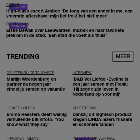
AMBER
High-class escort Amber: 'De tong van een ander in me, een
vreemde aftershave: mijn lief trekt het niet meer'
DE STAD VAN
Elske DeWall over Leeuwarden, muziek en haar favoriete
plekken in de stad: 'Een stad die voelt als thuis'
TRENDING
MEER
GELEZEN BIJ DE TANDARTS
INTERVIEW
Marlijn Weerdenburg en
'B&B Vol Liefde'-Eveline is
partner na negen jaar
een jaar samen met Frank:
eindelijk samen op vakantie
'Hij zegde zijn leven in
Nederland op voor mij'
LEKKER LOEREN
ADVERTORIAL
Emma Heesters deelt weinig
Dankzij dit hightech product
verhullende bikinifoto: 'You
kregen LINDA.lezers frissere
know what they say'
en schonere tanden
FRAGMENT GEMIST
PERSOONLIJK VERHAAL