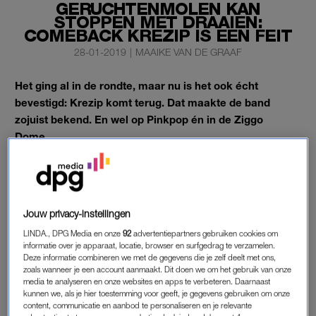
GERUCHTENMOLEN KAN
STOPPEN MET DRAAIEN:
COMEBACK KREZIP IS EEN FEIT
28-01-2019
|
MAAIKE VAN DE GRAAF
Het ging al in de rondte, maar nu is het ook écht
bevestigd: Krezip komt terug. Dat maakte de band
zojuist bekend. En wel op Pinkpop én in de Ziggo
Dome.
Nu weten lyrische fans ein-de-lijk wat die mysterieuze klok op
de website van Krezip betekende.
Jouw privacy-instellingen
COMEBACK KREZIP
LINDA., DPG Media en onze
92
advertentiepartners gebruiken cookies om
informatie over je apparaat, locatie, browser en surfgedrag te verzamelen.
De vijfkoppige band zal haar comeback maken tijdens de
Deze informatie combineren we met de gegevens die je zelf deelt met ons,
vijftigste editie van Pinkpop in juni dit jaar. Alsof dat voor alle
zoals wanneer je een account aanmaakt. Dit doen we om het gebruik van onze
fans nog niet genoeg was, zijn de Tilburgers ook nog eens op
media te analyseren en onze websites en apps te verbeteren. Daarnaast
kunnen we, als je hier toestemming voor geeft, je gegevens gebruiken om onze
26 oktober te zien in de Ziggo Dome.
content, communicatie en aanbod te personaliseren en je relevante