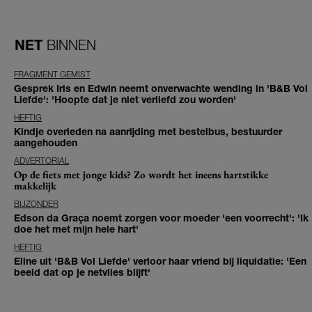
NET
BINNEN
FRAGMENT GEMIST
Gesprek Iris en Edwin neemt onverwachte wending in 'B&B Vol
Liefde': 'Hoopte dat je niet verliefd zou worden'
HEFTIG
Kindje overleden na aanrijding met bestelbus, bestuurder
aangehouden
ADVERTORIAL
Op de fiets met jonge kids? Zo wordt het ineens hartstikke
makkelijk
BIJZONDER
Edson da Graça noemt zorgen voor moeder 'een voorrecht': 'Ik
doe het met mijn hele hart'
HEFTIG
Eline uit 'B&B Vol Liefde' verloor haar vriend bij liquidatie: 'Een
beeld dat op je netvlies blijft'