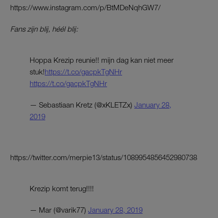
https://www.instagram.com/p/BtMDeNqhGW7/
Fans zijn blij, héél blij:
Hoppa Krezip reunie!! mijn dag kan niet meer
stuk!
https://t.co/gacpkTgNHr
https://t.co/gacpkTgNHr
— Sebastiaan Kretz (@xKLETZx)
January 28,
2019
https://twitter.com/merpie13/status/1089954856452980738
Krezip komt terug!!!!
— Mar (@varik77)
January 28, 2019