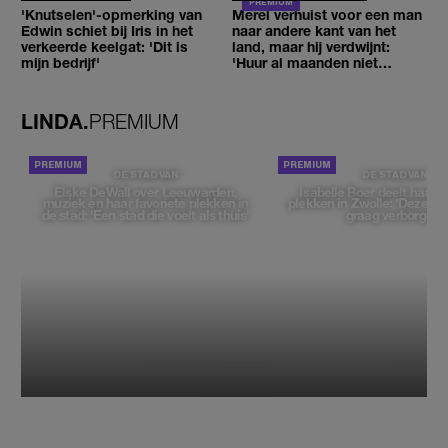
'Knutselen'-opmerking van
Merel verhuist voor een man
Edwin schiet bij Iris in het
naar andere kant van het
verkeerde keelgat: 'Dit is
land, maar hij verdwijnt:
mijn bedrijf'
'Huur al maanden niet
betaald'
LINDA.
PREMIUM
DE STAD VAN
DE STAD VAN
Elske DeWall over Leeuwarden,
Isabelle Boer deelt haar f
muziek en haar favoriete plekken in
plekken in Zwolle: 'Deze pl
de stad: 'Een stad die voelt als thuis'
graag verborgen'