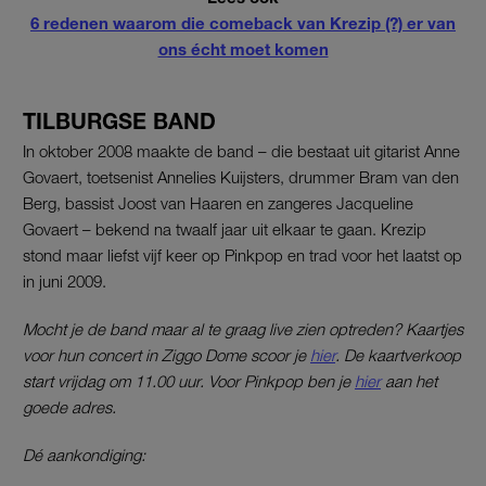
6 redenen waarom die comeback van Krezip (?) er van
ons écht moet komen
TILBURGSE BAND
In oktober 2008 maakte de band – die bestaat uit gitarist Anne
Govaert, toetsenist Annelies Kuijsters, drummer Bram van den
Berg, bassist Joost van Haaren en zangeres Jacqueline
Govaert – bekend na twaalf jaar uit elkaar te gaan. Krezip
stond maar liefst vijf keer op Pinkpop en trad voor het laatst op
in juni 2009.
Mocht je de band maar al te graag live zien optreden? Kaartjes
voor hun concert in Ziggo Dome scoor je
hier
. De kaartverkoop
start vrijdag om 11.00 uur. Voor Pinkpop ben je
hier
aan het
goede adres.
Dé aankondiging: