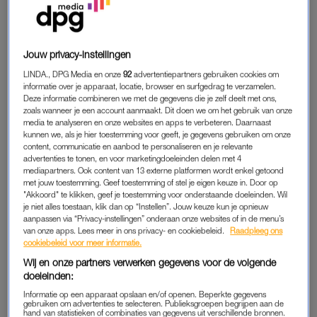
voor de ramen. Ze hebben er zwembaden, een privéstrand en
een steiger met boot.
Jouw privacy-instellingen
LINDA., DPG Media en onze
92
advertentiepartners gebruiken cookies om
informatie over je apparaat, locatie, browser en surfgedrag te verzamelen.
Deze informatie combineren we met de gegevens die je zelf deelt met ons,
zoals wanneer je een account aanmaakt. Dit doen we om het gebruik van onze
media te analyseren en onze websites en apps te verbeteren. Daarnaast
kunnen we, als je hier toestemming voor geeft, je gegevens gebruiken om onze
content, communicatie en aanbod te personaliseren en je relevante
advertenties te tonen, en voor marketingdoeleinden delen met 4
mediapartners. Ook content van 13 externe platformen wordt enkel getoond
met jouw toestemming. Geef toestemming of stel je eigen keuze in. Door op
"Akkoord" te klikken, geef je toestemming voor onderstaande doeleinden. Wil
je niet alles toestaan, klik dan op “Instellen”. Jouw keuze kun je opnieuw
aanpassen via “Privacy-instellingen” onderaan onze websites of in de menu’s
van onze apps. Lees meer in ons privacy- en cookiebeleid.
Raadpleeg ons
cookiebeleid voor meer informatie.
Wij en onze partners verwerken gegevens voor de volgende
doeleinden:
ACTIVITEITEN
Informatie op een apparaat opslaan en/of openen. Beperkte gegevens
gebruiken om advertenties te selecteren. Publieksgroepen begrijpen aan de
Koningin Máxima vind je veel in het water. Niet om wat te
hand van statistieken of combinaties van gegevens uit verschillende bronnen.