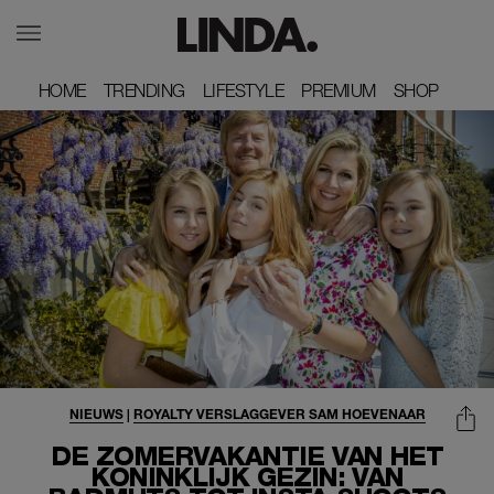
HOME
HOME
TRENDING
TRENDING
LIFESTYLE
LIFESTYLE
PREMIUM
PREMIUM
SHOP
SHOP
NIEUWS
|
ROYALTY VERSLAGGEVER SAM HOEVENAAR
DE ZOMERVAKANTIE VAN HET
KONINKLIJK GEZIN: VAN