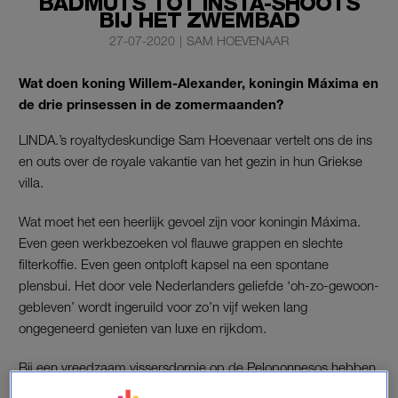
BADMUTS TOT INSTA-SHOOTS
BIJ HET ZWEMBAD
27-07-2020
|
SAM HOEVENAAR
Wat doen koning Willem-Alexander, koningin Máxima en
de drie prinsessen in de zomermaanden?
LINDA.’s royaltydeskundige Sam Hoevenaar vertelt ons de ins
en outs over de royale vakantie van het gezin in hun Griekse
villa.
Wat moet het een heerlijk gevoel zijn voor koningin Máxima.
Even geen werkbezoeken vol flauwe grappen en slechte
filterkoffie. Even geen ontploft kapsel na een spontane
plensbui. Het door vele Nederlanders geliefde ‘oh-zo-gewoon-
gebleven’ wordt ingeruild voor zo’n vijf weken lang
ongegeneerd genieten van luxe en rijkdom.
Bij een vreedzaam vissersdorpje op de Peloponnesos hebben
de Oranjes een
Mamma Mia
-villa: wit steen en blauwe luikjes