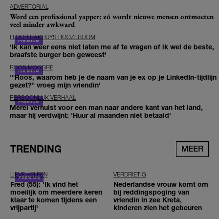
ADVERTORIAL
Word een professional yapper: zó wordt nieuwe mensen ontmoeten
veel minder awkward
FLOOR BAKHUYS ROOZEBOOM
'Ik kan weer eens niet laten me af te vragen of ik wel de beste,
braafste burger ben geweest'
ROOS MOGGRÉ
'"Roos, waarom heb je de naam van je ex op je LinkedIn-tijdlijn
gezet?" vroeg mijn vriendin'
PERSOONLIJK VERHAAL
Merel verhuist voor een man naar andere kant van het land,
maar hij verdwijnt: 'Huur al maanden niet betaald'
TRENDING
MEER
LIEVE HELEEN
VERDRIETIG
Fred (55): 'Ik vind het
Nederlandse vrouw komt om
moeilijk om meerdere keren
bij reddingspoging van
klaar te komen tijdens een
vriendin in zee Kreta,
vrijpartij'
kinderen zien het gebeuren