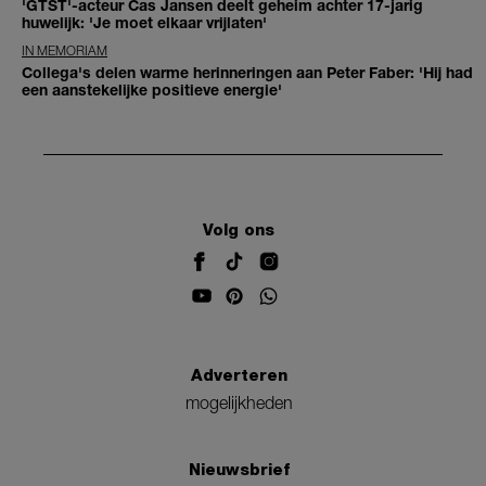
'GTST'-acteur Cas Jansen deelt geheim achter 17-jarig
huwelijk: 'Je moet elkaar vrijlaten'
IN MEMORIAM
Collega's delen warme herinneringen aan Peter Faber: 'Hij had
een aanstekelijke positieve energie'
Volg ons
Adverteren
mogelijkheden
Nieuwsbrief