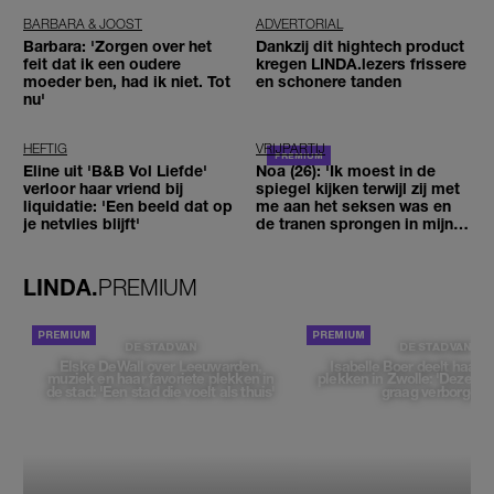
BARBARA & JOOST
ADVERTORIAL
Barbara: 'Zorgen over het
Dankzij dit hightech product
feit dat ik een oudere
kregen LINDA.lezers frissere
moeder ben, had ik niet. Tot
en schonere tanden
nu'
HEFTIG
VRIJPARTIJ
Eline uit 'B&B Vol Liefde'
Noa (26): 'Ik moest in de
verloor haar vriend bij
spiegel kijken terwijl zij met
liquidatie: 'Een beeld dat op
me aan het seksen was en
je netvlies blijft'
de tranen sprongen in mijn
ogen'
LINDA.
PREMIUM
DE STAD VAN
DE STAD VAN
Elske DeWall over Leeuwarden,
Isabelle Boer deelt haar f
muziek en haar favoriete plekken in
plekken in Zwolle: 'Deze pl
de stad: 'Een stad die voelt als thuis'
graag verborgen'