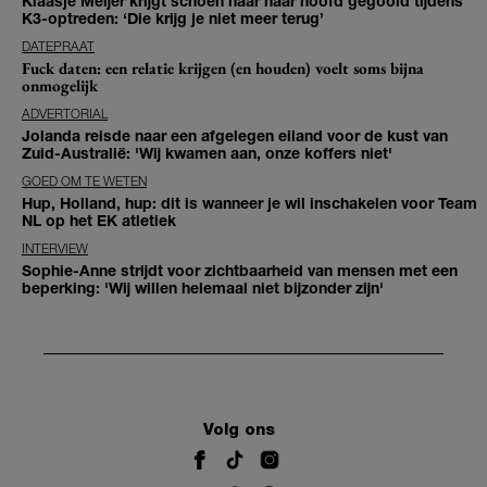
Klaasje Meijer krijgt schoen naar haar hoofd gegooid tijdens
K3-optreden: ‘Die krijg je niet meer terug’
DATEPRAAT
Fuck daten: een relatie krijgen (en houden) voelt soms bijna
onmogelijk
ADVERTORIAL
Jolanda reisde naar een afgelegen eiland voor de kust van
Zuid-Australië: 'Wij kwamen aan, onze koffers niet'
GOED OM TE WETEN
Hup, Holland, hup: dit is wanneer je wil inschakelen voor Team
NL op het EK atletiek
INTERVIEW
Sophie-Anne strijdt voor zichtbaarheid van mensen met een
beperking: 'Wij willen helemaal niet bijzonder zijn'
Volg ons