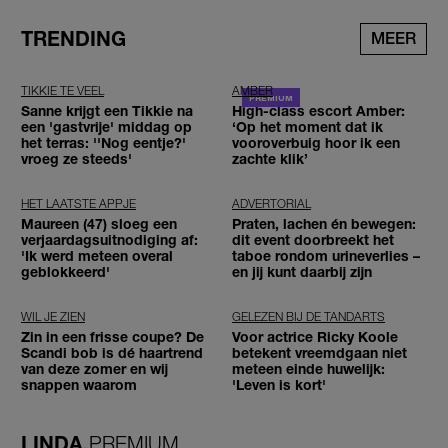
TRENDING
MEER
TIKKIE TE VEEL
AMBER
Sanne krijgt een Tikkie na
High-class escort Amber:
een 'gastvrije' middag op
‘Op het moment dat ik
het terras: ''Nog eentje?'
vooroverbuig hoor ik een
vroeg ze steeds'
zachte klik’
HET LAATSTE APPJE
ADVERTORIAL
Maureen (47) sloeg een
Praten, lachen én bewegen:
verjaardagsuitnodiging af:
dit event doorbreekt het
'Ik werd meteen overal
taboe rondom urineverlies –
geblokkeerd'
en jij kunt daarbij zijn
WIL JE ZIEN
GELEZEN BIJ DE TANDARTS
Zin in een frisse coupe? De
Voor actrice Ricky Koole
Scandi bob is dé haartrend
betekent vreemdgaan niet
van deze zomer en wij
meteen einde huwelijk:
snappen waarom
'Leven is kort'
LINDA.
PREMIUM