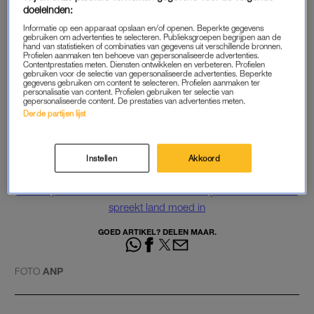
doeleinden:
rust! De titel van prinses neemt niet weg dat je een tiener bent
Informatie op een apparaat opslaan en/of openen. Beperkte gegevens
en dingen doet zoals elk ander meisje! Laat haar leven!’
gebruiken om advertenties te selecteren. Publieksgroepen begrijpen aan de
hand van statistieken of combinaties van gegevens uit verschillende bronnen.
Profielen aanmaken ten behoeve van gepersonaliseerde advertenties.
https://www.instagram.com/p/CCDzKERpMoe/?
Contentprestaties meten. Diensten ontwikkelen en verbeteren. Profielen
gebruiken voor de selectie van gepersonaliseerde advertenties. Beperkte
utm_source=ig_embed
gegevens gebruiken om content te selecteren. Profielen aanmaken ter
personalisatie van content. Profielen gebruiken ter selectie van
gepersonaliseerde content. De prestaties van advertenties meten.
Royaltydeskundige Sam Hoevenaar schreef eerder een stuk
Derde partijen lijst
over waarom en welke royals je moet volgen op social media.
Lees het artikel
via deze link.
Instellen
Akkoord
Lees ook
Koninklijk huis deelt nieuwe foto’s en koning Willem-Alexander
spreekt land moed in
GOED ARTIKEL? DELEN MAAR.
FOTO
ANP