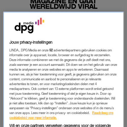
MAGAZINE EN GAAT
WERELDWIJD VIRAL
21-07-2020
|
JORIEKE VAN NOORLOOS
Een foto van prinses Alexia,
tijdens de zomerfotoshoot
van de Oranjes
, gaat wereldwijd viraal. Het koninklijke
familielid staat nu zelfs op de cover van ‘¡Hola!
Jouw privacy-instellingen
Argentina’, inclusief duckface.
LINDA., DPG Media en onze
92
advertentiepartners gebruiken cookies om
informatie over je apparaat, locatie, browser en surfgedrag te verzamelen.
De reacties zijn lovend, naast de helaas gebruikelijke
Deze informatie combineren we met de gegevens die je zelf deelt met ons,
haatreacties.
zoals wanneer je een account aanmaakt. Dit doen we om het gebruik van onze
media te analyseren en onze websites en apps te verbeteren. Daarnaast
kunnen we, als je hier toestemming voor geeft, je gegevens gebruiken om onze
content, communicatie en aanbod te personaliseren en je relevante
REACTIES
advertenties te tonen, en voor marketingdoeleinden delen met 4
mediapartners. Ook content van 13 externe platformen wordt enkel getoond
Het blad gaat onder meer in op haar TikTok-avonturen, posts
met jouw toestemming. Geef toestemming of stel je eigen keuze in. Door op
op social media en op het feit dat ze zingt en gitaar speelt.
"Akkoord" te klikken, geef je toestemming voor onderstaande doeleinden. Wil
je niet alles toestaan, klik dan op “Instellen”. Jouw keuze kun je opnieuw
¡Hola!
deelt de cover op hun Instagram en daar wordt flink op
aanpassen via “Privacy-instellingen” onderaan onze websites of in de menu’s
gereageerd. Zo schrijft iemand: ‘Wat een prachtige meid, zij
van onze apps. Lees meer in ons privacy- en cookiebeleid.
Raadpleeg ons
cookiebeleid voor meer informatie.
wordt later echt een model!’ Niet iedereen kan de foto
waarderen. Een andere Argentijn reageert met: ‘Laat haar met
Wij en onze partners verwerken gegevens voor de volgende