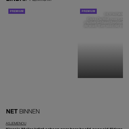
ACHTERGROND
DE STAD VAN
Elske DeWall over Leeu
muziek en haar favoriete p
de stad: 'Een stad die voelt 
NET
BINNEN
ASJEMENOU