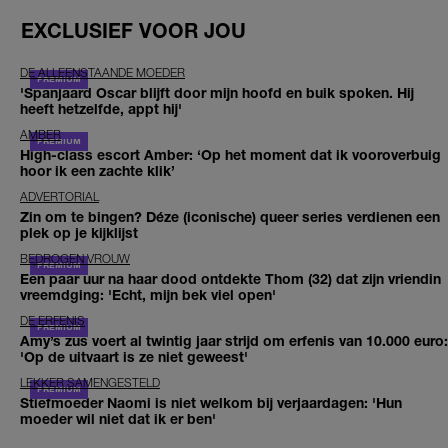
EXCLUSIEF VOOR JOU
DE ALLEENSTAANDE MOEDER
'Spanjaard Oscar blijft door mijn hoofd en buik spoken. Hij
heeft hetzelfde, appt hij'
AMBER
High-class escort Amber: ‘Op het moment dat ik vooroverbuig
hoor ik een zachte klik’
ADVERTORIAL
Zin om te bingen? Déze (iconische) queer series verdienen een
plek op je kijklijst
BEDROGEN VROUW
Een paar uur na haar dood ontdekte Thom (32) dat zijn vriendin
vreemdging: 'Echt, mijn bek viel open'
DE ERFENIS
Amy’s zus voert al twintig jaar strijd om erfenis van 10.000 euro:
'Op de uitvaart is ze niet geweest'
LEKKER SAMENGESTELD
Stiefmoeder Naomi is niet welkom bij verjaardagen: 'Hun
moeder wil niet dat ik er ben'