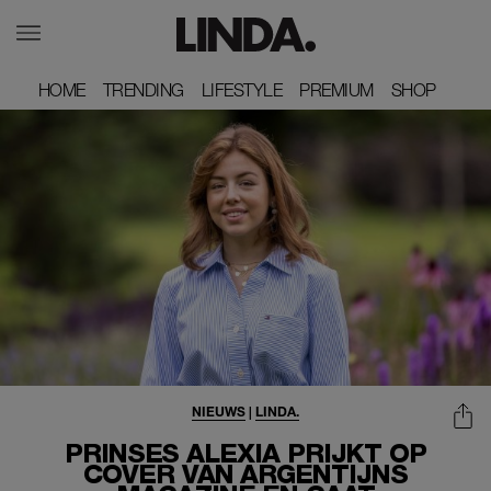
HOME
HOME
TRENDING
TRENDING
LIFESTYLE
LIFESTYLE
PREMIUM
PREMIUM
SHOP
SHOP
NIEUWS
|
LINDA.
PRINSES ALEXIA PRIJKT OP
COVER VAN ARGENTIJNS