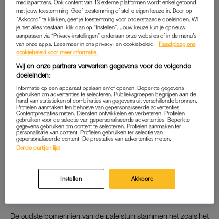
mediapartners. Ook content van 13 externe platformen wordt enkel getoond
Het Loo wil de bomenlanen vervangen om de veiligheid van
met jouw toestemming. Geef toestemming of stel je eigen keuze in. Door op
"Akkoord" te klikken, geef je toestemming voor onderstaande doeleinden. Wil
de bezoekers te waarborgen. Die wens werd groter toen een
je niet alles toestaan, klik dan op “Instellen”. Jouw keuze kun je opnieuw
beukenboom tegen het entreegebouw viel en vorig jaar een
aanpassen via “Privacy-instellingen” onderaan onze websites of in de menu’s
eik de paleisvleugel raakte.
van onze apps. Lees meer in ons privacy- en cookiebeleid.
Raadpleeg ons
cookiebeleid voor meer informatie.
Lees ook
Wij en onze partners verwerken gegevens voor de volgende
doeleinden:
Baarn stemt in met bomenkap bij Paleis Soestdijk, prinsessen
Informatie op een apparaat opslaan en/of openen. Beperkte gegevens
niet blij
gebruiken om advertenties te selecteren. Publieksgroepen begrijpen aan de
hand van statistieken of combinaties van gegevens uit verschillende bronnen.
Profielen aanmaken ten behoeve van gepersonaliseerde advertenties.
Contentprestaties meten. Diensten ontwikkelen en verbeteren. Profielen
EXCUUSBOMEN
gebruiken voor de selectie van gepersonaliseerde advertenties. Beperkte
gegevens gebruiken om content te selecteren. Profielen aanmaken ter
personalisatie van content. Profielen gebruiken ter selectie van
Omwonenden zijn ervan overtuigd dat Paleis Het Loo deze
gepersonaliseerde content. De prestaties van advertenties meten.
twee bomen als ‘excuusbomen’ gebruikt. Uit een onderzoek,
Derde partijen lijst
waarbij aan boomtakken is getrokken, zou zijn gebleken dat
de meeste bomen in goede conditie zijn en niet zomaar
Instellen
Akkoord
afbreken of omvallen. De omwonenden stellen dat dit
onderzoek bewust achterwege is gelaten.
De oudste bomenrijen van de paleistuin stammen net zoals het