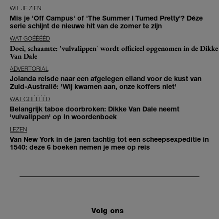
WIL JE ZIEN
Mis je 'Off Campus' of 'The Summer I Turned Pretty'? Déze
serie schijnt de nieuwe hit van de zomer te zijn
WAT GOÉÉÉÉD
Doei, schaamte: 'vulvalippen' wordt officieel opgenomen in de Dikke
Van Dale
ADVERTORIAL
Jolanda reisde naar een afgelegen eiland voor de kust van
Zuid-Australië: 'Wij kwamen aan, onze koffers niet'
WAT GOÉÉÉÉD
Belangrijk taboe doorbroken: Dikke Van Dale neemt
'vulvalippen' op in woordenboek
LEZEN
Van New York in de jaren tachtig tot een scheepsexpeditie in
1540: deze 6 boeken nemen je mee op reis
Volg ons