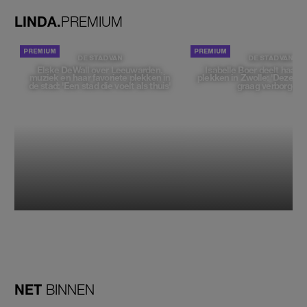
LINDA.
PREMIUM
DE STAD VAN
DE STAD VAN
Elske DeWall over Leeuwarden,
Isabelle Boer deelt haar f
muziek en haar favoriete plekken in
plekken in Zwolle: 'Deze pl
de stad: 'Een stad die voelt als thuis'
graag verborgen'
NET
BINNEN