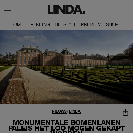
HOME
HOME
TRENDING
TRENDING
LIFESTYLE
LIFESTYLE
PREMIUM
PREMIUM
SHOP
SHOP
NIEUWS
|
LINDA.
MONUMENTALE BOMENLANEN
PALEIS HET LOO MOGEN GEKAPT