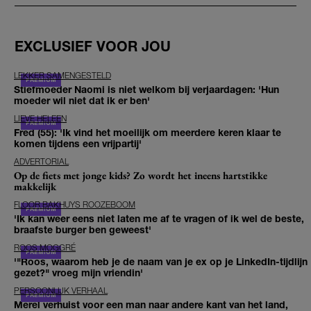
EXCLUSIEF VOOR JOU
LEKKER SAMENGESTELD
Stiefmoeder Naomi is niet welkom bij verjaardagen: 'Hun
moeder wil niet dat ik er ben'
LIEVE HELEEN
Fred (55): 'Ik vind het moeilijk om meerdere keren klaar te
komen tijdens een vrijpartij'
ADVERTORIAL
Op de fiets met jonge kids? Zo wordt het ineens hartstikke
makkelijk
FLOOR BAKHUYS ROOZEBOOM
'Ik kan weer eens niet laten me af te vragen of ik wel de beste,
braafste burger ben geweest'
ROOS MOGGRÉ
'"Roos, waarom heb je de naam van je ex op je LinkedIn-tijdlijn
gezet?" vroeg mijn vriendin'
PERSOONLIJK VERHAAL
Merel verhuist voor een man naar andere kant van het land,