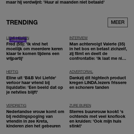
maar hij verdwijnt: 'Huur al maanden niet betaald'
TRENDING
MEER
LIEVE HELEEN
INTERVIEW
Fred (55): 'Ik vind het
Man achtervolgt Valerie (35)
moeilijk om meerdere keren
in het bos en betast zichzelf,
klaar te komen tijdens een
zij filmt en deelt de
vrijpartij'
confrontatie: 'Ik laat me niet
tegenhouden'
HEFTIG
ADVERTORIAL
Eline uit 'B&B Vol Liefde'
Dankzij dit hightech product
verloor haar vriend bij
kregen LINDA.lezers frissere
liquidatie: 'Een beeld dat op
en schonere tanden
je netvlies blijft'
VERDRIETIG
ZURE BUREN
Nederlandse vrouw komt om
Sterres buurvrouw kookt 's
bij reddingspoging van
ochtends met veel knoflook
vriendin in zee Kreta,
en kruiden: 'Ook mijn huis
kinderen zien het gebeuren
stinkt'