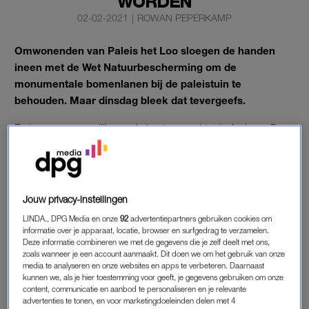
WORDEN
02-02-2021
|
ROWAN PEPERKAMP
Omwonenden van Paleis het Loo sloegen de handen
ineen met de Wet Natuurbescherming om de
monumentale bomenlanen bij de paleistuin te
behouden. Maar dinsdag bleek dat tevergeefs.
Ze kregen geen gelijk van de bestuursrechter in Arnhem. De
bomen mogen gewoon gekapt worden.
PALEIS HET LOO
Jouw privacy-instellingen
In de tuin wonen dieren als een boommarter, vleermuizen en
LINDA., DPG Media en onze
92
advertentiepartners gebruiken cookies om
vliegende herten (een keversoort) die beschermd worden door
informatie over je apparaat, locatie, browser en surfgedrag te verzamelen.
de Wet Natuurbescherming. Het Loo kreeg een ontheffing
Deze informatie combineren we met de gegevens die je zelf deelt met ons,
zoals wanneer je een account aanmaakt. Dit doen we om het gebruik van onze
voor het kappen van de bomen, omdat de dieren niet in
media te analyseren en onze websites en apps te verbeteren. Daarnaast
gevaar zouden komen. Maar omwonenden zijn het daar niet
kunnen we, als je hier toestemming voor geeft, je gegevens gebruiken om onze
content, communicatie en aanbod te personaliseren en je relevante
mee eens.
advertenties te tonen, en voor marketingdoeleinden delen met 4