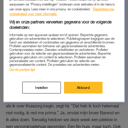
rijden ergens naartoe om afscheid te nemen. Dat was
aanpassen via “Privacy-instellingen” onderaan onze websites of in de menu’s
van onze apps. Lees meer in ons privacy- en cookiebeleid.
Raadpleeg ons
verschrikkelijk.”
cookiebeleid voor meer informatie.
Wij en onze partners verwerken gegevens voor de volgende
Het afscheid blijkt al gauw van korte duur te zijn. “Na
doeleinden:
anderhalve maand was ze een weekje vrij. “Kom naar hier!”
Informatie op een apparaat opslaan en/of openen. Beperkte gegevens
zei ik toen. “Koop een enkeltje, dan rijd ik je wel weer terug.”
gebruiken om advertenties te selecteren. Publieksgroepen begrijpen aan de
hand van statistieken of combinaties van gegevens uit verschillende bronnen.
Nou, toen hebben we nog een keer de hele dag gezellig in de
Profielen aanmaken ten behoeve van gepersonaliseerde advertenties.
Contentprestaties meten. Diensten ontwikkelen en verbeteren. Profielen
auto gezeten.”
gebruiken voor de selectie van gepersonaliseerde advertenties. Beperkte
gegevens gebruiken om content te selecteren. Profielen aanmaken ter
personalisatie van content. Profielen gebruiken ter selectie van
gepersonaliseerde content. De prestaties van advertenties meten.
DEMENTERENDE VADER
Derde partijen lijst
Al met al probeert
Van der Meer
het beste te maken van deze
nieuwe levensfase. “Het hoort bij het leven. En terwijl ik haar
Instellen
Akkoord
aan het loslaten ben, neemt de zorg voor mijn vader toe. Nu
heb ik een 84-jarige puber. Hij is aan het dementeren, maar
als ik over thuiszorg begin, zegt hij: “Dat heb ik toch helemaal
niet nodig, ik red me prima.” Ja, omdat mijn broer Barend en
ik alles doen. Toevallig hebben we deze week een plekkie in
een verzorgingstehuis gevonden. Een fijn huis, maar toch. Ook