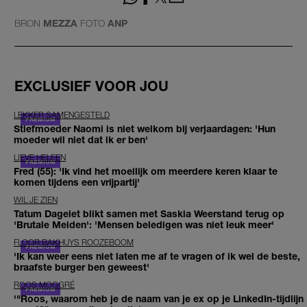
BRON
MEZZA
FOTO
ANP
EXCLUSIEF VOOR JOU
LEKKER SAMENGESTELD
Stiefmoeder Naomi is niet welkom bij verjaardagen: 'Hun
moeder wil niet dat ik er ben'
LIEVE HELEEN
Fred (55): 'Ik vind het moeilijk om meerdere keren klaar te
komen tijdens een vrijpartij'
WIL JE ZIEN
Tatum Dagelet blikt samen met Saskia Weerstand terug op
'Brutale Meiden': 'Mensen beledigen was niet leuk meer'
FLOOR BAKHUYS ROOZEBOOM
'Ik kan weer eens niet laten me af te vragen of ik wel de beste,
braafste burger ben geweest'
ROOS MOGGRÉ
'"Roos, waarom heb je de naam van je ex op je LinkedIn-tijdlijn