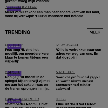
gezet?" vroeg mijn vriendin'
PERSOONLIJK VERHAAL
Merel verhuist voor een man naar andere kant van het land,
maar hij verdwijnt: 'Huur al maanden niet betaald'
TRENDING
MEER
LIEVE HELEEN
TATUM DAGELET
Fred (55): 'Ik vind het
'Ollie is vertrokken naar een
moeilijk om meerdere keren
adres ver weg van ons. En
klaar te komen tijdens een
dat doet pijn’
vrijpartij'
VRIJPARTIJ
ADVERTORIAL
Word een professional yapper:
Noa (26): 'Ik moest in de
zó wordt nieuwe mensen
spiegel kijken terwijl zij met
ontmoeten veel minder
me aan het seksen was en
awkward
de tranen sprongen in mijn
ogen'
LEKKER SAMENGESTELD
HEFTIG
Stiefmoeder Naomi is niet
Eline uit 'B&B Vol Liefde'
welkom bij verjaardagen:
verloor haar vriend bij