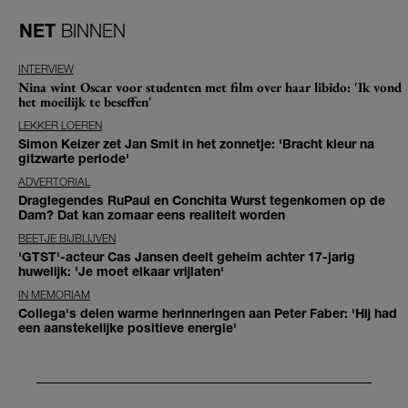
NET
BINNEN
INTERVIEW
Nina wint Oscar voor studenten met film over haar libido: 'Ik vond
het moeilijk te beseffen'
LEKKER LOEREN
Simon Keizer zet Jan Smit in het zonnetje: 'Bracht kleur na
gitzwarte periode'
ADVERTORIAL
Draglegendes RuPaul en Conchita Wurst tegenkomen op de
Dam? Dat kan zomaar eens realiteit worden
BEETJE BIJBLIJVEN
'GTST'-acteur Cas Jansen deelt geheim achter 17-jarig
huwelijk: 'Je moet elkaar vrijlaten'
IN MEMORIAM
Collega's delen warme herinneringen aan Peter Faber: 'Hij had
een aanstekelijke positieve energie'