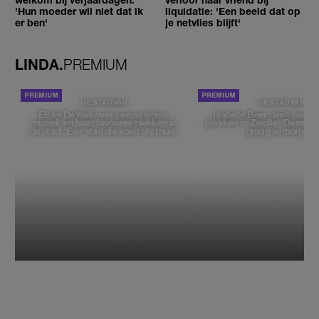
'Hun moeder wil niet dat ik
liquidatie: 'Een beeld dat op
er ben'
je netvlies blijft'
LINDA.
PREMIUM
DE STAD VAN
DE STAD VAN
Elske DeWall over Leeuwarden,
Isabelle Boer deelt haar f
muziek en haar favoriete plekken in
plekken in Zwolle: 'Deze pl
de stad: 'Een stad die voelt als thuis'
graag verborgen'