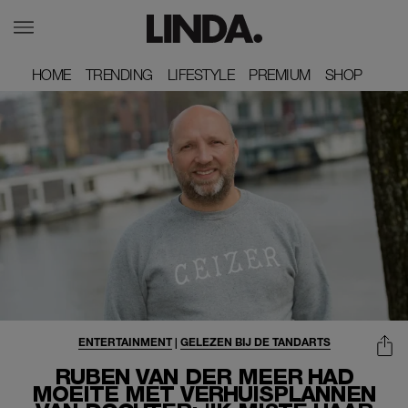
HOME
HOME
TRENDING
TRENDING
LIFESTYLE
LIFESTYLE
PREMIUM
PREMIUM
SHOP
SHOP
ENTERTAINMENT
|
GELEZEN BIJ DE TANDARTS
RUBEN VAN DER MEER HAD
MOEITE MET VERHUISPLANNEN