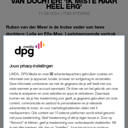
VAN DOCHTER: 'IK MISTE HAAR
HEEL ERG'
11-08-2024
|
TOM STEVENS
Ruben van der Meer is de trotse vader van twee
dochters: Leila en Ella-Mae. Laatstgenoemde vertrok
onlangs voor haar studie naar Denemarken en dat
afscheid viel de cabaretier behoorlijk zwaar.
Dat vertelt Van der Meer in een gesprek met
Jouw privacy-instellingen
weekendmagazine
Mezza
.
LINDA., DPG Media en onze
92
advertentiepartners gebruiken cookies om
informatie over je apparaat, locatie, browser en surfgedrag te verzamelen.
Deze informatie combineren we met de gegevens die je zelf deelt met ons,
zoals wanneer je een account aanmaakt. Dit doen we om het gebruik van onze
DENEMARKEN
media te analyseren en onze websites en apps te verbeteren. Daarnaast
Van der Meer
zegt het behoorlijk lastig te vinden dat zijn
kunnen we, als je hier toestemming voor geeft, je gegevens gebruiken om onze
content, communicatie en aanbod te personaliseren en je relevante
kinderen nu hun eigen weg gaan. “Mijn jongste dochter heeft
advertenties te tonen, en voor marketingdoeleinden delen met 4
net zes maanden voor haar studie in Denemarken gezeten. Ik
mediapartners. Ook content van 13 externe platformen wordt enkel getoond
met jouw toestemming. Geef toestemming of stel je eigen keuze in. Door op
miste haar heel erg. We hebben haar met de auto naar haar
"Akkoord" te klikken, geef je toestemming voor onderstaande doeleinden. Wil
studentenflatje gebracht. Onderweg voel je de hele tijd: we
je niet alles toestaan, klik dan op “Instellen”. Jouw keuze kun je opnieuw