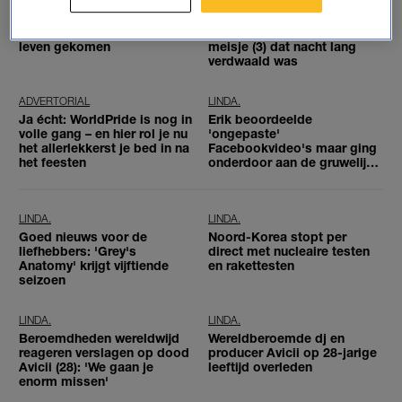
Avicii is volgens de politie
Dove en gedeeltelijk blinde
niet door een misdrijf om het
hond Max beschermde
leven gekomen
meisje (3) dat nacht lang
verdwaald was
ADVERTORIAL
LINDA.
Ja écht: WorldPride is nog in
Erik beoordeelde
volle gang – en hier rol je nu
'ongepaste'
het allerlekkerst je bed in na
Facebookvideo's maar ging
het feesten
onderdoor aan de gruwelijke
beelden
LINDA.
LINDA.
Goed nieuws voor de
Noord-Korea stopt per
liefhebbers: 'Grey's
direct met nucleaire testen
Anatomy' krijgt vijftiende
en rakettesten
seizoen
LINDA.
LINDA.
Beroemdheden wereldwijd
Wereldberoemde dj en
reageren verslagen op dood
producer Avicii op 28-jarige
Avicii (28): 'We gaan je
leeftijd overleden
enorm missen'