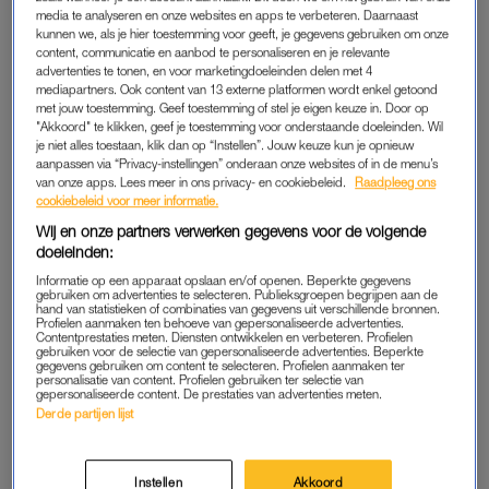
van Avicii uit de Domtoren
Middleton (34) is in
media te analyseren en onze websites en apps te verbeteren. Daarnaast
klinkt, gaat de hele wereld
verwachting van eerste
kunnen we, als je hier toestemming voor geeft, je gegevens gebruiken om onze
over
kindje
content, communicatie en aanbod te personaliseren en je relevante
advertenties te tonen, en voor marketingdoeleinden delen met 4
mediapartners. Ook content van 13 externe platformen wordt enkel getoond
ADVERTORIAL
LINDA.
met jouw toestemming. Geef toestemming of stel je eigen keuze in. Door op
Praten, lachen én bewegen:
Journalist tijdens Facebook-
"Akkoord" te klikken, geef je toestemming voor onderstaande doeleinden. Wil
dit event doorbreekt het
livestream doodgeschoten
je niet alles toestaan, klik dan op “Instellen”. Jouw keuze kun je opnieuw
taboe rondom urineverlies –
bij rellen in Nicaragua
aanpassen via “Privacy-instellingen” onderaan onze websites of in de menu’s
en jij kunt daarbij zijn
van onze apps. Lees meer in ons privacy- en cookiebeleid.
Raadpleeg ons
cookiebeleid voor meer informatie.
Wij en onze partners verwerken gegevens voor de volgende
LINDA.
LINDA.
doeleinden:
Acteur Verne Troyer, Mini-Me
India voert doodstraf in voor
uit 'Austin Powers', op 49-
verkrachting van kinderen
Informatie op een apparaat opslaan en/of openen. Beperkte gegevens
gebruiken om advertenties te selecteren. Publieksgroepen begrijpen aan de
jarige leeftijd overleden
jonger dan twaalf jaar
hand van statistieken of combinaties van gegevens uit verschillende bronnen.
Profielen aanmaken ten behoeve van gepersonaliseerde advertenties.
Contentprestaties meten. Diensten ontwikkelen en verbeteren. Profielen
ADVERTORIAL
LINDA.
gebruiken voor de selectie van gepersonaliseerde advertenties. Beperkte
gegevens gebruiken om content te selecteren. Profielen aanmaken ter
Dankzij dit hightech product
Deze trucker heeft de
personalisatie van content. Profielen gebruiken ter selectie van
kregen LINDA.lezers frissere
perfecte reactie op
gepersonaliseerde content. De prestaties van advertenties meten.
en schonere tanden
automobilist die afval in
Derde partijen lijst
berm dumpt
Instellen
Akkoord
LINDA.
LINDA.