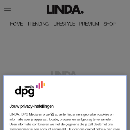
HOME
HOME
TRENDING
TRENDING
LIFESTYLE
LIFESTYLE
PREMIUM
PREMIUM
SHOP
SHOP
LINDA.
PAMFLET IN FRANSE KRANT:
'MOSLIMEXTREMISTEN KEREN ZICH TEGEN
Jouw privacy-instellingen
JODEN IN FRANKRIJK'
LINDA., DPG Media en onze
92
advertentiepartners gebruiken cookies om
informatie over je apparaat, locatie, browser en surfgedrag te verzamelen.
LINDA.
LINDA.
Deze informatie combineren we met de gegevens die je zelf deelt met ons,
Deze video waarin de muziek
Mooi nieuws: Pippa
zoals wanneer je een account aanmaakt. Dit doen we om het gebruik van onze