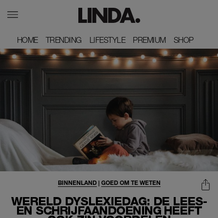
HOME
HOME
TRENDING
TRENDING
LIFESTYLE
LIFESTYLE
PREMIUM
PREMIUM
SHOP
SHOP
BINNENLAND
|
GOED OM TE WETEN
WERELD DYSLEXIEDAG: DE LEES-
EN SCHRIJFAANDOENING HEEFT