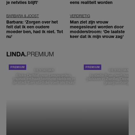
je netvlies blijft'
eens realiteit worden
BARBARA & JOOST
VERDRIETIG
Barbara: 'Zorgen over het
Man ziet zijn vrouw
feit dat ik een oudere
meegesleurd worden door
moeder ben, had ik niet. Tot
modderstroom: 'De laatste
nu'
keer dat ik mijn vrouw zag'
LINDA.
PREMIUM
DE STAD VAN
DE STAD VAN
Elske DeWall over Leeuwarden,
Isabelle Boer deelt haar f
muziek en haar favoriete plekken in
plekken in Zwolle: 'Deze pl
de stad: 'Een stad die voelt als thuis'
graag verborgen'