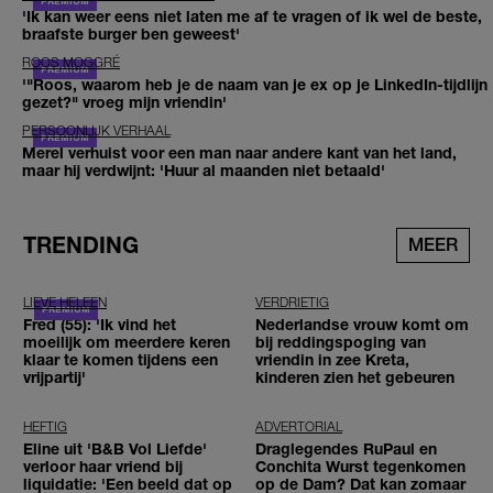
'Ik kan weer eens niet laten me af te vragen of ik wel de beste,
braafste burger ben geweest'
ROOS MOGGRÉ
'"Roos, waarom heb je de naam van je ex op je LinkedIn-tijdlijn
gezet?" vroeg mijn vriendin'
PERSOONLIJK VERHAAL
Merel verhuist voor een man naar andere kant van het land,
maar hij verdwijnt: 'Huur al maanden niet betaald'
TRENDING
MEER
LIEVE HELEEN
VERDRIETIG
Fred (55): 'Ik vind het
Nederlandse vrouw komt om
moeilijk om meerdere keren
bij reddingspoging van
klaar te komen tijdens een
vriendin in zee Kreta,
vrijpartij'
kinderen zien het gebeuren
HEFTIG
ADVERTORIAL
Eline uit 'B&B Vol Liefde'
Draglegendes RuPaul en
verloor haar vriend bij
Conchita Wurst tegenkomen
liquidatie: 'Een beeld dat op
op de Dam? Dat kan zomaar