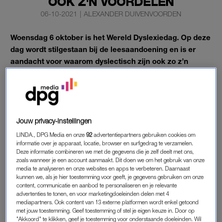
ÓÓK Z'N VOORDELEN
06-10-2021
|
ALEXANDER DUIVENVOORDEN
Woensdag 6 oktober is het Wereld Dyslexiedag. Op deze
dag wordt stilgestaan bij de leesaandoening en is er
aandacht voor waarom dyslectisch zijn ook zo z’n
voordelen heeft.
Volgens het CBS is gemiddeld acht procent van de bevolking
dyslectisch.
Jouw privacy-instellingen
LINDA., DPG Media en onze
92
advertentiepartners gebruiken cookies om
informatie over je apparaat, locatie, browser en surfgedrag te verzamelen.
WERELD DYSLEXIEDAG
Deze informatie combineren we met de gegevens die je zelf deelt met ons,
Vaak doen ze zich al op jonge leeftijd voor: lees- en
zoals wanneer je een account aanmaakt. Dit doen we om het gebruik van onze
media te analyseren en onze websites en apps te verbeteren. Daarnaast
schrijfproblemen. Worden ze problemen geconstateerd tijdens
kunnen we, als je hier toestemming voor geeft, je gegevens gebruiken om onze
de ontwikkeling van ons kroost, dan komt de term ‘dyslexie’ al
content, communicatie en aanbod te personaliseren en je relevante
advertenties te tonen, en voor marketingdoeleinden delen met 4
snel om de hoek kijken. De oorzaak van de taalproblematiek
mediapartners. Ook content van 13 externe platformen wordt enkel getoond
blijkt neurologisch van aard.
met jouw toestemming. Geef toestemming of stel je eigen keuze in. Door op
"Akkoord" te klikken, geef je toestemming voor onderstaande doeleinden. Wil