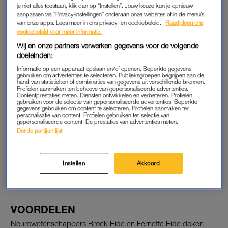
je niet alles toestaan, klik dan op “Instellen”. Jouw keuze kun je opnieuw
De lees- en schrijfaandoening wordt vaak als iets ‘negatiefs’
aanpassen via “Privacy-instellingen” onderaan onze websites of in de menu’s
gezien, maar dat hoeft echt niet. Meer dan genoeg mensen
van onze apps. Lees meer in ons privacy- en cookiebeleid.
Raadpleeg ons
cookiebeleid voor meer informatie.
laten zien dat je zeker een rooskleurige toekomst tegemoet
kan gaan. Zo heeft auteur Adriaan van Dis dyslexie, net als
Wij en onze partners verwerken gegevens voor de volgende
doeleinden:
Joop van den Ende. Van 1 tot en met 8 oktober is het de
Week van Dyslexie. Organisatoren HOI Foundation en Dyslexie
Informatie op een apparaat opslaan en/of openen. Beperkte gegevens
gebruiken om advertenties te selecteren. Publieksgroepen begrijpen aan de
Font hopen met deze week het stigma op dyslexie weg te
hand van statistieken of combinaties van gegevens uit verschillende bronnen.
Profielen aanmaken ten behoeve van gepersonaliseerde advertenties.
krijgen.
Contentprestaties meten. Diensten ontwikkelen en verbeteren. Profielen
gebruiken voor de selectie van gepersonaliseerde advertenties. Beperkte
gegevens gebruiken om content te selecteren. Profielen aanmaken ter
personalisatie van content. Profielen gebruiken ter selectie van
gepersonaliseerde content. De prestaties van advertenties meten.
Geld verdienen aan kinderen
Derde partijen lijst
met leesproblemen: de
dyslexie-industrie
Instellen
Akkoord
LEES OOK
VOORDELEN
Neurowetenschappers Brock Eide en Fernette Eide doken