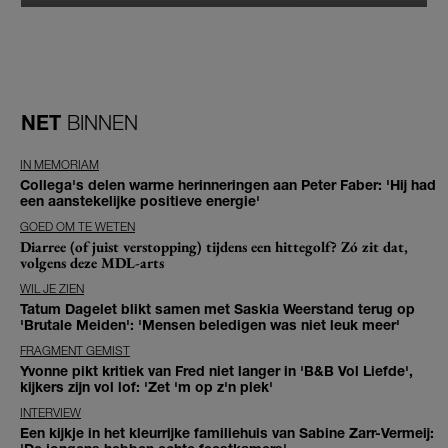
NET
BINNEN
IN MEMORIAM
Collega's delen warme herinneringen aan Peter Faber: 'Hij had
een aanstekelijke positieve energie'
GOED OM TE WETEN
Diarree (of juist verstopping) tijdens een hittegolf? Zó zit dat,
volgens deze MDL-arts
WIL JE ZIEN
Tatum Dagelet blikt samen met Saskia Weerstand terug op
'Brutale Meiden': 'Mensen beledigen was niet leuk meer'
FRAGMENT GEMIST
Yvonne pikt kritiek van Fred niet langer in 'B&B Vol Liefde',
kijkers zijn vol lof: 'Zet 'm op z'n plek'
INTERVIEW
Een kijkje in het kleurrijke familiehuis van Sabine Zarr-Vermeij: