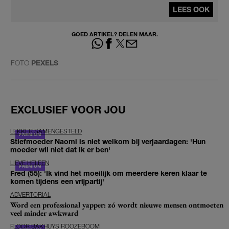
LEES OOK
GOED ARTIKEL? DELEN MAAR.
FOTO
PEXELS
EXCLUSIEF VOOR JOU
LEKKER SAMENGESTELD
Stiefmoeder Naomi is niet welkom bij verjaardagen: 'Hun
moeder wil niet dat ik er ben'
LIEVE HELEEN
Fred (55): 'Ik vind het moeilijk om meerdere keren klaar te
komen tijdens een vrijpartij'
ADVERTORIAL
Word een professional yapper: zó wordt nieuwe mensen ontmoeten
veel minder awkward
FLOOR BAKHUYS ROOZEBOOM