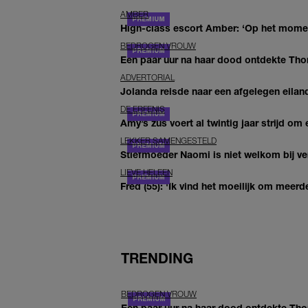
AMBER
High-class escort Amber: ‘Op het moment
BEDROGEN VROUW
Een paar uur na haar dood ontdekte Thom 
ADVERTORIAL
Jolanda reisde naar een afgelegen eiland
DE ERFENIS
Amy’s zus voert al twintig jaar strijd om 
LEKKER SAMENGESTELD
Stiefmoeder Naomi is niet welkom bij ver
LIEVE HELEEN
Fred (55): 'Ik vind het moeilijk om meerde
TRENDING
BEDROGEN VROUW
Een paar uur na haar dood ontdekte Th