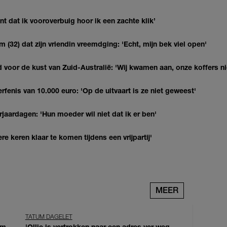
 dat ik vooroverbuig hoor ik een zachte klik’
(32) dat zijn vriendin vreemdging: 'Echt, mijn bek viel open'
 voor de kust van Zuid-Australië: 'Wij kwamen aan, onze koffers ni
erfenis van 10.000 euro: 'Op de uitvaart is ze niet geweest'
jaardagen: 'Hun moeder wil niet dat ik er ben'
re keren klaar te komen tijdens een vrijpartij'
MEER
TATUM DAGELET
om
'Ollie is vertrokken naar een adres ver weg