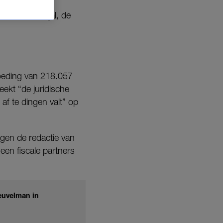
Anis Boumanjal, de
oeding van 218.057
ekt “de juridische
 af te dingen valt” op
egen de redactie van
een fiscale partners
euvelman in