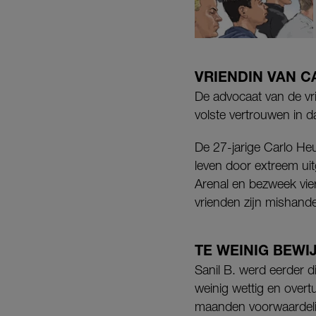
VRIENDIN VAN C
De advocaat van de vri
volste vertrouwen in d
De 27-jarige Carlo H
leven door extreem ui
Arenal en bezweek vier
vrienden zijn mishand
TE WEINIG BEWI
Sanil B. werd eerder 
weinig wettig en overt
maanden voorwaardelijk