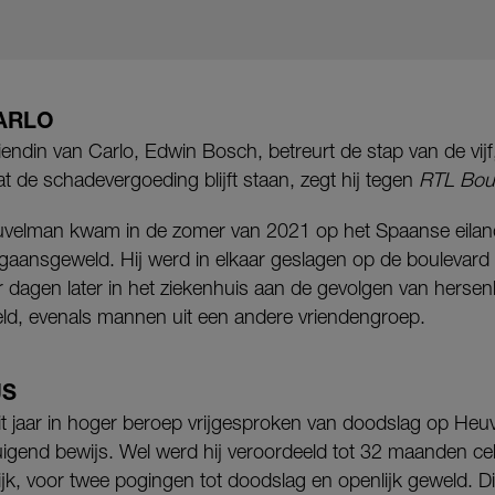
ARLO
endin van Carlo, Edwin Bosch, betreurt de stap van de vijf
at de schadevergoeding blijft staan, zegt hij tegen
RTL Boul
euvelman kwam in de zomer van 2021 op het Spaanse eilan
tgaansgeweld. Hij werd in elkaar geslagen op de boulevard 
 dagen later in het ziekenhuis aan de gevolgen van hersenl
eld, evenals mannen uit een andere vriendengroep.
JS
dit jaar in hoger beroep vrijgesproken van doodslag op He
uigend bewijs. Wel werd hij veroordeeld tot 32 maanden cel
, voor twee pogingen tot doodslag en openlijk geweld. Die s