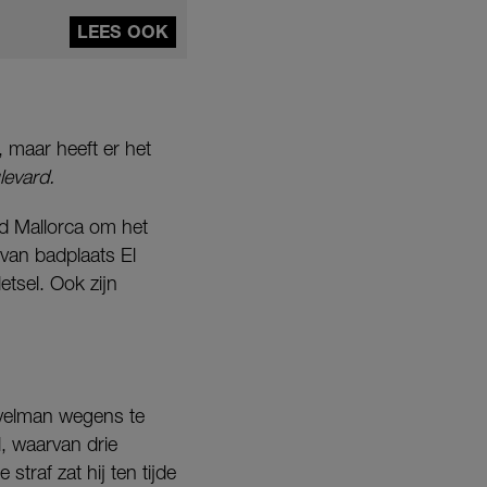
LEES OOK
, maar heeft er het
evard.
d Mallorca om het
van badplaats El
etsel. Ook zijn
uvelman wegens te
, waarvan drie
traf zat hij ten tijde