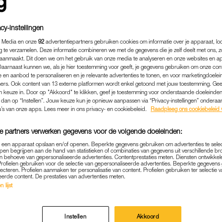
cy-instellingen
 Media en onze
92
advertentiepartners gebruiken cookies om informatie over je apparaat, lo
g te verzamelen. Deze informatie combineren we met de gegevens die je zelf deelt met ons, z
aanmaakt. Dit doen we om het gebruik van onze media te analyseren en onze websites en a
Daarnaast kunnen we, als je hier toestemming voor geeft, je gegevens gebruiken om onze con
 en aanbod te personaliseren en je relevante advertenties te tonen, en voor marketingdoele
ers. Ook content van 13 externe platformen wordt enkel getoond met jouw toestemming. Ge
gen keuze in. Door op "Akkoord" te klikken, geef je toestemming voor onderstaande doeleinden. 
k dan op “Instellen”. Jouw keuze kun je opnieuw aanpassen via “Privacy-instellingen” ondera
u’s van onze apps. Lees meer in ons privacy- en cookiebeleid.
Raadpleeg ons cookiebeleid 
e partners verwerken gegevens voor de volgende doeleinden:
BINNENLAND
|
VOOR DE RECHTER
p een apparaat opslaan en/of openen. Beperkte gegevens gebruiken om advertenties te sele
VERDACHTEN MALLORCA-Z
pen begrijpen aan de hand van statistieken of combinaties van gegevens uit verschillende br
 behoeve van gepersonaliseerde advertenties. Contentprestaties meten. Diensten ontwikkel
SATIE OM SCHADEVERGOE
Profielen gebruiken voor de selectie van gepersonaliseerde advertenties. Beperkte gegeven
lecteren. Profielen aanmaken ter personalisatie van content. Profielen gebruiken ter selectie 
eerde content. De prestaties van advertenties meten.
22-06-2024
|
REDACTIE NIEUWS
 lijst
erdachten uit de Mallorca-zaak, waarin de dood van C
n in cassatie tegen de uitspraak van het gerechtshof
Instellen
Akkoord