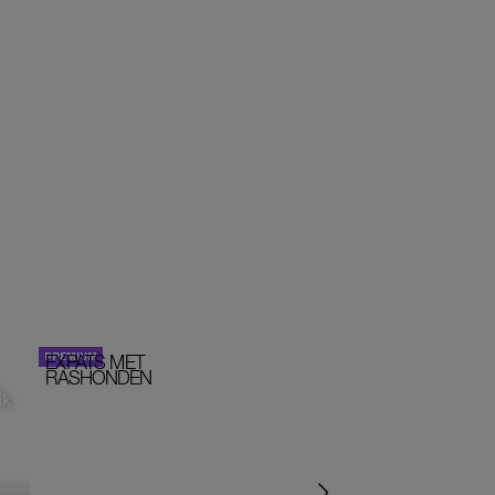
EXPATS MET
STOM!
PORTRETTEN
RASHONDEN
ik