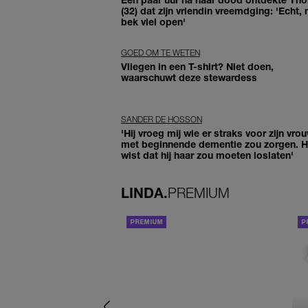
(32) dat zijn vriendin vreemdging: 'Echt, 
bek viel open'
GOED OM TE WETEN
Vliegen in een T-shirt? Niet doen,
waarschuwt deze stewardess
SANDER DE HOSSON
'Hij vroeg mij wie er straks voor zijn vro
met beginnende dementie zou zorgen. Hi
wist dat hij haar zou moeten loslaten'
LINDA.
PREMIUM
ACHTERGROND