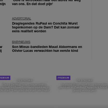
mijn
van ons. En dat doet pijn’
ADVERTORIAL
Draglegendes RuPaul en Conchita Wurst
tegenkomen op de Dam? Dat kan zomaar
eens realiteit worden
BABYNIEUWS
uw
Son Mieux-bandleden Maud Akkermans en
j
Olivier Lucas verwachten hun eerste kind
DE STAD VAN
DE STAD VAN
Elske DeWall over Leeuwarden,
Isabelle Boer deelt haar favoriete
muziek en haar favoriete plekken in
plekken in Zwolle: 'Deze plek houd 
de stad: 'Een stad die voelt als thuis'
graag verborgen'