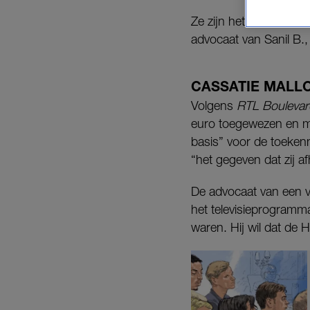
Ze zijn het niet eens
advocaat van Sanil B.,
CASSATIE MALL
Volgens
RTL Boulevar
euro toegewezen en mo
basis” voor de toeken
“het gegeven dat zij a
De advocaat van een va
het televisieprogramma
waren. Hij wil dat de 