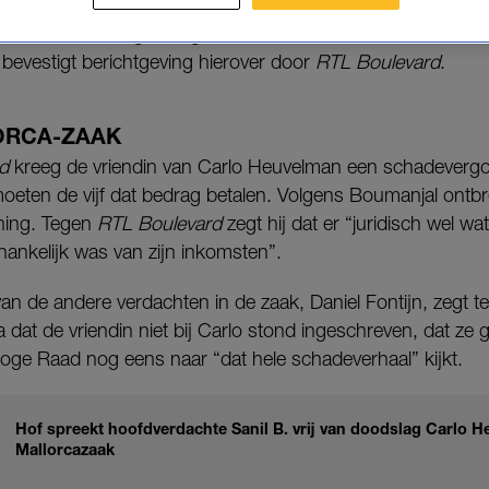
 met de schadevergoeding die ze moeten betalen. Advocaat 
 bevestigt berichtgeving hierover door
RTL Boulevard
.
ORCA-ZAAK
d
kreeg de vriendin van Carlo Heuvelman een schadeverg
eten de vijf dat bedrag betalen. Volgens Boumanjal ontbre
ning. Tegen
RTL Boulevard
zegt hij dat er “juridisch wel wat
fhankelijk was van zijn inkomsten”.
n de andere verdachten in de zaak, Daniel Fontijn, zegt t
 dat de vriendin niet bij Carlo stond ingeschreven, dat ze g
Hoge Raad nog eens naar “dat hele schadeverhaal” kijkt.
Hof spreekt hoofdverdachte Sanil B. vrij van doodslag Carlo H
Mallorcazaak