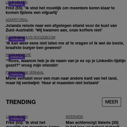
LIEVE HELEEN
Fred (55): 'Ik vind het moeilijk om meerdere keren klaar te
komen tijdens een vrijpartij'
ADVERTORIAL
Jolanda reisde naar een afgelegen eiland voor de kust van
Zuid-Australië: 'Wij kwamen aan, onze koffers niet'
FLOOR BAKHUYS ROOZEBOOM
'Ik kan weer eens niet laten me af te vragen of ik wel de beste,
braafste burger ben geweest'
ROOS MOGGRÉ
'"Roos, waarom heb je de naam van je ex op je LinkedIn-tijdlijn
gezet?" vroeg mijn vriendin'
PERSOONLIJK VERHAAL
Merel verhuist voor een man naar andere kant van het land,
maar hij verdwijnt: 'Huur al maanden niet betaald'
TRENDING
MEER
LIEVE HELEEN
INTERVIEW
Fred (55): 'Ik vind het
Man achtervolgt Valerie (35)
moeilijk om meerdere keren
in het bos en betast zichzelf,