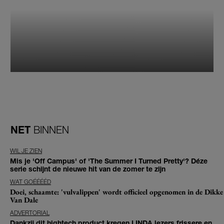
NET
BINNEN
WIL JE ZIEN
Mis je 'Off Campus' of 'The Summer I Turned Pretty'? Déze
serie schijnt de nieuwe hit van de zomer te zijn
WAT GOÉÉÉÉD
Doei, schaamte: 'vulvalippen' wordt officieel opgenomen in de Dikke
Van Dale
ADVERTORIAL
Dankzij dit hightech product kregen LINDA.lezers frissere en