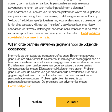
content, communicatie en aanbod te personaliseren en je relevante
onderweg van Ecuador naar Spanje. Met als tussenstop
advertenties te tonen, en voor marketingdoeleinden delen met 4
luchthaven Schiphol.
mediapartners. Ook content van 13 externe platformen wordt enkel getoond
met jouw toestemming. Geef toestemming of stel je eigen keuze in. Door op
"Akkoord" te klikken, geef je toestemming voor onderstaande doeleinden. Wil
“Enkele uren vóór de landing in Nederland kreeg zij last van
je niet alles toestaan, klik dan op “Instellen”. Jouw keuze kun je opnieuw
haar buik en besloot zij naar het toilet te gaan. Tot haar grote
aanpassen via “Privacy-instellingen” onderaan onze websites of in de menu’s
van onze apps. Lees meer in ons privacy- en cookiebeleid.
Raadpleeg ons
verbazing had zij na twee persweeën ineens een baby in haar
cookiebeleid voor meer informatie.
handen: zoon Maximiliano. Tamara had geen idee dat zij
Wij en onze partners verwerken gegevens voor de volgende
zwanger was en was behoorlijk overvallen door het gebeuren.”
doeleinden:
Volgens het Spaarne Gasthuis waren in het vliegtuig twee
Informatie op een apparaat opslaan en/of openen. Beperkte gegevens
artsen en een verpleegkundige uit Oostenrijk, die de moeder
gebruiken om advertenties te selecteren. Publieksgroepen begrijpen aan de
hand van statistieken of combinaties van gegevens uit verschillende bronnen.
na deze verrassende bevalling konden helpen. De baby is
Profielen aanmaken ten behoeve van gepersonaliseerde advertenties.
Contentprestaties meten. Diensten ontwikkelen en verbeteren. Profielen
naar één van deze mensen vernoemd.
gebruiken voor de selectie van gepersonaliseerde advertenties. Beperkte
gegevens gebruiken om content te selecteren. Profielen aanmaken ter
personalisatie van content. Profielen gebruiken ter selectie van
gepersonaliseerde content. De prestaties van advertenties meten.
GOEDE GEZONDHEID
Derde partijen lijst
De twee zijn, na aankomst op Schiphol, met de ambulance
naar het Spaarne Gasthuis Haarlem Zuid gebracht. “Zowel
Instellen
Akkoord
Tamara als Maximiliano waren gelukkig in goede gezondheid”,
schrijft het Spaarne Gasthuis.