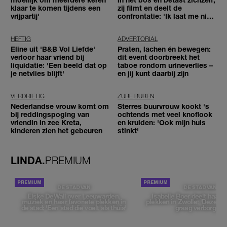
klaar te komen tijdens een
zij filmt en deelt de
vrijpartij'
confrontatie: 'Ik laat me niet
tegenhouden'
HEFTIG
ADVERTORIAL
Eline uit 'B&B Vol Liefde'
Praten, lachen én bewegen:
verloor haar vriend bij
dit event doorbreekt het
liquidatie: 'Een beeld dat op
taboe rondom urineverlies –
je netvlies blijft'
en jij kunt daarbij zijn
VERDRIETIG
ZURE BUREN
Nederlandse vrouw komt om
Sterres buurvrouw kookt 's
bij reddingspoging van
ochtends met veel knoflook
vriendin in zee Kreta,
en kruiden: 'Ook mijn huis
kinderen zien het gebeuren
stinkt'
LINDA.
PREMIUM
DE STAD VAN
DE STAD VAN
Elske DeWall over Leeuwarden,
Isabelle Boer deelt haar f
muziek en haar favoriete plekken in
plekken in Zwolle: 'Deze pl
de stad: 'Een stad die voelt als thuis'
graag verborgen'