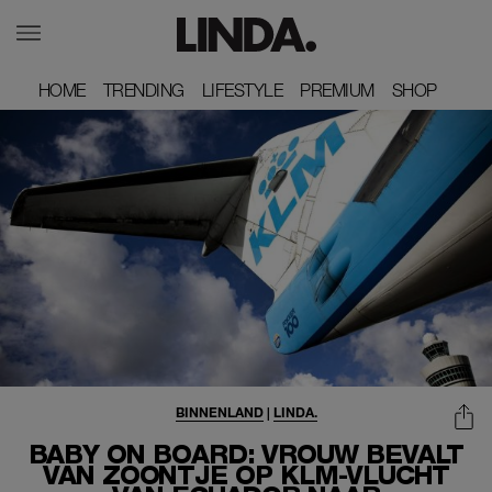
HOME
HOME
TRENDING
TRENDING
LIFESTYLE
LIFESTYLE
PREMIUM
PREMIUM
SHOP
SHOP
BINNENLAND
|
LINDA.
BABY ON BOARD: VROUW BEVALT
VAN ZOONTJE OP KLM-VLUCHT