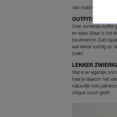
Van matching sets tot f
OUTFITS VOOR O
Over zomerse outfits 
en klaar. Maar is het 
boulevard in Zuid-Spanj
wel lekker luchtig en 
zoekt.
LEKKER ZWIERIG
Wat is er eigenlijk on
haal je daarom het vak
natuurlijk met palmboo
chique
touch
geeft.