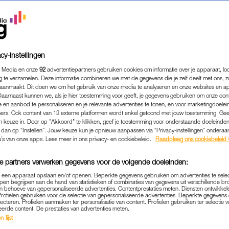
cy-instellingen
 Media en onze
92
advertentiepartners gebruiken cookies om informatie over je apparaat, lo
g te verzamelen. Deze informatie combineren we met de gegevens die je zelf deelt met ons, z
aanmaakt. Dit doen we om het gebruik van onze media te analyseren en onze websites en a
Daarnaast kunnen we, als je hier toestemming voor geeft, je gegevens gebruiken om onze con
 en aanbod te personaliseren en je relevante advertenties te tonen, en voor marketingdoele
ers. Ook content van 13 externe platformen wordt enkel getoond met jouw toestemming. Ge
gen keuze in. Door op "Akkoord" te klikken, geef je toestemming voor onderstaande doeleinden. 
ADVERTORIAL
|
COTTON CLUB
k dan op “Instellen”. Jouw keuze kun je opnieuw aanpassen via “Privacy-instellingen” ondera
PAKKEN MAAR: DEZE OUT
u’s van onze apps. Lees meer in ons privacy- en cookiebeleid.
Raadpleeg ons cookiebeleid 
AAR JE VOLGENDE BEST
e partners verwerken gegevens voor de volgende doeleinden:
p een apparaat opslaan en/of openen. Beperkte gegevens gebruiken om advertenties te sele
pen begrijpen aan de hand van statistieken of combinaties van gegevens uit verschillende br
it en denk je maar één ding: koffer inpakken en wegw
 behoeve van gepersonaliseerde advertenties. Contentprestaties meten. Diensten ontwikkel
Profielen gebruiken voor de selectie van gepersonaliseerde advertenties. Beperkte gegeven
lopen, over het strand, onder die heerlijke mediterrane
lecteren. Profielen aanmaken ter personalisatie van content. Profielen gebruiken ter selectie 
eerde content. De prestaties van advertenties meten.
bij de les blijven, want deze items wil je nog scoren 
 lijst