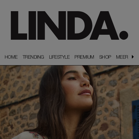
HOME
HOME
TRENDING
TRENDING
LIFESTYLE
LIFESTYLE
PREMIUM
PREMIUM
SHOP
SHOP
MEER
MEER