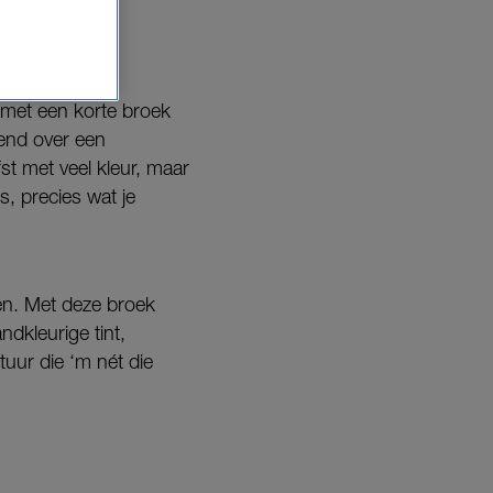
t.
 met een korte broek
rend over een
fst met veel kleur, maar
s, precies wat je
men. Met deze broek
ndkleurige tint,
tuur die ‘m nét die