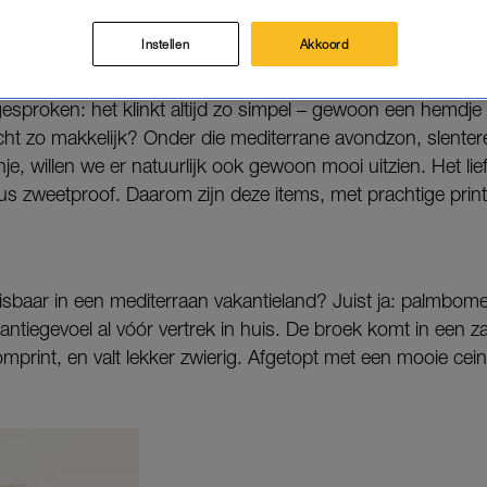
ijne prints – alles wat je nodig hebt voor een zomerse outfi
Instellen
Akkoord
P VAKANTIE
gesproken: het klinkt altijd zo simpel – gewoon een hemdje
écht zo makkelijk? Onder die mediterrane avondzon, slente
e, willen we er natuurlijk ook gewoon mooi uitzien. Het lie
dus zweetproof. Daarom zijn deze items, met prachtige print
misbaar in een mediterraan vakantieland? Juist ja: palmbo
antiegevoel al vóór vertrek in huis. De broek komt in een za
mprint, en valt lekker zwierig. Afgetopt met een mooie cein