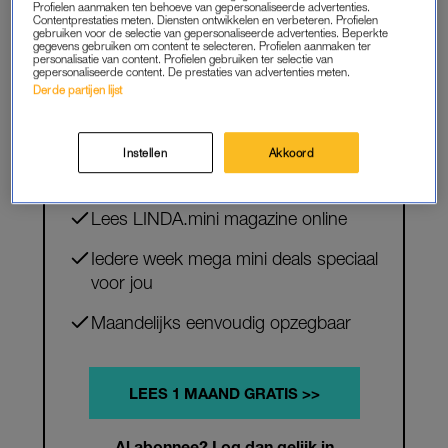
Profielen aanmaken ten behoeve van gepersonaliseerde advertenties.
Contentprestaties meten. Diensten ontwikkelen en verbeteren. Profielen
gebruiken voor de selectie van gepersonaliseerde advertenties. Beperkte
gegevens gebruiken om content te selecteren. Profielen aanmaken ter
personalisatie van content. Profielen gebruiken ter selectie van
PREMIUM
gepersonaliseerde content. De prestaties van advertenties meten.
Derde partijen lijst
VERDER LEZEN?
Krijg onbeperkt toegang tot alle
Instellen
Akkoord
artikelen
Lees LINDA.mini magazine online
Iedere week mega mini deals speciaal
voor jou
Maandelijks eenvoudig opzegbaar
LEES 1 MAAND GRATIS >>
Al abonnee? Log dan gelijk in