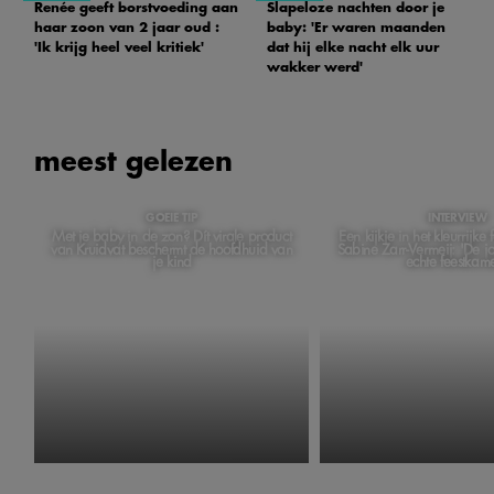
Renée geeft borstvoeding aan
Slapeloze nachten door je
haar zoon van 2 jaar oud :
baby: 'Er waren maanden
'Ik krijg heel veel kritiek'
dat hij elke nacht elk uur
wakker werd'
meest gelezen
GOEIE TIP
INTERVIEW
Met je baby in de zon? Dít virale product
Een kijkje in het kleurrijke
van Kruidvat beschermt de hoofdhuid van
Sabine Zarr-Vermeij: 'De 
je kind
echte feestkame