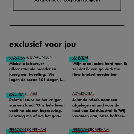
exclusief voor jou
BIJZONDERE BEVALLINGEN
EDITORIAL
Michelle is bewust
'Mijn man lachte hard toen ik
alleenstaande moeder en
zei dat ik een go with the
kreeg een tweeling: ‘We
flow knutselmoeder ben'
lagen de eerste 101 dagen in
het ziekenhuis’
ZONDER EN MET
ADVERTORIAL
Relatie-issues na het krijgen
Jolanda reisde naar een
van een kind: ‘Ons hele leven
afgelegen eiland voor de
voelt nu als een beproeving,
kust van Zuid-Australië: 'Wij
ik vraag me of we het gaan
kwamen aan, onze koffers
redden'
niet'
PERSOONLIJK VERHAAL
PERSOONLIJK VERHAAL