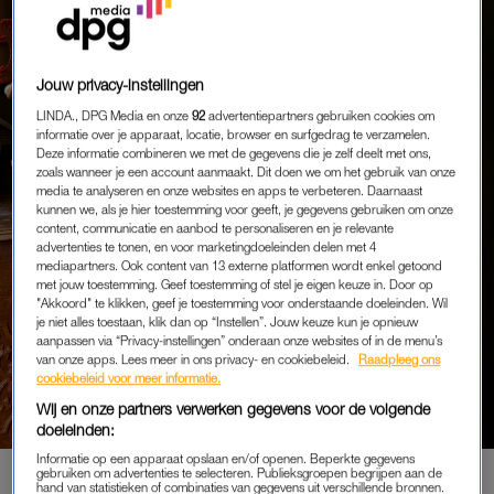
Jouw privacy-instellingen
LINDA., DPG Media en onze
92
advertentiepartners gebruiken cookies om
informatie over je apparaat, locatie, browser en surfgedrag te verzamelen.
Deze informatie combineren we met de gegevens die je zelf deelt met ons,
zoals wanneer je een account aanmaakt. Dit doen we om het gebruik van onze
media te analyseren en onze websites en apps te verbeteren. Daarnaast
kunnen we, als je hier toestemming voor geeft, je gegevens gebruiken om onze
content, communicatie en aanbod te personaliseren en je relevante
advertenties te tonen, en voor marketingdoeleinden delen met 4
mediapartners. Ook content van 13 externe platformen wordt enkel getoond
met jouw toestemming. Geef toestemming of stel je eigen keuze in. Door op
"Akkoord" te klikken, geef je toestemming voor onderstaande doeleinden. Wil
je niet alles toestaan, klik dan op “Instellen”. Jouw keuze kun je opnieuw
WOONSPUL
aanpassen via “Privacy-instellingen” onderaan onze websites of in de menu’s
van onze apps. Lees meer in ons privacy- en cookiebeleid.
Raadpleeg ons
VAN SLIMME
cookiebeleid voor meer informatie.
OPBERGOPLOSSINGEN TOT
DE MOOISTE ITEMS VOOR
Wij en onze partners verwerken gegevens voor de volgende
KINDERKAMERS: ELISAH
doeleinden:
JACOBS SPOT HET VOOR
Informatie op een apparaat opslaan en/of openen. Beperkte gegevens
LINDA.MINI
gebruiken om advertenties te selecteren. Publieksgroepen begrijpen aan de
hand van statistieken of combinaties van gegevens uit verschillende bronnen.