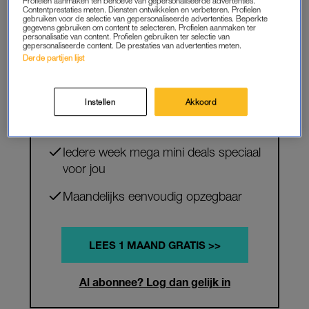
Profielen aanmaken ten behoeve van gepersonaliseerde advertenties.
Contentprestaties meten. Diensten ontwikkelen en verbeteren. Profielen
gebruiken voor de selectie van gepersonaliseerde advertenties. Beperkte
PREMIUM
gegevens gebruiken om content te selecteren. Profielen aanmaken ter
personalisatie van content. Profielen gebruiken ter selectie van
VERDER LEZEN?
gepersonaliseerde content. De prestaties van advertenties meten.
Derde partijen lijst
Krijg onbeperkt toegang tot alle
artikelen
Instellen
Akkoord
Lees LINDA.mini magazine online
Iedere week mega mini deals speciaal
voor jou
Maandelijks eenvoudig opzegbaar
LEES 1 MAAND GRATIS >>
Al abonnee? Log dan gelijk in