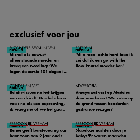
exclusief voor jou
BIJZONDERE BEVALLINGEN
EDITORIAL
Michelle is bewust
'Mijn man lachte hard toen ik
alleenstaande moeder en
zei dat ik een go with the
kreeg een tweeling: ‘We
flow knutselmoeder ben'
lagen de eerste 101 dagen in
het ziekenhuis’
ZONDER EN MET
ADVERTORIAL
Relatie-issues na het krijgen
Amaya zat vast op Madeira
van een kind: ‘Ons hele leven
door noodweer: 'We zaten op
voelt nu als een beproeving,
de grond tussen honderden
ik vraag me of we het gaan
gestrande reizigers'
redden'
PERSOONLIJK VERHAAL
PERSOONLIJK VERHAAL
Renée geeft borstvoeding aan
Slapeloze nachten door je
haar zoon van 2 jaar oud :
baby: 'Er waren maanden