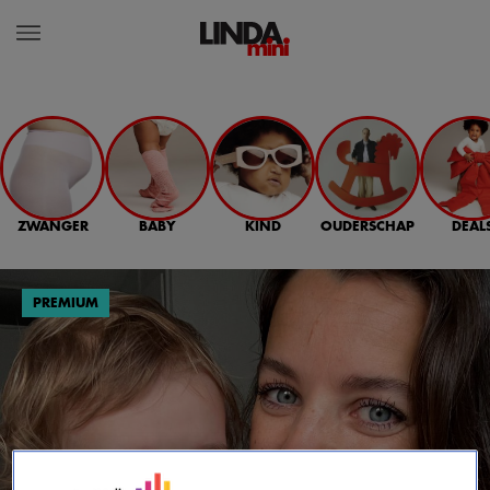
ZWANGER
BABY
KIND
OUDERSCHAP
DEAL