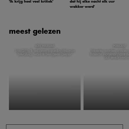
'Ik krijg heel veel kritiek'
dat hij elke nacht elk uur
wakker werd'
meest gelezen
LOÏS IGLESIAS
PODCAST
Loïs (25): 'Ik wil geen pijnstilling bij mijn
'Moeder worden zonder m
bevalling, want ik ben geen pieper'
Bosman maakt podcast ov
dat steeds veran