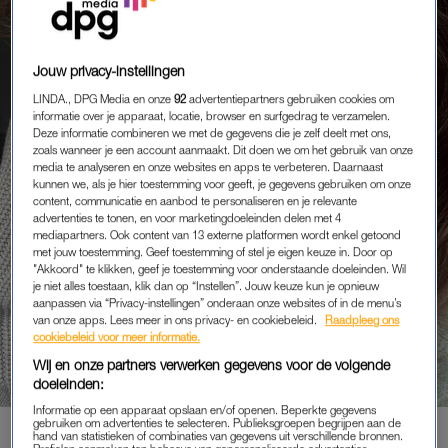
Jouw privacy-instellingen
LINDA., DPG Media en onze
92
advertentiepartners gebruiken cookies om
informatie over je apparaat, locatie, browser en surfgedrag te verzamelen.
Deze informatie combineren we met de gegevens die je zelf deelt met ons,
zoals wanneer je een account aanmaakt. Dit doen we om het gebruik van onze
media te analyseren en onze websites en apps te verbeteren. Daarnaast
kunnen we, als je hier toestemming voor geeft, je gegevens gebruiken om onze
content, communicatie en aanbod te personaliseren en je relevante
advertenties te tonen, en voor marketingdoeleinden delen met 4
mediapartners. Ook content van 13 externe platformen wordt enkel getoond
met jouw toestemming. Geef toestemming of stel je eigen keuze in. Door op
"Akkoord" te klikken, geef je toestemming voor onderstaande doeleinden. Wil
je niet alles toestaan, klik dan op “Instellen”. Jouw keuze kun je opnieuw
aanpassen via “Privacy-instellingen” onderaan onze websites of in de menu’s
KNAP SPUL
van onze apps. Lees meer in ons privacy- en cookiebeleid.
Raadpleeg ons
SLIMME TIP VAN VISAGIST
cookiebeleid voor meer informatie.
ELLEN ROMEIJN: ‘BRENG
Wij en onze partners verwerken gegevens voor de volgende
ZONNEBRAND AAN MET EEN
doeleinden:
GROTE MAKE-UPKWAST’
Informatie op een apparaat opslaan en/of openen. Beperkte gegevens
gebruiken om advertenties te selecteren. Publieksgroepen begrijpen aan de
hand van statistieken of combinaties van gegevens uit verschillende bronnen.