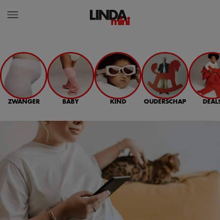
ZWANGER
BABY
KIND
OUDERSCHAP
DEAL