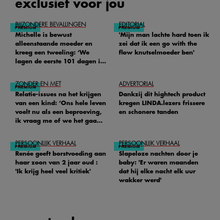
exclusief voor jou
BIJZONDERE BEVALLINGEN
EDITORIAL
Michelle is bewust
'Mijn man lachte hard toen ik
alleenstaande moeder en
zei dat ik een go with the
kreeg een tweeling: ‘We
flow knutselmoeder ben'
lagen de eerste 101 dagen in
het ziekenhuis’
ZONDER EN MET
ADVERTORIAL
Relatie-issues na het krijgen
Dankzij dit hightech product
van een kind: ‘Ons hele leven
kregen LINDA.lezers frissere
voelt nu als een beproeving,
en schonere tanden
ik vraag me of we het gaan
redden'
PERSOONLIJK VERHAAL
PERSOONLIJK VERHAAL
Renée geeft borstvoeding aan
Slapeloze nachten door je
haar zoon van 2 jaar oud :
baby: 'Er waren maanden
'Ik krijg heel veel kritiek'
dat hij elke nacht elk uur
wakker werd'