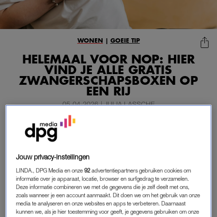
WONEN
|
GOEIE TIP
HELEMAAL VOOR NOP: HIER
VIND JE ALLE GRATIS
ZWANGERSCHAPSBOXEN OP
EEN RIJ
05-04-2026
|
JULIA LASSCHE
Als je zwanger bent, koop je niet alleen een hoop
spullen, je krijgt ook veel. En dan niet alleen cadeaus
van vrienden en familie, maar óók veel gratis spullen
Jouw privacy-instellingen
van allerlei merken in leuke zwangerschapsboxen of
LINDA., DPG Media en onze
92
advertentiepartners gebruiken cookies om
babyboxen.
informatie over je apparaat, locatie, browser en surfgedrag te verzamelen.
Deze informatie combineren we met de gegevens die je zelf deelt met ons,
Hieronder vind je welke zwangerschapsboxen
zoals wanneer je een account aanmaakt. Dit doen we om het gebruik van onze
slash
babyboxen je gratis kunt scoren en hoe je dat doet.
media te analyseren en onze websites en apps te verbeteren. Daarnaast
kunnen we, als je hier toestemming voor geeft, je gegevens gebruiken om onze