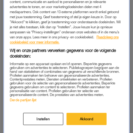
content, communicatie en aanbod te personaliseren en je relevante
advertenties te tonen, en voor marketingdoeleinden delen met 4
GRATIS ZWANGERSCHAPSBOXEN
mediapartners. Ook content van 13 externe platformen wordt enkel getoond
met jouw toestemming. Geef toestemming of stel je eigen keuze in. Door op
Van luiers en billendoekjes tot rompertjes en flesjes: in deze
"Akkoord" te klikken, geef je toestemming voor onderstaande doeleinden. Wil
gratis zwangerschaps- en babyboxen zitten allerlei handige
je niet alles toestaan, klik dan op “Instellen”. Jouw keuze kun je opnieuw
aanpassen via “Privacy-instellingen” onderaan onze websites of in de menu’s
producten waarmee je kunt testen wat bij jou en je baby past.
van onze apps. Lees meer in ons privacy- en cookiebeleid.
Raadpleeg ons
Handig, want zo ontdek je gratis welke merken en producten
cookiebeleid voor meer informatie.
jij straks écht in huis wilt hebben. Hieronder een overzicht van
Wij en onze partners verwerken gegevens voor de volgende
de leukste gratis zwangerschapsboxen die je kunt aanvragen.
doeleinden:
Informatie op een apparaat opslaan en/of openen. Beperkte gegevens
gebruiken om advertenties te selecteren. Publieksgroepen begrijpen aan de
hand van statistieken of combinaties van gegevens uit verschillende bronnen.
DE BLIJE DOOS (WIJ & PRÉNATAL)
Profielen aanmaken ten behoeve van gepersonaliseerde advertenties.
Contentprestaties meten. Diensten ontwikkelen en verbeteren. Profielen
Misschien wel de bekendste zwangerschapsbox. Gevuld met
gebruiken voor de selectie van gepersonaliseerde advertenties. Beperkte
gegevens gebruiken om content te selecteren. Profielen aanmaken ter
praktische babyspullen zoals luiers, een speen en een flesje.
personalisatie van content. Profielen gebruiken ter selectie van
gepersonaliseerde content. De prestaties van advertenties meten.
Je krijgt er ook een magazine bij om je goed voor te bereiden
Derde partijen lijst
op wat je te wachten staat. Altijd fijn. O, en na de geboorte kun
je ook nog eens een gratis mutsje aanvragen met de naam van
je baby erop.
Instellen
Akkoord