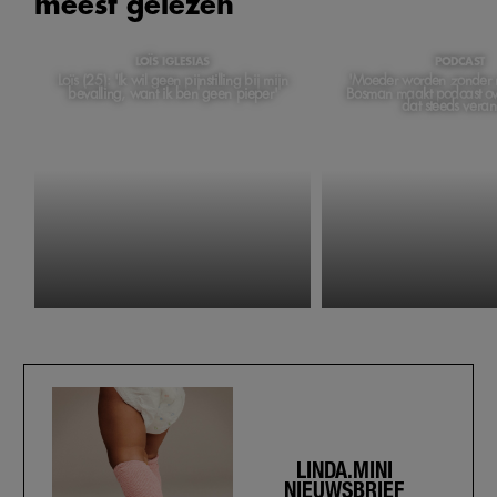
meest gelezen
LOÏS IGLESIAS
PODCAST
Loïs (25): 'Ik wil geen pijnstilling bij mijn
'Moeder worden zonder m
bevalling, want ik ben geen pieper'
Bosman maakt podcast ov
dat steeds veran
LINDA.MINI
NIEUWSBRIEF