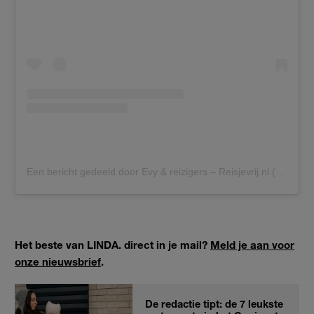
Een bericht gedeeld door Evy & reizigers – Reisjevrij.nl (@reisjevrij.nl)
Het beste van LINDA. direct in je mail?
Meld je aan voor
onze nieuwsbrief
.
De redactie tipt: de 7 leukste