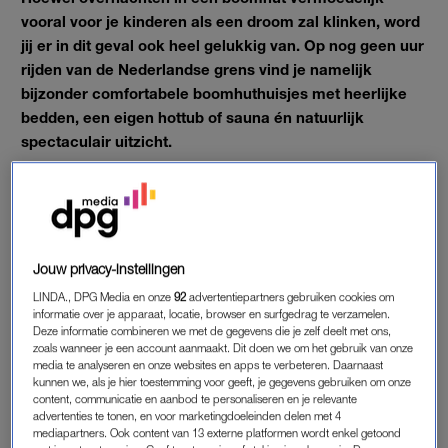
vooral voor je kinderen als een droom zal klinken, word
jij er in dit geval ook heel gelukkig van. Op nog geen uur
rijden van de Nederlandse grens vind je namelijk
bijzonder comfortabele boomhuthuisjes met heerlijke
bedden, een eigen hottub of sauna én natuurlijk
spectaculair uitzicht.
Op naar de Ardennen.
Jouw privacy-instellingen
LINDA., DPG Media en onze
92
advertentiepartners gebruiken cookies om
BOOMHUT-HUISJES IN DE ARDENNEN
informatie over je apparaat, locatie, browser en surfgedrag te verzamelen.
Deze informatie combineren we met de gegevens die je zelf deelt met ons,
Onze grootste tip voor een
weekend weg met jonge kinderen
?
zoals wanneer je een account aanmaakt. Dit doen we om het gebruik van onze
Ga niet te ver weg. Want zodra je erachter komt hoeveel
media te analyseren en onze websites en apps te verbeteren. Daarnaast
kunnen we, als je hier toestemming voor geeft, je gegevens gebruiken om onze
spullen je wel niet mee moet slepen, is een fijne plek dichtbij
content, communicatie en aanbod te personaliseren en je relevante
alles wat je wil om er een relaxte vakantie van te maken.
advertenties te tonen, en voor marketingdoeleinden delen met 4
mediapartners. Ook content van 13 externe platformen wordt enkel getoond