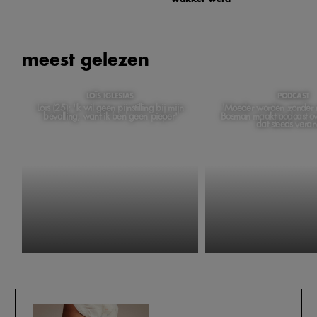
meest gelezen
LOÏS IGLESIAS
PODCAST
Loïs (25): 'Ik wil geen pijnstilling bij mijn
'Moeder worden zonder m
bevalling, want ik ben geen pieper'
Bosman maakt podcast ov
dat steeds veran