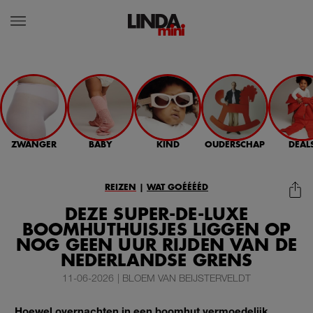
ZWANGER
BABY
KIND
OUDERSCHAP
DEAL
REIZEN
|
WAT GOÉÉÉÉD
DEZE SUPER-DE-LUXE
BOOMHUTHUISJES LIGGEN OP
NOG GEEN UUR RIJDEN VAN DE
NEDERLANDSE GRENS
11-06-2026
|
BLOEM VAN BEIJSTERVELDT
Hoewel overnachten in een boomhut vermoedelijk