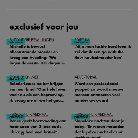
exclusief voor jou
BIJZONDERE BEVALLINGEN
EDITORIAL
Michelle is bewust
'Mijn man lachte hard toen ik
alleenstaande moeder en
zei dat ik een go with the
kreeg een tweeling: ‘We
flow knutselmoeder ben'
lagen de eerste 101 dagen in
het ziekenhuis’
ZONDER EN MET
ADVERTORIAL
Relatie-issues na het krijgen
Word een professional
van een kind: ‘Ons hele leven
yapper: zó wordt nieuwe
voelt nu als een beproeving,
mensen ontmoeten veel
ik vraag me of we het gaan
minder awkward
redden'
PERSOONLIJK VERHAAL
PERSOONLIJK VERHAAL
Renée geeft borstvoeding aan
Slapeloze nachten door je
haar zoon van 2 jaar oud :
baby: 'Er waren maanden
'Ik krijg heel veel kritiek'
dat hij elke nacht elk uur
wakker werd'