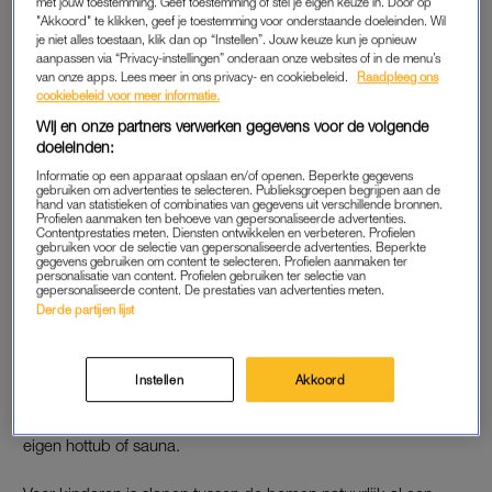
met jouw toestemming. Geef toestemming of stel je eigen keuze in. Door op
De Belgische Ardennen zijn daarvoor meer dan ideaal. Zeker
"Akkoord" te klikken, geef je toestemming voor onderstaande doeleinden. Wil
als je verblijft in deze geweldige
boomhuthuisjes
, midden in de
je niet alles toestaan, klik dan op “Instellen”. Jouw keuze kun je opnieuw
natuur. Geloof ons: die wil je echt even zien.
aanpassen via “Privacy-instellingen” onderaan onze websites of in de menu’s
van onze apps. Lees meer in ons privacy- en cookiebeleid.
Raadpleeg ons
cookiebeleid voor meer informatie.
Wij en onze partners verwerken gegevens voor de volgende
Hoera, een jarige: 7 ideeën
voor een traktatie op de
doeleinden:
opvang die je zó maakt
Informatie op een apparaat opslaan en/of openen. Beperkte gegevens
gebruiken om advertenties te selecteren. Publieksgroepen begrijpen aan de
hand van statistieken of combinaties van gegevens uit verschillende bronnen.
Profielen aanmaken ten behoeve van gepersonaliseerde advertenties.
LEES OOK
Contentprestaties meten. Diensten ontwikkelen en verbeteren. Profielen
gebruiken voor de selectie van gepersonaliseerde advertenties. Beperkte
gegevens gebruiken om content te selecteren. Profielen aanmaken ter
personalisatie van content. Profielen gebruiken ter selectie van
gepersonaliseerde content. De prestaties van advertenties meten.
IEDEREEN BLIJ
Derde partijen lijst
Geen zorgen: het is dan wel een boomhut, maar qua comfort
is daar niets van te merken. Er zijn fijne bedden, een eigen
Instellen
Akkoord
badkamer en zelfs verwarming of airco, afhankelijk van het
seizoen. Plus: elk huisje is ook nog eens voorzien van een
eigen hottub of sauna.